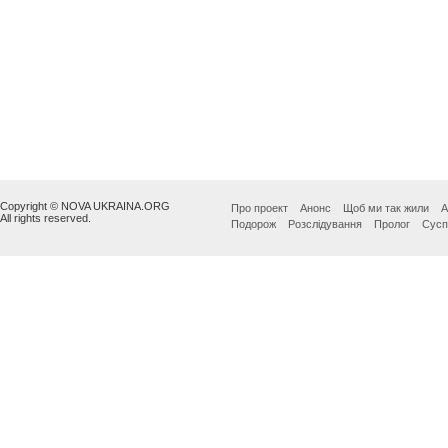
Copyright © NOVA UKRAINA.ORG
Про проект
Анонс
Щоб ми так жили
А
All rights reserved.
Подорож
Розслідування
Пролог
Сусп