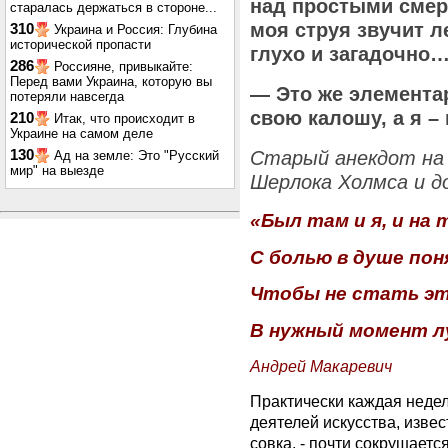
над простыми смер
старалась держаться в стороне...
моя струя звучит л
310
Украина и Россия: Глубина
исторической пропасти
глухо и загадочно
286
Россияне, привыкайте:
Перед вами Украина, которую вы
— Это же элемента
потеряли навсегда
свою калошу, а я –
210
Итак, что происходит в
Украине на самом деле
130
Старый анекдот на
Ад на земле: Это "Русский
мир" на выезде
Шерлока Холмса и д
«Был там и я, и на 
С болью в душе пон
Чтобы не стать эт
В нужный момент л
Андрей Макаревич
Практически каждая недел
деятелей искусства, изве
совка, - почти сокрушаетс