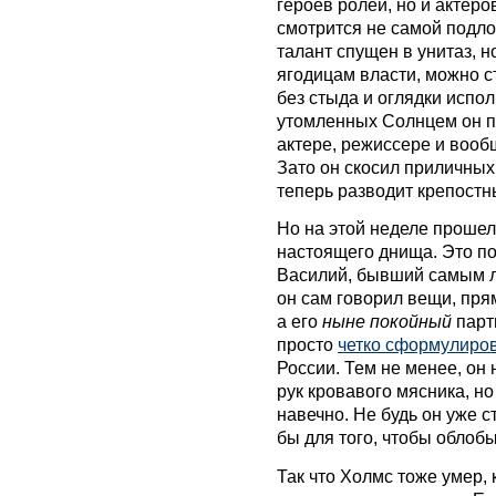
героев ролей, но и актеро
смотрится не самой подлой
талант спущен в унитаз, 
ягодицам власти, можно с
без стыда и оглядки испо
утомленных Солнцем он по
актере, режиссере и вообщ
Зато он скосил приличных 
теперь разводит крепостн
Но на этой неделе проше
настоящего днища. Это п
Василий, бывший самым л
он сам говорил вещи, пр
а его
ныне покойный
парт
просто
четко сформулиро
России.
Тем не менее, он
рук кровавого мясника, но
навечно. Не будь он уже 
бы для того, чтобы облоб
Так что Холмс тоже умер, 