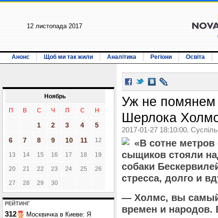
12 листопада 2017
Анонс
Щоб ми так жили
Аналітика
Регіони
Освіта
Ноябрь
Уж не помянем 
П
В
С
Ч
П
С
Н
Шерлока Холм
1
2
3
4
5
2017-01-27 18:10:00. Суспіл
6
7
8
9
10
11
12
«В сотне метров
сыщиков стояли на
13
14
15
16
17
18
19
собаки Бескервилей
20
21
22
23
24
25
26
стресса, долго и в
27
28
29
30
— Холмс, вы самы
РЕЙТИНГ
времен и народов.
312
Москвичка в Киеве: Я