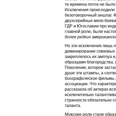
те времена почти не было 
Исключения происходили 
безоговорочный аншлаг. Ф
двухсерийные мело-боеви
ГДР и Югославии про инд
главной роли, были наст
более редких американск
Но эти исключения лишь 
доминирование совковых 
закреплялось их амплуа и
образцами благородства, 
Поколение, которое застал
душе эти штампы, а соот
биографические
фильмы л
ассоциации. Что характер
рассказала об актерах вс
исключительно талантлив
странности обязательно 
таланта.
Мужские роли стали обр