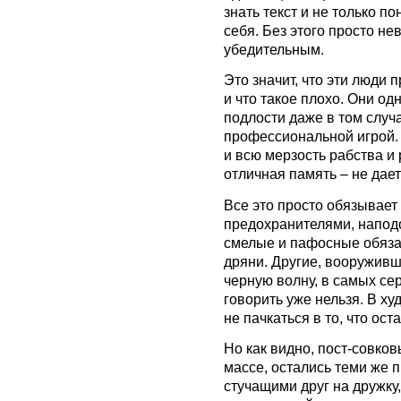
знать текст и не только по
себя. Без этого просто не
убедительным.
Это значит, что эти люди 
и что такое плохо. Они од
подлости даже в том случ
профессиональной игрой.
и всю мерзость рабства и
отличная память – не дает 
Все это просто обязывает
предохранителями, напод
смелые и пафосные обяза
дряни. Другие, вооружив
черную волну, в самых се
говорить уже нельзя. В х
не пачкаться в то, что ост
Но как видно, пост-совко
массе, остались теми же
стучащими друг на дружку,