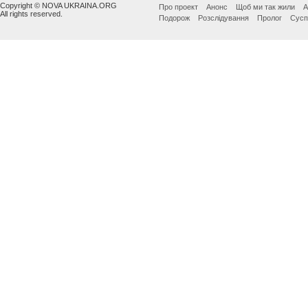
Copyright © NOVA UKRAINA.ORG
Про проект
Анонс
Щоб ми так жили
А
All rights reserved.
Подорож
Розслідування
Пролог
Сусп