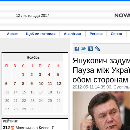
12 листопада 2017
Анонс
Щоб ми так жили
Аналітика
Регіони
Освіта
Ноябрь
Янукович задум
П
В
С
Ч
П
С
Н
Пауза між Укра
1
2
3
4
5
обом сторонам
6
7
8
9
10
11
12
2012-05-11 14:39:00. Суспіл
13
14
15
16
17
18
19
20
21
22
23
24
25
26
27
28
29
30
РЕЙТИНГ
312
Москвичка в Киеве: Я