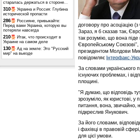
старалась держаться в стороне...
310
Украина и Россия: Глубина
исторической пропасти
286
Россияне, привыкайте:
договору про асоціацію (з Є
Перед вами Украина, которую вы
потеряли навсегда
Зараз, я б сказав так, Єв
210
Итак, что происходит в
так розумію, що вона піде н
Украине на самом деле
Європейському Союзові", -
130
Ад на земле: Это "Русский
президентом Молдови Мико
мир" на выезде
повідомляє
Інтерфакс-Укр
За словами українського п
існуючих проблемах, і від
площині.
"Я думаю, що відповідь ту
зрозуміло, як юристові, у 
питання, вона, звичайно, 
підкреслив Янукович.
За його словами, відповід
і фахівці в правовій сфері
для цієї умови.