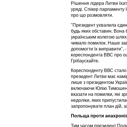
Рішення лідера Литви їхат
уряді. Спікер парламенту 
про що розмовляти.
"Президент ухвалила єдине
будь яких обставин. Вона 
українським колегою шляхи 
чимало помилок. Наше зав
допомогти їх виправити", 
кореспондента ВВС про оці
Грібаускайте.
Кореспонденту ВВС стало в
президент Литви має намі
лише з президентом Україн
включаючи Юлію Тимошенко
вказати на помилки, які зр
недоліки, яких припустила
запропонувати план дій, з
Польща проти анахроніз
Тим часом президент Поль