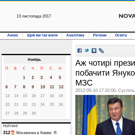
13 листопада 2017
Анонс
Щоб ми так жили
Аналітика
Регіони
Освіта
Ноябрь
Аж чотирі през
П
В
С
Ч
П
С
Н
побачити Януко
1
2
3
4
5
МЗС
6
7
8
9
10
11
12
2012-05-10 17:32:00. Суспіл
13
14
15
16
17
18
19
20
21
22
23
24
25
26
27
28
29
30
РЕЙТИНГ
312
Москвичка в Киеве: Я