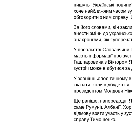
пишуть "Українські новини"
хоче найближчим часом зу
обговорити з ним справу 
За його словами, він закл
внести зміни до українськ
анахронізми, які супереч
У посольстві Словаччини в
мають інформації про зустр
Гашпаровича з Віктором Ян
зустріч може відбутися за
У зовнішньополітичному ві
сказати, коли відбудеться 
президентом Молдови Ніко
Ще раніше, напередодні Ял
саме Румунії, Албанії, Хорв
відмову взяти участь у зус
справу Тимошенко.