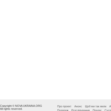
Copyright © NOVA UKRAINA.ORG
Про проект
Анонс
Щоб ми так жили
А
All rights reserved.
Подорож
Розслідування
Пролог
Сусп