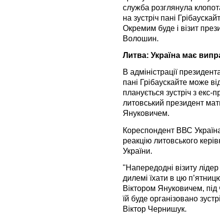
служба розглянула клопота
на зустріч пані Грібауска
Окремим буде і візит през
Волошин.
Литва: Україна має вип
В адміністрації президент
пані Грібаускайте може ві
планується зустріч з екс-
литовський президент мат
Януковичем.
Кореспондент ВВС Україна
реакцію литовського керів
України.
"Напередодні візиту ліде
дилемі їхати в цю п’ятницю
Віктором Януковичем, під 
їй буде організовано зустр
Віктор Чернишук.