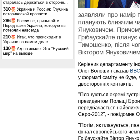
старалась держаться в стороне...
310
Украина и Россия: Глубина
заявляли про намір пр
исторической пропасти
286
Россияне, привыкайте:
планують ближчим час
Перед вами Украина, которую вы
Януковичем. Причом
потеряли навсегда
Грібаускайте планує 
210
Итак, что происходит в
Украине на самом деле
Тимошенко, після чог
130
Ад на земле: Это "Русский
Віктором Януковичем
мир" на выезде
Керівник департаменту ін
Олег Волошин сказав
ВВС
у форматі саміту не буде
двосторонніх контактів.
"Плануються окремі зустрі
президентом Польщі Броні
передбачається найближчи
Євро-2012", - повідомив 
"Потім, як планується, па
фінал європейського чемп
Грібаускайте Віктор Янук