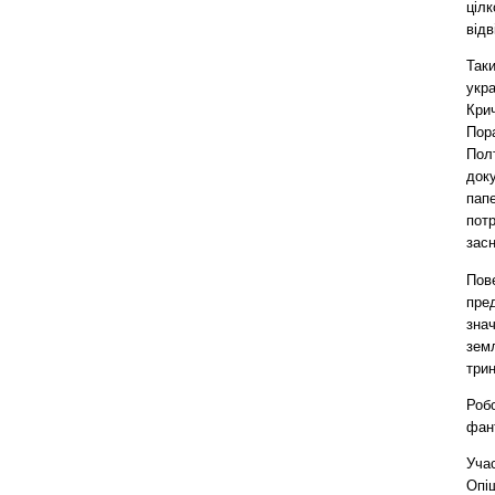
ціл
відв
Так
укр
Крич
Пор
Полт
доку
папе
потр
зас
Пов
пред
знач
земл
трин
Робо
фан
Учас
Опіш