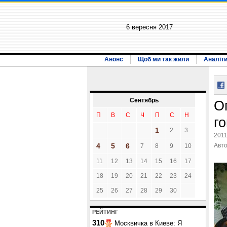
6 вересня 2017
Анонс
Щоб ми так жили
Аналіт
Сентябрь
О
П
В
С
Ч
П
С
Н
г
1
2
3
2011
4
5
6
Авт
7
8
9
10
11
12
13
14
15
16
17
18
19
20
21
22
23
24
25
26
27
28
29
30
РЕЙТИНГ
310
Москвичка в Киеве: Я