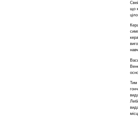
Свей
що к
ціло
Кера
симп
кера
виго
навч
Васи
Вене
осн
Тим 
гонч
вида
Леб
вида
місц