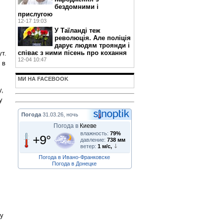
бездомними і
прислугою
12-17 19:03
У Таїланді теж
революція. Але поліція
дарує людям троянди і
співає з ними пісень про кохання
ут.
12-04 10:47
 в
МИ НА FACEBOOK
у,
у
Погода
31.03.26, ночь
Погода в
Киеве
влажность:
79%
+9°
давление:
738 мм
ветер:
1 м/с,
Погода в Ивано-Франковске
Погода в Донецке
ду