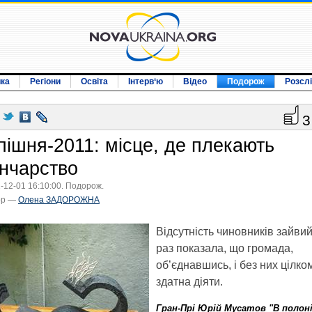
ика
Регіони
Освіта
Інтерв‘ю
Відео
Подорож
Розсл
3
пішня-2011: місце, де плекають
ончарство
-12-01 16:10:00. Подорож.
ор —
Олена ЗАДОРОЖНА
Відсутність чиновників зайви
раз показала, що громада,
об’єднавшись, і без них цілко
здатна діяти.
Гран-Прі Юрій Мусатов "В полон