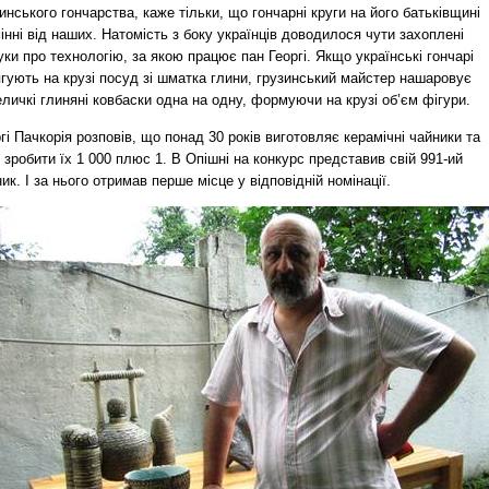
инського гончарства, каже тільки, що гончарні круги на його батьківщині
інні від наших. Натомість з боку українців доводилося чути захоплені
уки про технологію, за якою працює пан Георгі. Якщо українські гончарі
гують на крузі посуд зі шматка глини, грузинський майстер нашаровує
личкі глиняні ковбаски одна на одну, формуючи на крузі об’єм фігури.
гі Пачкорія розповів, що понад 30 років виготовляє керамічні чайники та
 зробити їх 1 000 плюс 1. В Опішні на конкурс представив свій 991-ий
ик. І за нього отримав перше місце у відповідній номінації.