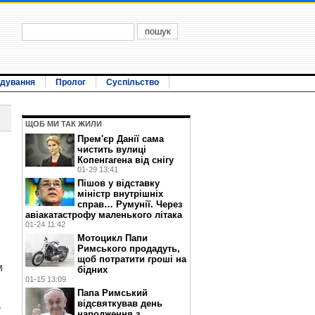
ідування
Пролог
Суспільство
ЩОБ МИ ТАК ЖИЛИ
Прем'єр Данії сама
чистить вулиці
Копенгагена від снігу
01-29 13:41
Пішов у відставку
міністр внутрішніх
справ… Румунії. Через
авіакатастрофу маленького літака
01-24 11:42
й
Мотоцикл Папи
Римського продадуть,
щоб потратити гроші на
м
бідних
01-15 13:09
Папа Римський
відсвяткував день
і
народження з