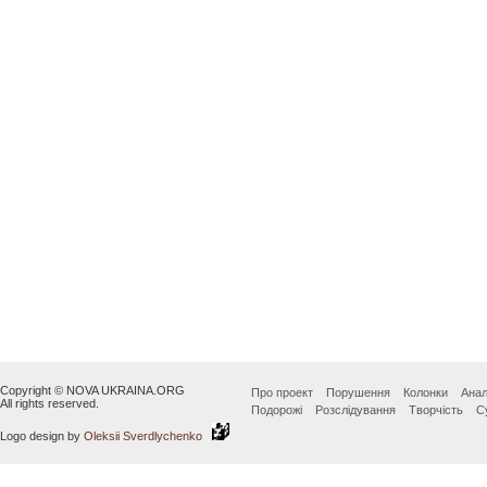
Copyright © NOVA UKRAINA.ORG
Про проект
Порушення
Колонки
Анал
All rights reserved.
Подорожі
Розслідування
Творчість
С
Logo design by
Oleksii Sverdlychenko