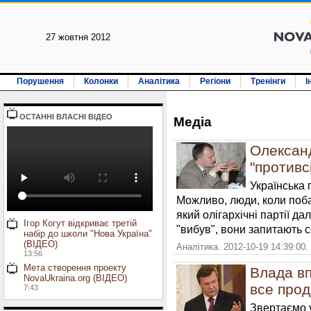
27 жовтня 2012
Порушення
Колонки
Аналітика
Регіони
Тренінги
І
ОСТАННI ВЛАСНI ВIДЕО
Медiа
Олександ
"противс
Українська 
Можливо, люди, коли поба
який олігархічні партії да
Ігор Когут відкриває третій
"вибув", вони запитають 
набір до школи "Нова Україна"
(ВІДЕО)
Аналітика. 2012-10-19 14:39:00.
13:56
Мета створення проекту
Влада вп
NovaUkraina.org (ВІДЕО)
все прод
7:43
Звертаємо 