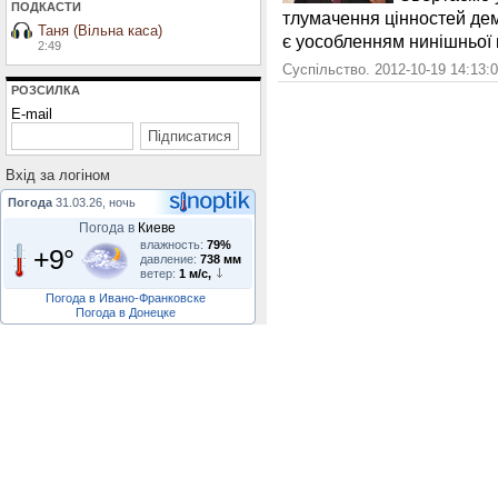
ПОДКАСТИ
тлумачення цінностей дем
Таня (Вільна каса)
є уособленням нинішньої 
2:49
Суспільство. 2012-10-19 14:13:
РОЗСИЛКА
E-mail
Вхiд за логiном
Погода
31.03.26, ночь
Погода в
Киеве
влажность:
79%
+9°
давление:
738 мм
ветер:
1 м/с,
Погода в Ивано-Франковске
Погода в Донецке