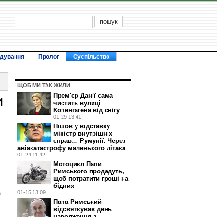
ідування
Пролог
Суспільство
ЩОБ МИ ТАК ЖИЛИ
Прем'єр Данії сама
и
чистить вулиці
Копенгагена від снігу
01-29 13:41
Пішов у відставку
міністр внутрішніх
справ… Румунії. Через
авіакатастрофу маленького літака
01-24 11:42
Мотоцикл Папи
Римського продадуть,
щоб потратити гроші на
бідних
а
01-15 13:09
Папа Римський
відсвяткував день
народження з