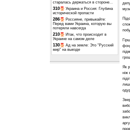
старалась держаться в стороне...
депу
310
Украина и Россия: Глубина
муз
исторической пропасти
Під
286
Россияне, привыкайте:
Перед вами Украина, которую вы
спож
потеряли навсегда
побу
210
Итак, что происходит в
Украине на самом деле
Гірш
130
Ад на земле: Это "Русский
фон
мир" на выезде
підм
грош
Як 
ніж 
піді
лише
одур
Звер
виб
забо
викл
арг
пров