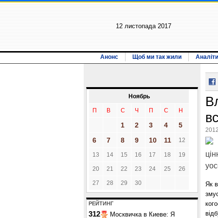
12 листопада 2017
Анонс
Щоб ми так жили
Аналіт
Ноябрь
Вл
П
В
С
Ч
П
С
Н
в
1
2
3
4
5
2012
6
7
8
9
10
11
12
цін
13
14
15
16
17
18
19
уос
20
21
22
23
24
25
26
27
28
29
30
Як в
зму
кого
РЕЙТИНГ
відб
312
Москвичка в Киеве: Я