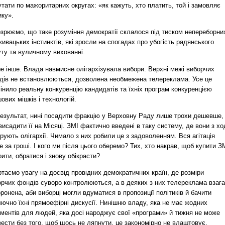
тати по мажоритарних округах: «як кажуть, хто платить, той і замовляє
ику».
озрюємо, що таке розуміння демократії склалося під тиском непереборни
ивацьких інстинктів, які зросли на спогадах про убогість радянського
ту та вуличному вихованні.
е інше. Влада навмисне олігархізувала вибори. Верхні межі виборчих
дів не встановлюються, дозволена необмежена телереклама. Усе це
інило реальну конкуренцію кандидатів та їхніх програм конкуренцією
ових мішків і технологій.
результат, нині посадити фракцію у Верховну Раду лише трохи дешевше,
висадити її на Місяці. ЗМІ фактично введені в таку систему, де вони з хо
грують олігархії. Чимало з них робили це з задоволенням. Вся агітація 
 за гроші. І кого ми після цього оберемо? Тих, хто накрав, щоб купити З
ити, обратися і знову обікрасти?
таємо увагу на досвід провідних демократичних країн, де розміри
орчих фондів суворо контролюються, а в деяких з них телереклама взага
ронена, аби виборці могли вдуматися в пропозиції політиків й бачити
ючно їхні прямоефірні дискусії. Нинішню владу, яка не має жодних
ументів для людей, яка досі народжує свої «програми» й тижня не може
ести без того, щоб щось не ляпнути, це закономірно не влаштовує.