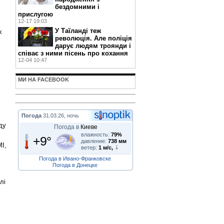
бездомними і
прислугою
12-17 19:03
У Таїланді теж
х
революція. Але поліція
дарує людям троянди і
співає з ними пісень про кохання
12-04 10:47
МИ НА FACEBOOK
Погода
31.03.26, ночь
ду
Погода в
Киеве
влажность:
79%
+9°
давление:
738 мм
МІ,
ветер:
1 м/с,
Погода в Ивано-Франковске
Погода в Донецке
лі