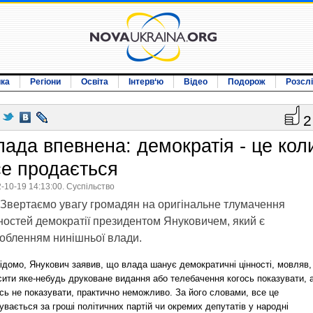
ика
Регіони
Освіта
Інтерв‘ю
Відео
Подорож
Розсл
2
ада впевнена: демократія - це кол
се продається
-10-19 14:13:00. Суспільство
Звертаємо увагу громадян на оригінальне тлумачення
ностей демократії президентом Януковичем, який є
обленням нинішньої влади.
ідомо, Янукович заявив, що влада шанує демократичні цінності, мовляв,
сити яке-небудь друковане видання або телебачення когось показувати, 
сь не показувати, практично неможливо. За його словами, все це
увається за гроші політичних партій чи окремих депутатів у народні