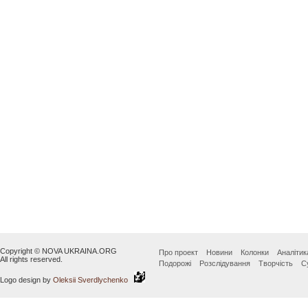
Copyright © NOVA UKRAINA.ORG
Про проект
Новини
Колонки
Аналітик
All rights reserved.
Подорожі
Розслідування
Творчість
С
Logo design by
Oleksii Sverdlychenko