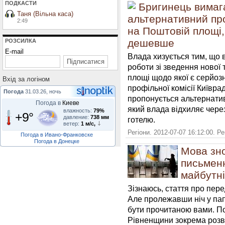
ПОДКАСТИ
Бригинець вимаг
Таня (Вільна каса)
альтернативний про
2:49
на Поштовій площі
дешевше
РОЗСИЛКА
E-mail
Влада хизується тим, що 
роботи зі зведення нової
площі щодо якої є серйозні
Вхiд за логiном
профільної комісії Київра
Погода
31.03.26, ночь
пропонується альтернатив
Погода в
Киеве
який влада відхиляє через
влажность:
79%
+9°
давление:
738 мм
готелю.
ветер:
1 м/с,
Регіони. 2012-07-07 16:12:00. Р
Погода в Ивано-Франковске
Погода в Донецке
Мова зно
письменн
майбутні
Зізнаюсь, стаття про пер
Але пролежавши ніч у пап
бути прочитаною вами. Под
Рівненщини зокрема розви