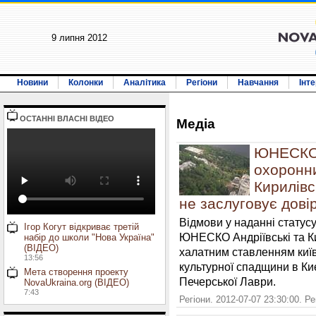
9 липня 2012
Новини
Колонки
Аналітика
Регіони
Навчання
Інт
ОСТАННI ВЛАСНI ВIДЕО
Медiа
ЮНЕСКО 
охоронни
Кирилівс
не заслуговує дові
Відмови у наданні статус
Ігор Когут відкриває третій
ЮНЕСКО Андріївські та Ки
набір до школи "Нова Україна"
(ВІДЕО)
халатним ставленням київ
13:56
культурної спадщини в Киє
Мета створення проекту
Печерської Лаври.
NovaUkraina.org (ВІДЕО)
7:43
Регіони. 2012-07-07 23:30:00. Р