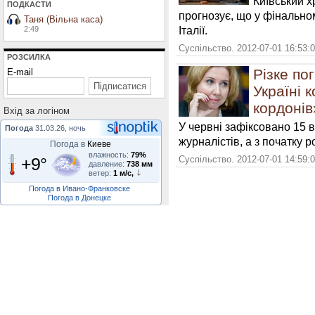
Київський х
ПОДКАСТИ
прогнозує, що у фінально
Таня (Вільна каса)
Італії.
2:49
Суспільство. 2012-07-01 16:53:
РОЗСИЛКА
Різке по
E-mail
Україні 
кордонів
Вхiд за логiном
У червні зафіксовано 15 
Погода
31.03.26, ночь
журналістів, а з початку р
Погода в
Киеве
влажность:
79%
+9°
Суспільство. 2012-07-01 14:59:
давление:
738 мм
ветер:
1 м/с,
Погода в Ивано-Франковске
Погода в Донецке