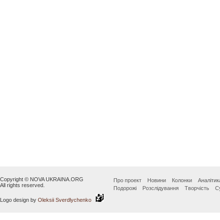
Copyright © NOVA UKRAINA.ORG
Про проект
Новини
Колонки
Аналітик
All rights reserved.
Подорожі
Розслідування
Творчість
С
Logo design by
Oleksii Sverdlychenko