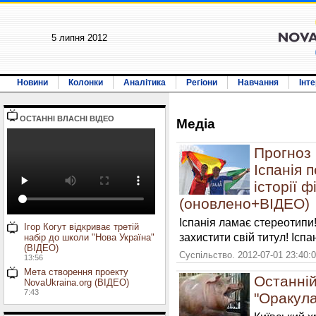
5 липня 2012
Новини
Колонки
Аналітика
Регіони
Навчання
Інт
ОСТАННI ВЛАСНI ВIДЕО
Медiа
Прогноз 
Іспанія 
історії 
(оновлено+ВІДЕО)
Іспанія ламає стереотипи
Ігор Когут відкриває третій
захистити свій титул! Іспа
набір до школи "Нова Україна"
(ВІДЕО)
Суспільство. 2012-07-01 23:40:
13:56
Мета створення проекту
Останній
NovaUkraina.org (ВІДЕО)
7:43
"Оракула