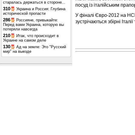
старалась держаться в стороне...
посуд із італійським прапо
310
Украина и Россия: Глубина
исторической пропасти
У фіналі Євро-2012 на НСК
286
Россияне, привыкайте:
зустрічаються збірні Італії т
Перед вами Украина, которую вы
потеряли навсегда
210
Итак, что происходит в
Украине на самом деле
130
Ад на земле: Это "Русский
мир" на выезде