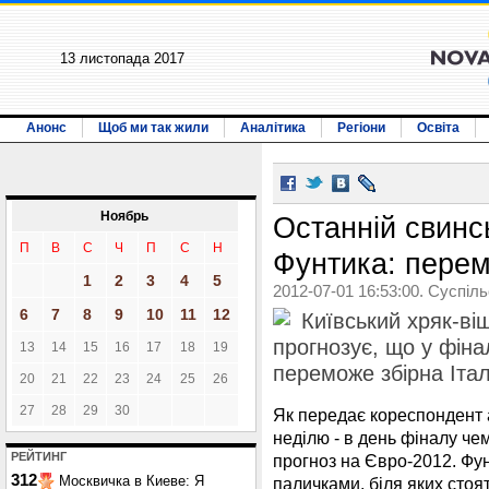
13 листопада 2017
Анонс
Щоб ми так жили
Аналітика
Регіони
Освіта
Ноябрь
Останній свинс
П
В
С
Ч
П
С
Н
Фунтика: перем
1
2
3
4
5
2012-07-01 16:53:00. Суспіл
6
7
8
9
10
11
12
Київський хряк-ві
прогнозує, що у фін
13
14
15
16
17
18
19
переможе збірна Італі
20
21
22
23
24
25
26
27
28
29
30
Як передає кореспондент 
неділю - в день фіналу чем
РЕЙТИНГ
прогноз на Євро-2012. Фун
312
Москвичка в Киеве: Я
паличками, біля яких стоя