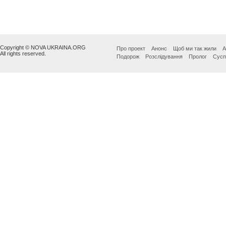
Copyright © NOVA UKRAINA.ORG
Про проект
Анонс
Щоб ми так жили
А
All rights reserved.
Подорож
Розслідування
Пролог
Сусп