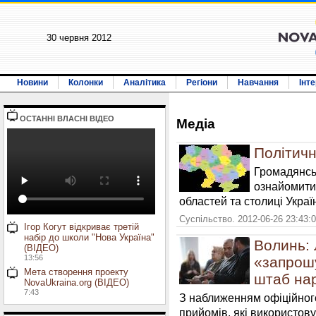
30 червня 2012
Новини
Колонки
Аналітика
Регіони
Навчання
Інт
ОСТАННI ВЛАСНI ВIДЕО
Медiа
Політичн
Громадянс
ознайомитис
областей та столиці Украї
Суспільство. 2012-06-26 23:43:
Ігор Когут відкриває третій
набір до школи "Нова Україна"
Волинь: 
(ВІДЕО)
13:56
«запрош
Мета створення проекту
штаб на
NovaUkraina.org (ВІДЕО)
7:43
З наближенням офіційного
прийомів, які використову