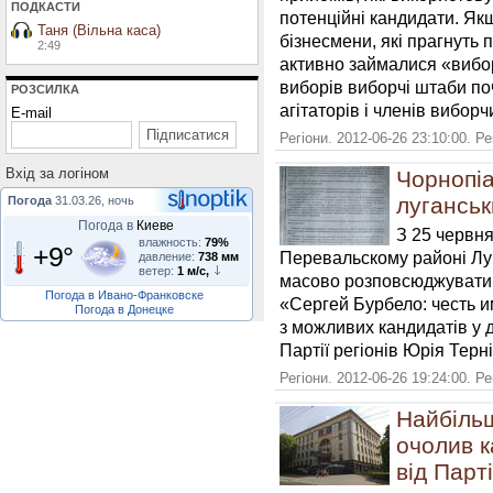
ПОДКАСТИ
потенційні кандидати. Якщ
Таня (Вільна каса)
бізнесмени, які прагнуть 
2:49
активно займалися «вибор
виборів виборчі штаби п
РОЗСИЛКА
агітаторів і членів виборч
E-mail
Регіони. 2012-06-26 23:10:00. Р
Вхiд за логiном
Чорнопі
луганськ
Погода
31.03.26, ночь
Погода в
Киеве
З 25 червня
влажность:
79%
+9°
Перевальскому районі Лу
давление:
738 мм
ветер:
1 м/с,
масово розповсюджувати 
Погода в Ивано-Франковске
«Сергей Бурбело: честь 
Погода в Донецке
з можливих кандидатів у 
Партії регіонів Юрія Терн
Регіони. 2012-06-26 19:24:00. Р
Найбіль
очолив к
від Парті