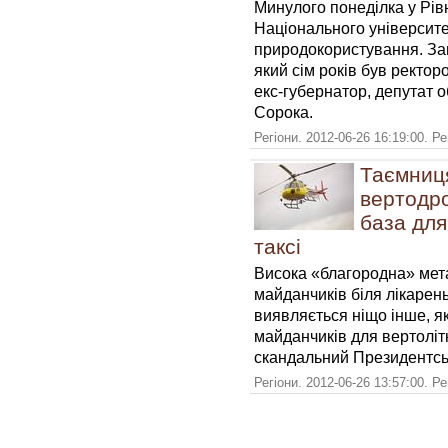
Минулого понеділка у Рів
Національного університе
природокористування. Зам
який сім років був ректо
екс-губернатор, депутат о
Сорока.
Регіони. 2012-06-26 16:19:00. Р
Таємниц
вертодро
база для
таксі
Висока «благородна» мета
майданчиків біля лікарен
виявляється ніщо інше, 
майданчиків для вертоліт
скандальний Президентсь
Регіони. 2012-06-26 13:57:00. Р