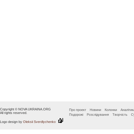
Copyright © NOVA UKRAINA.ORG
Про проект
Новини
Колонки
Аналітик
All rights reserved.
Подорожі
Розслідування
Творчість
С
Logo design by
Oleksii Sverdlychenko