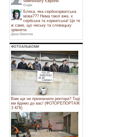
чемпіонату Європи.
Gogia
Бляха, яка сербохорватська
мова??? Нема такої вже, є
сербська та хорватська! Це те
ж саме, що чеську та словацьку
зрівняти.
Дана Микитюк
ФОТОАЛЬБОМИ
Вам ще не призначили ректора? Тоді
ми йдемо до вас! (ФОТОРЕПОРТАЖ
З КПІ)