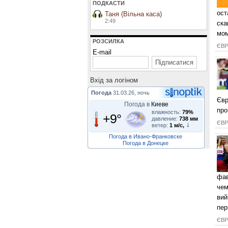
ПОДКАСТИ
ост
Таня (Вільна каса)
2:49
ска
мом
РОЗСИЛКА
ЄВРО
E-mail
Вхiд за логiном
Погода
31.03.26, ночь
Євр
Погода в
Киеве
про
влажность:
79%
+9°
давление:
738 мм
ЄВРО
ветер:
1 м/с,
Погода в Ивано-Франковске
Погода в Донецке
фав
чем
вий
пер
ЄВРО