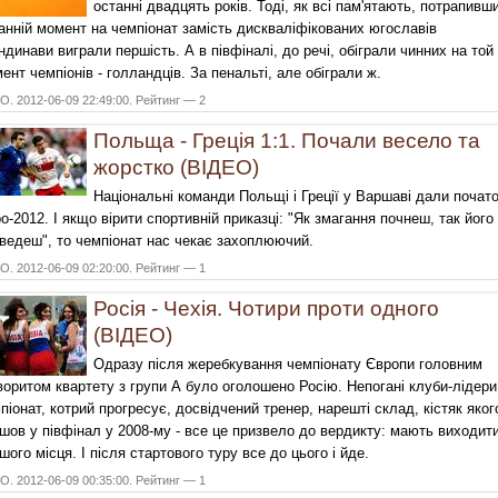
останні двадцять років. Тоді, як всі пам'ятають, потрапивш
анній момент на чемпіонат замість дискваліфікованих югославів
ндинави виграли першість. А в півфіналі, до речі, обіграли чинних на той
ент чемпіонів - голландців. За пенальті, але обіграли ж.
. 2012-06-09 22:49:00. Рейтинг — 2
Польща - Греція 1:1. Почали весело та
жорстко (ВІДЕО)
Національні команди Польщі і Греції у Варшаві дали почат
о-2012. І якщо вірити спортивній приказці: "Як змагання почнеш, так його 
ведеш", то чемпіонат нас чекає захоплюючий.
. 2012-06-09 02:20:00. Рейтинг — 1
Росія - Чехія. Чотири проти одного
(ВІДЕО)
Одразу після жеребкування чемпіонату Європи головним
оритом квартету з групи А було оголошено Росію. Непогані клуби-лідери
піонат, котрий прогресує, досвідчений тренер, нарешті склад, кістяк яког
шов у півфінал у 2008-му - все це призвело до вердикту: мають виходити
шого місця. І після стартового туру все до цього і йде.
. 2012-06-09 00:35:00. Рейтинг — 1