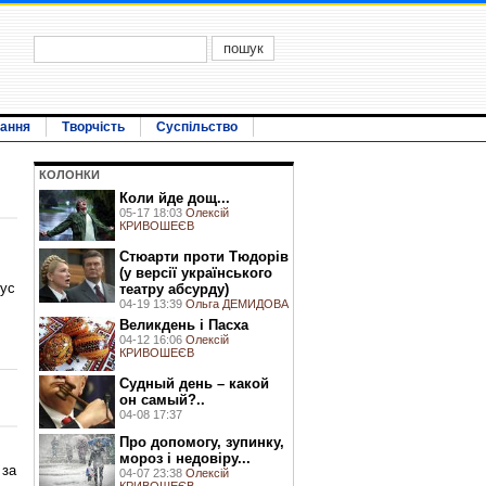
вання
Творчість
Суспільство
КОЛОНКИ
Коли йде дощ...
05-17 18:03
Олексій
КРИВОШЕЄВ
Стюарти проти Тюдорів
(у версії українського
тус
театру абсурду)
04-19 13:39
Ольга ДЕМИДОВА
Великдень і Пасха
04-12 16:06
Олексій
КРИВОШЕЄВ
Судный день – какой
он самый?..
04-08 17:37
Про допомогу, зупинку,
мороз і недовіру...
 за
04-07 23:38
Олексій