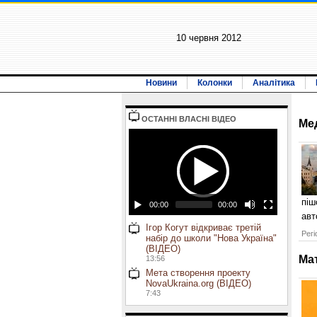
10 червня 2012
Новини
Колонки
Аналітика
ОСТАННI ВЛАСНI ВIДЕО
Ме
піш
00:00
00:00
авт
Ігор Когут відкриває третій
Регі
набір до школи "Нова Україна"
(ВІДЕО)
Ма
13:56
Мета створення проекту
NovaUkraina.org (ВІДЕО)
7:43