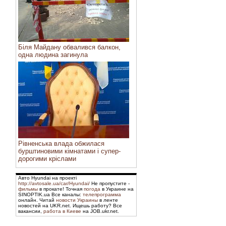
Біля Майдану обвалився балкон,
одна людина загинула
Рівненська влада обжилася
бурштиновими кімнатами і супер-
дорогими кріслами
Авто Hyundai на проекті
http://avtosale.ua/car/Hyundai/
Не пропустите -
фильмы
в прокате! Точная
погода
в Украине на
SINOPTIK.ua Все каналы:
телепрограмма
онлайн. Читай
новости Украины
в ленте
новостей на UKR.net. Ищешь работу? Все
вакансии,
работа в Киеве
на JOB.ukr.net.