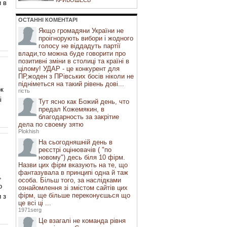
КРИВОШЕЄВ
и в
ОСТАННI КОМЕНТАРI
Якщо громадяни України не
проігнорують вибори і жодного
голосу не віддадуть партії
влади,то можна буде говорити про
позитивні зміни в столиці та країні в
цілому! УДАР - це конкурент для
ПР,жоден з ПРівських босів ніколи не
підніметься на такий рівень дові...
ок
гість
і
Тут ясно как Божий день, что
предал Кожемякин, в
благодарность за закрітие
дела по своему зятю
Plokhish
На сьогодняшній день в
реєстрі оцінювачів ( "по
новому") десь біля 10 фірм.
Назви цих фірм вказують на те, що
фантазувала в принципі одна й таж
,
особа. Більш того, за наслідками
о
ознайомлення зі змістом сайтів цих
фірм, ще більше переконуєшься що
 з
це всі ці ...
1971serg
Це взагалі не команда рівня