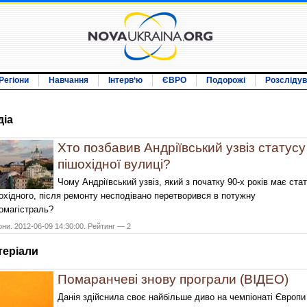
Регіони
Навчання
Інтерв‘ю
ЄВРО
Подорожі
Розсліду
дiа
Хто позбавив Андріївський узвіз статусу
пішохідної вулиці?
Чому Андріївський узвіз, який з початку 90-х років має ста
охідного, після ремонту несподівано перетворився в потужну
омагістраль?
они. 2012-06-09 14:30:00. Рейтинг — 2
терiали
Помаранчеві знову програли (ВІДЕО)
Данія здійснила своє найбільше диво на чемпіонаті Європи