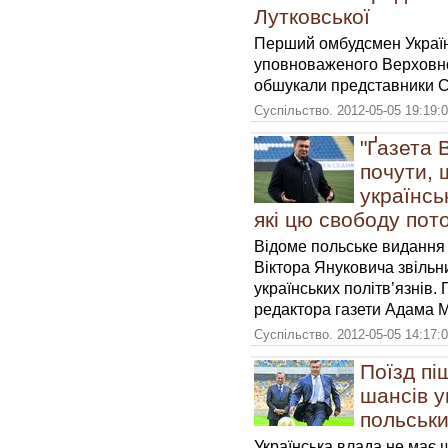
Лутковської
Перший омбудсмен Україн
уповноваженого Верховної
обшукали представники С
Суспільство. 2012-05-05 19:19:
"Ґазета 
почути, 
українсь
які цю свободу пот
Відоме польське видання 
Віктора Януковича звіль
українських політв’язнів. 
редактора газети Адама Мі
Суспільство. 2012-05-05 14:17:
Поїзд пі
шансів у
польськи
Українська влада не має 