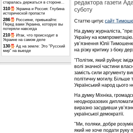
редактора газети Ада
старалась держаться в стороне...
310
суботу
Украина и Россия: Глубина
исторической пропасти
286
Россияне, привыкайте:
Статтю цитує
сайт Тимош
Перед вами Украина, которую вы
потеряли навсегда
На думку журналіста, "пр
210
Итак, что происходит в
Україну на компрометацію
Украине на самом деле
ув’язнення Юлії Тимошенк
130
Ад на земле: Это "Русский
на різку критику з боку д
мир" на выезде
"Політик, який руйнує імідж
волі значної частини влас
замість сили аргументу ви
політичну могилу. Більше 
Український народ цього не
На думку Міхніка, громадс
неодноразових дипломатич
виразно засудивши ув’язн
української демократії.
"Ми, поляки, добре розум
який не хоче подати руку 