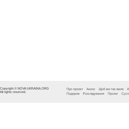
Copyright © NOVA UKRAINA.ORG
Про проект
Анонс
Щоб ми так жили
А
All rights reserved.
Подорож
Розслідування
Пролог
Сусп