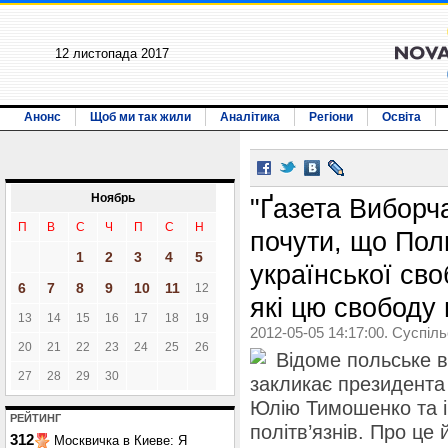
12 листопада 2017
Анонс
Щоб ми так жили
Аналітика
Регіони
Освіта
Ноябрь
"Ґазета Виборча
П
В
С
Ч
П
С
Н
почути, що Пол
1
2
3
4
5
української сво
6
7
8
9
10
11
12
які цю свободу
13
14
15
16
17
18
19
2012-05-05 14:17:00. Суспіл
20
21
22
23
24
25
26
Відоме польське в
27
28
29
30
закликає президента
Юлію Тимошенко та і
РЕЙТИНГ
політв’язнів. Про це 
312
Москвичка в Киеве: Я