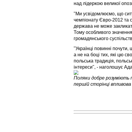
над лідеркою великої опозиц
"Ми усвідомлюємо, що сит
чемпіонату Євро-2012 та с
держава не може закликати
Тому особливого значення
громадянського суспільства
"Українці повинні почути,
а не на боці тих, які цю с
польська традиція, польськ
інтереси", - наголошує Ада
Поляки добре розуміють 
першій сторінці
впливов