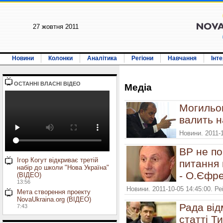
27 жовтня 2011
Новини
Колонки
Аналітика
Регіони
Навчання
Інт
ОСТАННI ВЛАСНI ВIДЕО
Медiа
Могильов
валить н
Новини. 2011-
ВР не по
Ігор Когут відкриває третій
питання 
набір до школи "Нова Україна"
- О.Єфр
(ВІДЕО)
13:56
Новини. 2011-10-05 14:45:00. Р
Мета створення проекту
NovaUkraina.org (ВІДЕО)
Рада від
7:43
статті Т