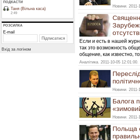
ПОДКАСТИ
Новини. 2011-
Таня (Вільна каса)
2:49
Священн
Зарубеж
РОЗСИЛКА
отсутств
E-mail
Если и есть в нашей журн
так это возможность общ
Вхiд за логiном
общение, как известно, т
Аналітика. 2011-10-05 12:01:00.
Переслі
політичн
Новини. 2011-
Балога п
«зимовий
Новини. 2011-1
Польща с
правильн