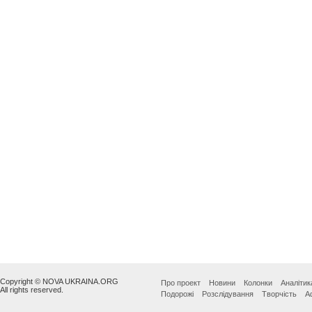
Copyright © NOVA UKRAINA.ORG
Про проект
Новини
Колонки
Аналітик
All rights reserved.
Подорожі
Розслідування
Творчість
А