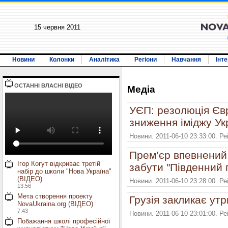
15 червня 2011
Новини
Колонки
Аналітика
Регіони
Навчання
Інт
ОСТАННI ВЛАСНI ВIДЕО
Медiа
УЄП: резолюція Єв
зниження іміджу Ук
Новини. 2011-06-10 23:33:00. Р
Прем’єр впевнений
Ігор Когут відкриває третій
забути "Південний п
набір до школи "Нова Україна"
(ВІДЕО)
Новини. 2011-06-10 23:28:00. Р
13:56
Мета створення проекту
Грузія закликає утр
NovaUkraina.org (ВІДЕО)
7:43
Новини. 2011-06-10 23:01:00. Р
Побажання школі професійної