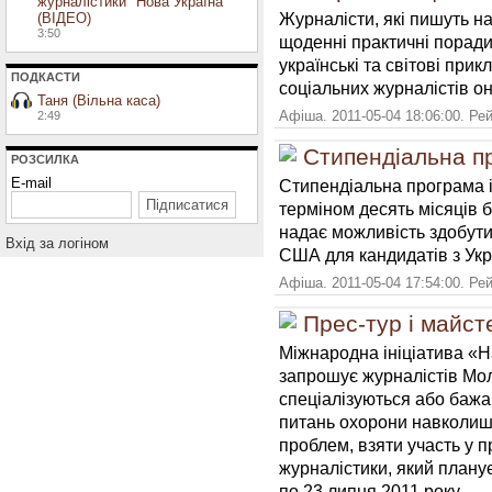
журналістики "Нова Україна"
Журналісти, які пишуть н
(ВІДЕО)
3:50
щоденні практичні поради
українські та світові при
ПОДКАСТИ
соціальних журналістів о
Таня (Вільна каса)
Афіша. 2011-05-04 18:06:00. Ре
2:49
Стипендіальна п
РОЗСИЛКА
E-mail
Стипендіальна програма 
терміном десять місяців 
надає можливість здобути
Вхiд за логiном
США для кандидатів з Укра
Афіша. 2011-05-04 17:54:00. Ре
Прес-тур і майст
Міжнародна ініціатива «
запрошує журналістів Мол
спеціалізуються або бажа
питань охорони навколиш
проблем, взяти участь у пр
журналістики, який планує
по 23 липня 2011 року.