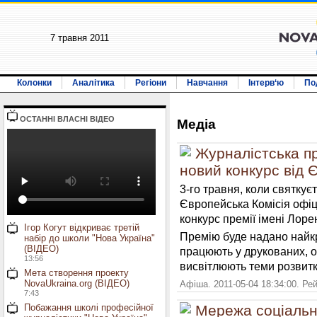
7 травня 2011
Колонки
Аналітика
Регіони
Навчання
Інтерв‘ю
По
ОСТАННI ВЛАСНI ВIДЕО
Медiа
Журналістська пр
новий конкурс від Є
3-го травня, коли святкує
Європейська Комісія офіц
конкурс премії імені Лоре
Ігор Когут відкриває третій
Премію буде надано найкр
набір до школи "Нова Україна"
(ВІДЕО)
працюють у друкованих, он
13:56
висвітлюють теми розвитк
Мета створення проекту
NovaUkraina.org (ВІДЕО)
Афіша. 2011-05-04 18:34:00. Ре
7:43
Побажання школі професійної
Мережа соціальн