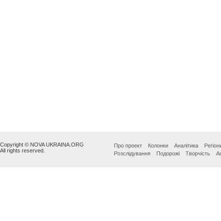
Copyright © NOVA UKRAINA.ORG
Про проект
Колонки
Аналітика
Регіон
All rights reserved.
Розслідування
Подорожі
Творчість
А