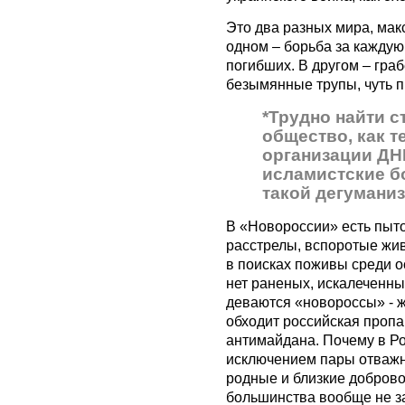
Это два разных мира, макс
одном – борьба за каждую
погибших. В другом – гра
безымянные трупы, чуть 
*Трудно найти с
общество, как 
организации ДН
исламистские б
такой дегумани
В «Новороссии» есть пыт
расстрелы, вспоротые жи
в поисках поживы среди о
нет раненых, искалеченных
деваются «новороссы» - 
обходит российская пропа
антимайдана. Почему в Ро
исключением пары отважны
родные и близкие добров
большинства вообще не за