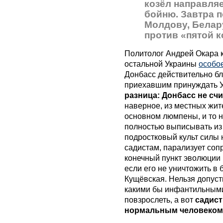
козёл направляе
бойню. Завтра п
Молдову, Белару
против «пятой 
Политолог Андрей Окара ка
остальной Украины
особо
Донбасс действительно бл
приехавшим принуждать У
разница: Донбасс не сч
наверное, из местных жи
основном люмпены, и то н
полностью выписывать из
подростковый культ силы 
садистам, парализует со
конечный пункт эволюции 
если его не уничтожить в 
Кущёвская. Нельзя допуст
какими бы инфантильными
повзрослеть, а вот
садист
нормальным человеком