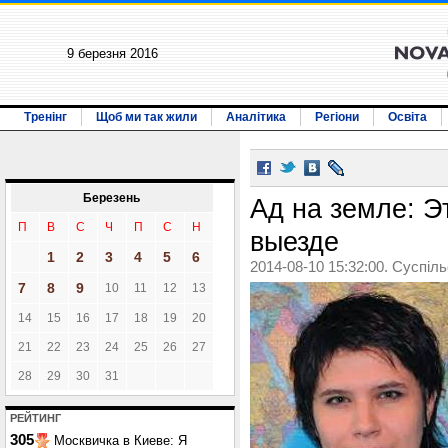
9 березня 2016
Тренінг
Щоб ми так жили
Аналітика
Регіони
Освіта
Березень
Ад на земле: Э
П
В
С
Ч
П
С
Н
выезде
1
2
3
4
5
6
2014-08-10 15:32:00. Суспіл
7
8
9
10
11
12
13
14
15
16
17
18
19
20
21
22
23
24
25
26
27
28
29
30
31
РЕЙТИНГ
305
Москвичка в Киеве: Я