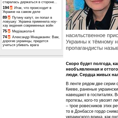
старалась держаться в стороне...
194
Итак, что происходит в
Украине на самом деле
89
Путину капут, он попал в
ловушку: Украина применила ноу-
хау ведения современных войн
75
Медіашкола-4
насильственное прис
74
Александр Мнацаканян: Вам,
Украины к тёмному н
дорогие украинцы, придется
учиться убивать врага
пропагандисты назы
Скоро будет полгода, ка
необъявленная и оттого
люди. Сердца живых на
В ленте рядом две серии 
Киеве, раненые украинск
навещают в госпиталях. 
протезы, кого-то увозят л
– трое ровесников этих ре
то в Донбассе гордо сним
украинского воина, как ох