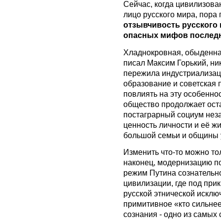
Сейчас, когда цивилизова
лицо русского мира, пора 
отзывчивость русского 
опасных мифов последн
Хладнокровная, обыденная
писал Максим Горький, ник
пережила индустриализац
образование и советская 
повлиять на эту особенно
общество продолжает оста
постаграрный социум нез
ценность личности и её ж
большой семьи и общины у
Изменить что-то можно то
наконец, модернизацию по
режим Путина сознательн
цивилизации, где под при
русской этнической искл
примитивное «кто сильнее,
сознания - одно из самых