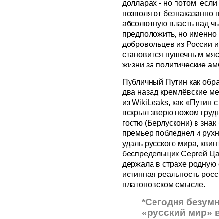
долларах - но потом, есл
позволяют безнаказанно п
абсолютную власть над чь
предположить, но именно 
добровольцев из России и
становится пушечным мяс
жизни за политические ам
Публичный Путин как образ
два назад кремлёвские м
из WikiLeaks, как «Путин 
вскрыл зверю ножом грудн
гостю (Берлускони) в зна
премьер побледнел и рухн
удаль русского мира, квин
беспредельщик Сергей Цап
держала в страхе родную с
истинная реальность росс
платоновском смысле.
*Сегодня безум
«русский мир» в