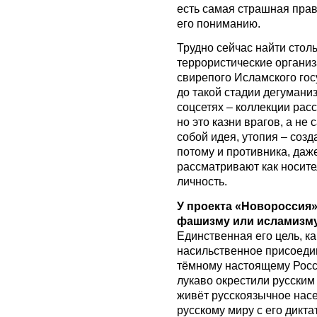
есть самая страшная прав
его пониманию.
Трудно сейчас найти стол
террористические органи
свирепого Исламского гос
до такой стадии дегумани
соцсетях – коллекции расс
но это казни врагов, а не
собой идея, утопия – соз
потому и противника, даж
рассматривают как носите
личность.
У проекта «Новороссия»
фашизму или исламизм
Единственная его цель, ка
насильственное присоедин
тёмному настоящему Росс
лукаво окрестили русским
живёт русскоязычное насе
русскому миру с его дикта