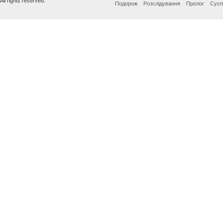
All rights reserved.
Подорож
Розслідування
Пролог
Сусп