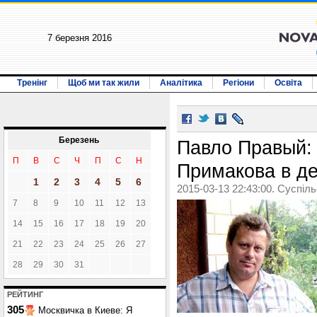
7 березня 2016
Тренінг
Щоб ми так жили
Аналітика
Регіони
Освіта
Березень
Павло Правый:
П
В
С
Ч
П
С
Н
Примакова в д
1
2
3
4
5
6
2015-03-13 22:43:00. Суспіл
7
8
9
10
11
12
13
14
15
16
17
18
19
20
21
22
23
24
25
26
27
28
29
30
31
РЕЙТИНГ
305
Москвичка в Киеве: Я