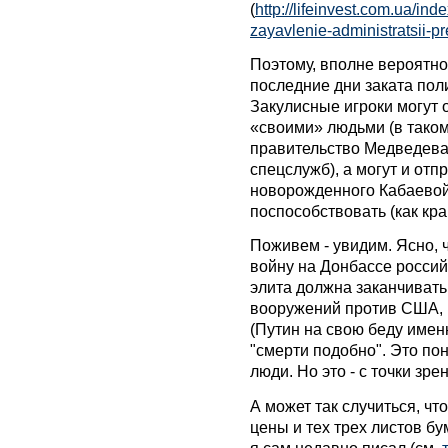
(
http://lifeinvest.com.ua/in
zayavlenie-administratsii-pr
Поэтому, вполне вероятн
последние дни заката пол
Закулисные игроки могут о
«своими» людьми (в таком
правительство Медведева
спецслужб), а могут и отп
новорожденного Кабаевой
поспособствовать (как кра
Поживем - увидим. Ясно, ч
войну на Донбассе россий
элита должна заканчивать 
вооружений против США, К
(Путин на свою беду именн
"смерти подобно". Это по
люди. Но это - с точки зре
А может так случиться, чт
цены и тех трех листов бу
я сам недавно писал (см.