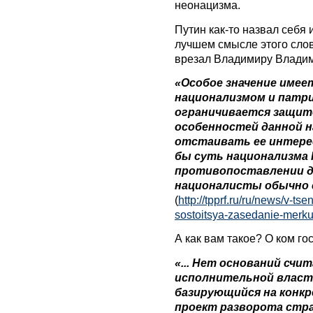
неонацизма.
Путин как-то назвал себя
лучшем смысле этого сло
врезал Владимиру Влади
«Особое значение имее
национализмом и патр
ограничивается защит
особенностей данной 
отстаивать ее интере
бы суть национализма 
противопоставлении д
националисты обычно 
(
http://tpprf.ru/ru/news/v-t
sostoitsya-zasedanie-merku
А как вам такое? О ком го
«... Нет оснований сч
исполнительной власт
базирующийся на конкр
проект разворота стра