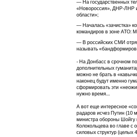
— На государственных те
«Новороссия», ДНР-ЛНР и
области»;
— Началась «зачистка» к
командиров в зоне АТО: М
— В российских СМИ отря
называть «бандформиров
- На Донбасс в срочном по
дополнительных гуманитар
можно не брать в «кавычки
наконец будут именно гум
сформировать эти «неож
нужно время...
А вот еще интересное «сов
радаров исчез Путин (10 м
министра обороны Шойгу 
Колокольцева во главе с 
силовых структур (целых 4