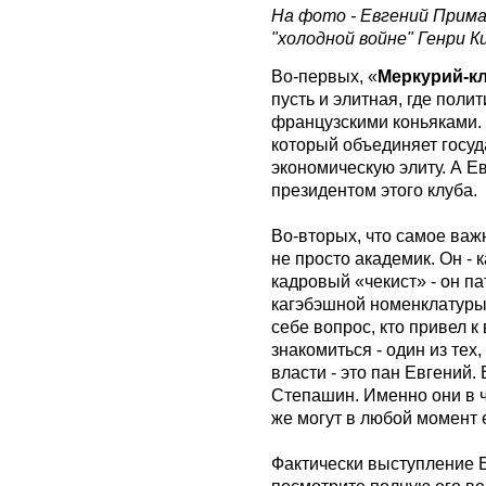
На фото - Евгений Прима
"холодной войне" Генри К
Во-первых, «
Меркурий-к
пусть и элитная, где пол
французскими коньяками. 
который объединяет госу
экономическую элиту. А Е
президентом этого клуба.
Во-вторых, что самое ва
не просто академик. Он - 
кадровый «чекист» - он п
кагэбэшной номенклатуры.
себе вопрос, кто привел к
знакомиться - один из тех,
власти - это пан Евгений.
Степашин. Именно они в ч
же могут в любой момент 
Фактически выступление 
посмотрите полную его в