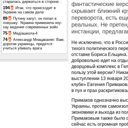
старалась держаться в стороне...
фантастические верс
194
Итак, что происходит в
скрывает ближний кру
Украине на самом деле
переворота, есть ещ
89
Путину капут, он попал в
ловушку: Украина применила ноу-
реальных. Не претен
хау ведения современных войн
инстанции, предлага
75
Медіашкола-4
74
Александр Мнацаканян: Вам,
Не исключено, что в Росс
дорогие украинцы, придется
тихого политического пере
учиться убивать врага
отставке Бориса Ельцина.
добровольно идет на отды
дворцовый комплекс в Гел
пользу этой версии? Ника
выступлении 13 января 20
клубе» Евгения Примакова
в пух и прах раскритикова
Примаков однозначно выск
Украины, против самоизол
экономики и выхода из п
Примаковым также было ф
сейчас есть огромная пр