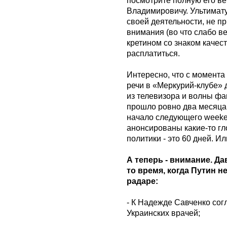
Владимировичу. Ультимату
своей деятельности, не п
внимания (во что слабо ве
кретином со знаком качест
расплатиться.
Интересно, что с момент
речи в «Меркурий-клубе» 
из телевизора и волны фа
прошло ровно два месяца
начало следующего weeken
анонсированы какие-то г
политики - это 60 дней. Ил
А теперь - внимание. Д
то время, когда Путин н
радаре:
- К Надежде Савченко сог
Украинских врачей;