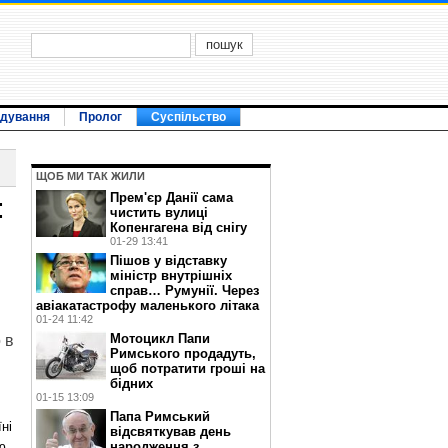
ідування
Пролог
Суспільство
ЩОБ МИ ТАК ЖИЛИ
Прем'єр Данії сама
:
чистить вулиці
Копенгагена від снігу
01-29 13:41
Пішов у відставку
міністр внутрішніх
справ… Румунії. Через
авіакатастрофу маленького літака
01-24 11:42
Мотоцикл Папи
 в
Римського продадуть,
щоб потратити гроші на
бідних
01-15 13:09
Папа Римський
ні
відсвяткував день
ю
народження з