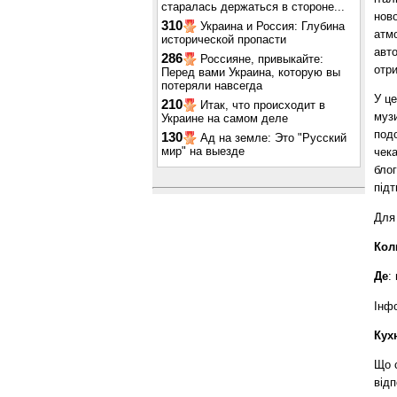
старалась держаться в стороне...
нов
310
Украина и Россия: Глубина
атмо
исторической пропасти
авто
286
Россияне, привыкайте:
отри
Перед вами Украина, которую вы
потеряли навсегда
У це
210
Итак, что происходит в
музи
Украине на самом деле
подо
130
Ад на земле: Это "Русский
мир" на выезде
чека
блог
підт
Для
Кол
Де
:
Інф
Кух
Що с
відп