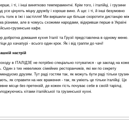
ерше, і ті, і інші винятково темпераментні. Крім того, і італійці, і грузини
д усе цінують міцну дружбу і хороше вино. А ще: і ті, й інші безумовно
ть толк в їжі і застілля! Ми вирішили ще більше скоротити дистанцію мі
ма різними, але в чомусь схожими народами, відкривши перше в Україні
ійсько-грузинське кафе.
р добротна домашня кухня Італії та Грузії представлена ​​в одному меню.
піци до хачапурі - всього один крок. Як і від граппи до чачі!
ашній настрій
оходу в ІТАЛІДЗЕ не потрібно спеціально готуватися - це заклад на кож
. Один з тих невеликих сімейних ресторанчиків, які ми по секрету
мендуємо друзям. Тут раді гостям так, як можуть бути раді тільки грузин
ають, як справити на них враження - так, як уміють це тільки італійці. Це
вне місце без претензій, де кожен гість почуває себе в своїй тарілці,
лоджуючись хітами італійської та грузинської кухні.