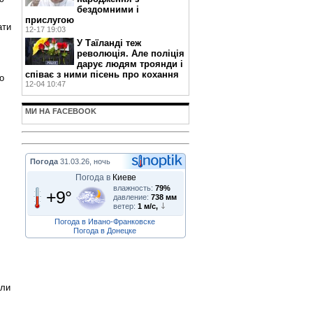
бездомними і
прислугою
ати
12-17 19:03
У Таїланді теж
революція. Але поліція
дарує людям троянди і
співає з ними пісень про кохання
о
12-04 10:47
МИ НА FACEBOOK
Погода
31.03.26, ночь
Погода в
Киеве
влажность:
79%
+9°
давление:
738 мм
ветер:
1 м/с,
Погода в Ивано-Франковске
Погода в Донецке
шли