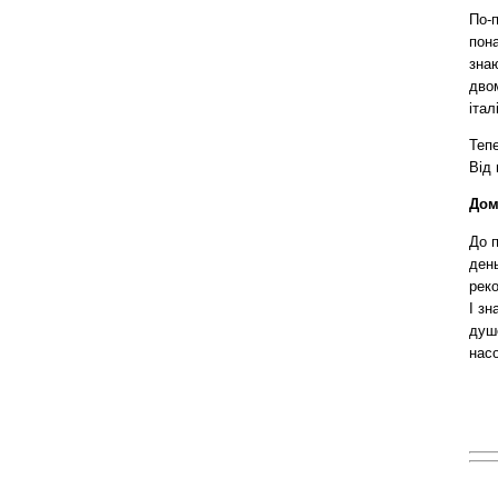
По-п
пона
знаю
дво
італ
Тепе
Від 
Дом
До п
день
реко
І зн
душе
насо