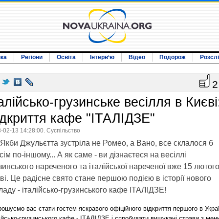
ика
Регіони
Освіта
Інтерв‘ю
Відео
Подорож
Розсл
2
алійсько-грузинське весілля в Києві
ідкриття кафе "ІТАЛІДЗЕ"
-02-13 14:28:00. Суспільство
Якби Джульєтта зустріла не Ромео, а Вано, все склалося б
сім по-іншому... А як саме - ви дізнаєтеся на весіллі
зинського нареченого та італійської нареченої вже 15 лютого
ві. Це радісне свято стане першою подією в історії нового
ладу - італійсько-грузинського кафе ІТАЛІДЗЕ!
ошуємо вас стати гостем яскравого офіційного відкриття першого в Украї
ійсько-грузинського кафе - ІТАЛІДЗЕ і спробувати вишукані страви з мен