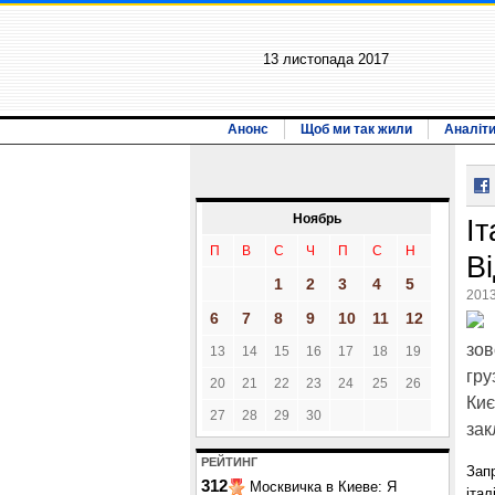
13 листопада 2017
Анонс
Щоб ми так жили
Аналіт
Ноябрь
Іт
П
В
С
Ч
П
С
Н
В
1
2
3
4
5
2013
6
7
8
9
10
11
12
зов
13
14
15
16
17
18
19
гру
20
21
22
23
24
25
26
Киє
27
28
29
30
зак
РЕЙТИНГ
Запр
312
Москвичка в Киеве: Я
італ