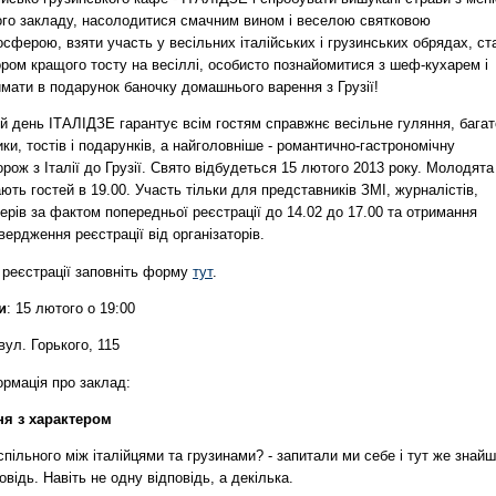
ого закладу, насолодитися смачним вином і веселою святковою
сферою, взяти участь у весільних італійських і грузинських обрядах, ст
ром кращого тосту на весіллі, особисто познайомитися з шеф-кухарем і
мати в подарунок баночку домашнього варення з Грузії!
й день ІТАЛІДЗЕ гарантує всім гостям справжнє весільне гуляння, багат
ки, тостів і подарунків, а найголовніше - романтично-гастрономічну
рож з Італії до Грузії. Свято відбудеться 15 лютого 2013 року. Молодята
ють гостей в 19.00. Участь тільки для представників ЗМІ, журналістів,
ерів за фактом попередньої реєстрації до 14.02 до 17.00 та отримання
вердження реєстрації від організаторів.
 реєстрації заповніть форму
тут
.
и
: 15 лютого о 19:00
 вул. Горького, 115
ормація про заклад:
ня з характером
пільного між італійцями та грузинами? - запитали ми себе і тут же знай
овідь. Навіть не одну відповідь, а декілька.