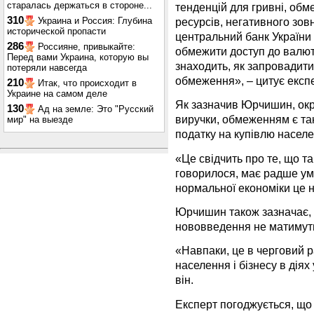
старалась держаться в стороне...
тенденцій для гривні, об
310
Украина и Россия: Глубина
ресурсів, негативного зо
исторической пропасти
центральний банк України 
286
Россияне, привыкайте:
обмежити доступ до валюти
Перед вами Украина, которую вы
знаходить, як запровадити
потеряли навсегда
обмеження», – цитує експ
210
Итак, что происходит в
Украине на самом деле
Як зазначив Юрчишин, окр
130
Ад на земле: Это "Русский
виручки, обмеженням є та
мир" на выезде
податку на купівлю населе
«Це свідчить про те, що та
говорилося, має радше ум
нормальної економіки це н
Юрчишин також зазначає, 
нововведення не матимут
«Навпаки, це в черговий 
населення і бізнесу в дія
він.
Експерт погоджується, що 