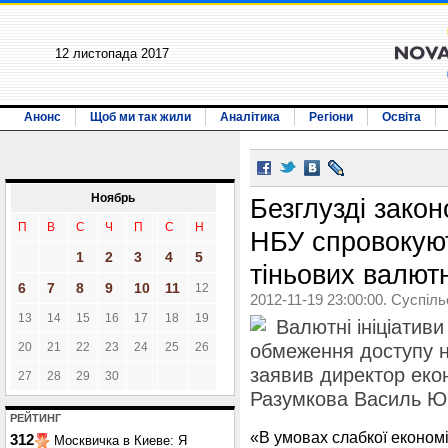
12 листопада 2017
Анонс
Щоб ми так жили
Аналітика
Регіони
Освіта
Ноябрь
Безглузді закон
П
В
С
Ч
П
С
Н
НБУ спровокую
1
2
3
4
5
тіньових валют
6
7
8
9
10
11
12
2012-11-19 23:00:00. Суспіл
13
14
15
16
17
18
19
Валютні ініціатив
20
21
22
23
24
25
26
обмеження доступу н
заявив директор еко
27
28
29
30
Разумкова Василь Ю
РЕЙТИНГ
«В умовах слабкої економ
312
Москвичка в Киеве: Я