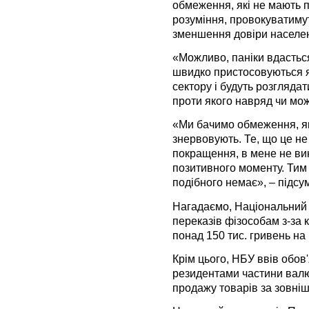
обмеження, які не мають 
розуміння, провокуватимут
зменшення довіри населен
«Можливо, паніки вдасться
швидко пристосовуються як
сектору і будуть розглядат
проти якого навряд чи мож
«Ми бачимо обмеження, як
знервовують. Те, що це не
покращення, в мене не вик
позитивного моменту. Тим п
подібного немає», – підсу
Нагадаємо, Національний 
переказів фізособам з-за 
понад 150 тис. гривень на 
Крім цього, НБУ ввів обо
резидентами частини валю
продажу товарів за зовні