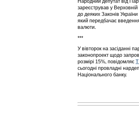
Народний депутат від Парт
зареєстрував у Верховній
до деяких Законів Україн
який передбачає введення
валюти.
***
У вівторок на засіданні п
законопроект щодо запро
розмірі 15%, повідомляє
сьогодні провладні нардеп
Національного банку.