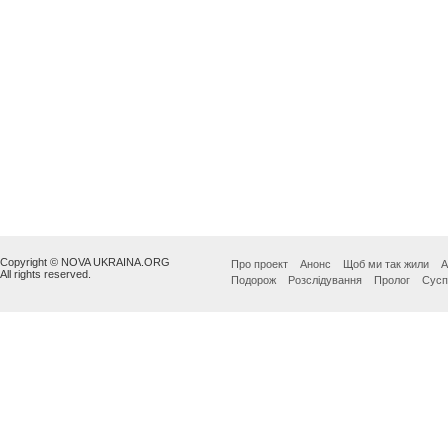
Copyright © NOVA UKRAINA.ORG
Про проект
Анонс
Щоб ми так жили
А
All rights reserved.
Подорож
Розслідування
Пролог
Сусп