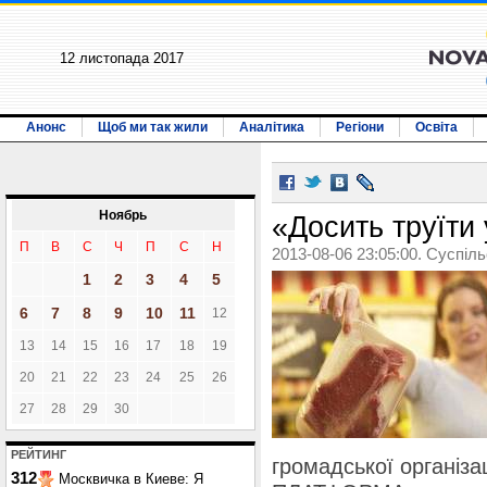
12 листопада 2017
Анонс
Щоб ми так жили
Аналітика
Регіони
Освіта
Ноябрь
«Досить труїти 
П
В
С
Ч
П
С
Н
2013-08-06 23:05:00. Суспіл
1
2
3
4
5
6
7
8
9
10
11
12
13
14
15
16
17
18
19
20
21
22
23
24
25
26
27
28
29
30
РЕЙТИНГ
громадської органі
312
Москвичка в Киеве: Я