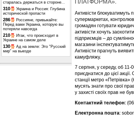
ПЛАТФОРМА».
старалась держаться в стороне...
310
Украина и Россия: Глубина
Активісти блокуватимуть 
исторической пропасти
супермаркетах, контролюва
286
Россияне, привыкайте:
Перед вами Украина, которую вы
громадян готувати юридич
потеряли навсегда
активісти хочуть заохотит
210
Итак, что происходит в
підприємців – до сумліннос
Украине на самом деле
магазини інспектуватимуть
130
Ад на земле: Это "Русский
Активісти прагнуть виявит
мир" на выезде
камуфляжу.
7 серпня, у середу, об 11
приєднатися до цієї акції.
станції метро «Петрівка» 
мусять знати про свої пра
у захисті своїх прав не був
Контактний телефон
: (0
Електронна пошта
:
sobor