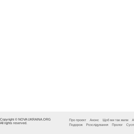
Copyright © NOVA UKRAINA.ORG
Про проект
Анонс
Щоб ми так жили
А
All rights reserved.
Подорож
Розслідування
Пролог
Сусп