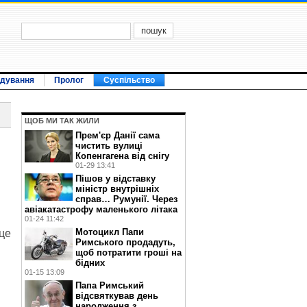
ідування
Пролог
Суспільство
ЩОБ МИ ТАК ЖИЛИ
Прем'єр Данії сама
чистить вулиці
Копенгагена від снігу
01-29 13:41
Пішов у відставку
міністр внутрішніх
справ… Румунії. Через
авіакатастрофу маленького літака
01-24 11:42
Мотоцикл Папи
 це
Римського продадуть,
щоб потратити гроші на
бідних
01-15 13:09
Папа Римський
відсвяткував день
народження з