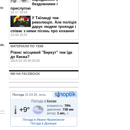
бездомними і
те
прислугою
12-17 19:03
У Таїланді теж
революція. Але поліція
дарує людям троянди і
співає з ними пісень про кохання
12-04 10:47
ша,
МАТЕРIАЛИ ПО ТЕМI
Рівне: місцевий "Беркут" теж їде
до Києва?
2014-01-20 00:25:00
МИ НА FACEBOOK
Погода
31.03.26, ночь
Погода в
Киеве
влажность:
79%
+9°
давление:
738 мм
ветер:
1 м/с,
Погода в Ивано-Франковске
Погода в Донецке