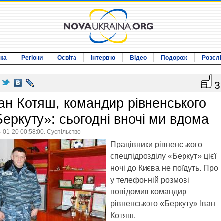
ика
Регіони
Освіта
Інтерв‘ю
Відео
Подорож
Розсл
3
ван Котяш, командир рівненського
Беркуту»: сьогодні вночі ми вдома
-01-20 00:58:00. Суспільство
Працівники рівненського
спецпідрозділу «Беркут» цієї
ночі до Києва не поїдуть. Про
у телефонній розмові
повідомив командир
рівненського «Беркуту» Іван
Котяш.