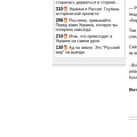
старалась держаться в стороне...
— Рі
310
Украина и Россия: Глубина
исторической пропасти
якщо
286
Россияне, привыкайте:
«Бер
Перед вами Украина, которую вы
потеряли навсегда
Тим 
210
Итак, что происходит в
спец
Украине на самом деле
Сай
130
Ад на земле: Это "Русский
мир" на выезде
як в
- Вс
роби
Кот
Вік