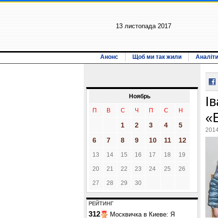
13 листопада 2017
Анонс
Щоб ми так жили
Аналіт
Ноябрь
І
П
В
С
Ч
П
С
Н
«
1
2
3
4
5
2014
6
7
8
9
10
11
12
13
14
15
16
17
18
19
20
21
22
23
24
25
26
27
28
29
30
РЕЙТИНГ
312
Москвичка в Киеве: Я