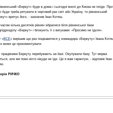
вненський «Беркут» буде в дома і сьогодні вночі до Києва не поїде. Про
 буде треба рятувати в черговий раз світ або Україну, то рівненський
кут» врятує його, - зазначив Іван Котяш.
часом кілька десятків рівнян зібралися біля рівненської бази
підрозділу «Беркут» і блокують її з вигуками: «Просимо не їдьте».
т «
ВСЕ
» вирішив ще раз поцікавитися у командира «Беркуту» Івана Котя
ін може це прокоментувати.
і працівники Беркуту перебувають на базі. Окупували базу. Тут мерва
ться, але ми поки ніхто нікуди не їде. Це я вам гарантую, - відповів Іван
яш.
торія РИЧКО