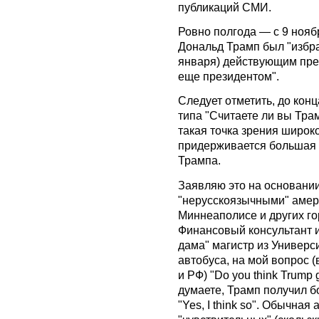
публикаций СМИ.
Ровно полгода — с 9 нояб
Дональд Трамп был "избра
января) действующим пре
еще президентом".
Следует отметить, до кон
типа "Считаете ли вы Тра
такая точка зрения широк
придерживается большая ч
Трампа.
Заявляю это на основании
"нерусскоязычными" амер
Миннеаполисе и других гор
Финансовый консультант и
дама" магистр из Универси
автобуса, на мой вопрос 
и РФ) "Do you think Trump 
думаете, Трамп получил б
"Yes, I think so". Обычна