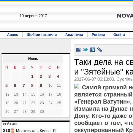
10 червня 2017
Анонс
Щоб ми так жили
Аналітика
Регіони
Освіта
Июнь
Таки дела на с
П
В
С
Ч
П
С
Н
и "Зятейные" к
1
2
3
4
2017-06-07 00:13:00. Суспіл
5
6
7
8
9
10
11
Самой громкой н
является странный
12
13
14
15
16
17
18
«Генерал Ватутин»,
19
20
21
22
23
24
25
Измаила на Дунае н
26
27
28
29
30
Дону. Кто-то даже 
сообщает о том, чт
РЕЙТИНГ
оккупированный Кр
310
Москвичка в Киеве: Я