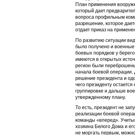
План применения вооруже
который дает предварител
вопроса профильным коми
разрешение, которое дает
отдает приказ на примене
По развитию ситуации вид
было получено и военные
боевых порядков у берего
имеются в открытых источ
регион были переброшены
начала боевой операции.
решение президента и од
чего президенту остается 
группировке и дальше во
утвержденному плану.
То есть, президент не за
реализации боевой опера
команды «вперед». Учиты
хозяина Белого Дома и ег
не моргать первым, можно 