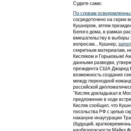
Судите сами:
По словам осведомленны
сосредоточено на серии 
Кушнером, зятем президе
Белого дома, в рамках ра
вмешательству в выборы 2
вопросам... Кушнер,
запол
секретным материалам, не
Кисляком и Горьковым! Ам
данными разведки, утверж
президента США Джаред К
возможность создания сек
между переходной команд
российской дипломатическ
"Кисляк докладывал в Мос
предложение в ходе встреч
Кисляк сообщил, что Куш
посольства РФ с целью ск
накануне инаугурации Тра
(будущий, кратковременн
нацбезопасности Майкл Ф