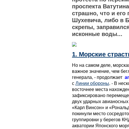
проспекта Ватутина
страшно, что и его
Шухевича, либо в Б
скрепы, заправилс
исконные воды...
1. Морские страст
Но на самом деле, морска
важное значение, чем бег
генерала, - продолжает
a
с
Линии обороны
. - В не
восточнее места нахожде
зафиксировано перемещен
двух ударных авианосных
«Карл Винсон» и «Рональд
покинули место сосредот
группировки у берегов КН
акватории Японского мор