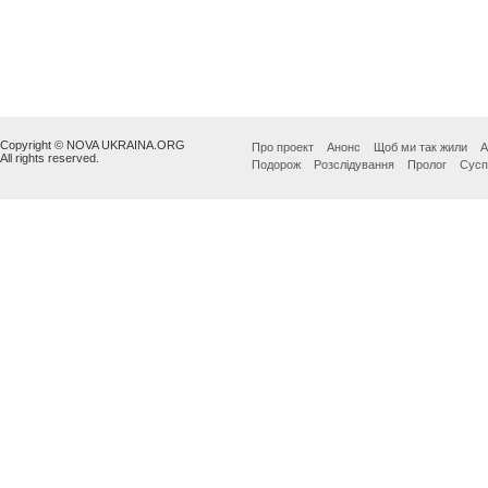
Copyright © NOVA UKRAINA.ORG
Про проект
Анонс
Щоб ми так жили
А
All rights reserved.
Подорож
Розслідування
Пролог
Сусп