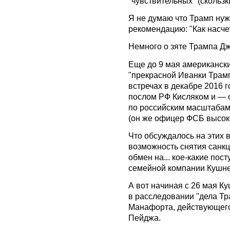
"чувствительных" (скользк
Я не думаю что Трамп нужд
рекомендацию: "Как насче
Немного о зяте Трампа Д
Еще до 9 мая американск
"прекрасной Иванки Трамп
встречах в декабре 2016 г
послом РФ Кисляком и — 
по российским масштабам
(он же офицер ФСБ высоко
Что обсуждалось на этих 
возможность снятия санк
обмен на... кое-какие пос
семейной компании Кушне
А вот начиная с 26 мая К
в расследовании "дела Тр
Манафорта, действующего
Пейджа.