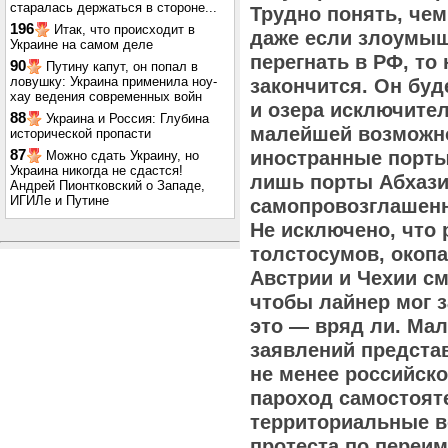
старалась держаться в стороне...
Трудно понять, чем
196
Итак, что происходит в
даже если злоумыш
Украине на самом деле
перегнать в РФ, то 
90
Путину капут, он попал в
ловушку: Украина применила ноу-
закончится. Он буд
хау ведения современных войн
и озера исключител
88
Украина и Россия: Глубина
малейшей возможно
исторической пропасти
87
иностранные порты
Можно сдать Украину, но
Украина никогда не сдастся!
лишь порты Абхазии
Андрей Пионтковский о Западе,
ИГИЛе и Путине
самопровозглашенн
Не исключено, что 
толстосумов, окоп
Австрии и Чехии см
чтобы лайнер мог з
это — вряд ли. Мал
заявлений предста
не менее российско
пароход самостоят
территориальные в
протеста по переи