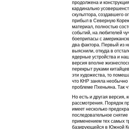
продолжена и конструкци
кардинально усовершенст
скульптора, создавшего о
прибыл в Северную Корею
материал, полностью состо
событий, на любителей чу
боеприпасы с американск
два фактора. Первый из ни
выяснили, откуда в отста
ядерные устройства и нашл
версия вполне жизнеспосо
перекрыт руками китайцев
эти художества, то помеша
что КНР заняла необычно
проблеме Пхеньяна. Так чт
Но есть и другая версия, 
рассмотрения. Порядок 
имеет несколько предохра
последовательное снятие
применением тех самых т
базирующейся в Южной Кор