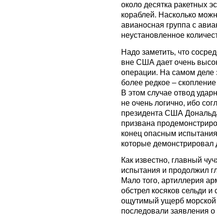
около десятка ракетных э
кораблей. Насколько можн
авианосная группа с авиа
неустановленное количес
Надо заметить, что сосре
вне США дает очень высо
операции. На самом деле 
более редкое – скопление
В этом случае отвод удар
не очень логично, ибо со
президента США Дональда
призвана продемонстриро
конец опасным испытаниям
которые демонстрировал 
Как известно, главный чу
испытания и продолжил г
Мало того, артиллерия а
обстрел косяков сельди и
ощутимый ущерб морской 
последовали заявления о 