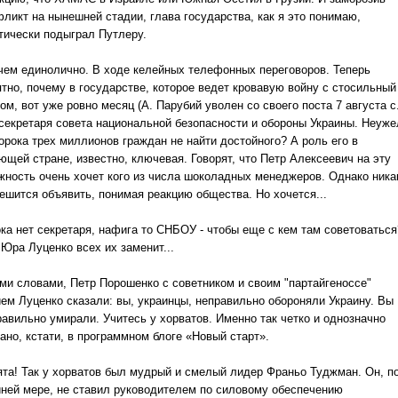
фликт на нынешней стадии, глава государства, как я это понимаю,
тически подыграл Путлеру.
чем единолично.
В ходе келейных телефонных переговоров.
Теперь
ятно, почему в государстве, которое ведет кровавую войну с стосильный
ом, вот уже ровно месяц (А. Парубий уволен со своего поста 7 августа с.
 секретаря совета национальной безопасности и обороны Украины.
Неуже
сорока трех миллионов граждан не найти достойного?
А роль его в
ющей стране, известно, ключевая.
Говорят, что Петр Алексеевич на эту
жность очень хочет кого из числа шоколадных менеджеров.
Однако ника
решится объявить, понимая реакцию общества.
Но хочется...
ока нет секретаря, нафига то СНБОУ - чтобы еще с кем там советоваться
 Юра Луценко всех их заменит...
ми словами, Петр Порошенко с советником и своим "партайгеноссе"
ем Луценко сказали: вы, украинцы, неправильно обороняли Украину.
Вы
равильно умирали.
Учитесь у хорватов.
Именно так четко и однозначно
ано, кстати, в программном блоге «Новый старт».
ята!
Так у хорватов был мудрый и смелый лидер Франьо Туджман.
Он, п
йней мере, не ставил руководителем по силовому обеспечению