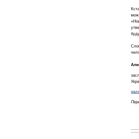
Кст
мож
«Но
утв
буд
Сло
чел
Але
з
ас
Укр
gaze
Пер