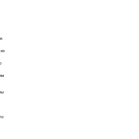
и.
 из
ю
им
вы
го