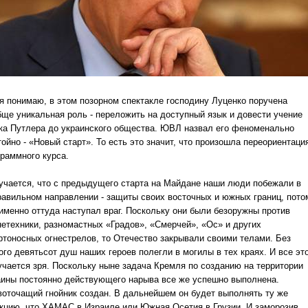
 я понимаю, в этом позорном спектакле господину Луценко поручена
бще уникальная роль - переложить на доступный язык и довести учение
ка Путлера до украинского общества.
ЮВЛ назвал его феноменально
тойно - «Новый старт».
То есть это значит, что произошла переориентаци
граммного курса.
учается, что с предыдущего старта на Майдане наши люди побежали в
равильном направлении - защиты своих восточных и южных границ, пото
 именно оттуда наступал враг.
Поскольку они были безоружны против
нетехники, разномастных «Градов», «Смерчей», «Ос» и других
ртоносных огнестрелов, то Отечество закрывали своими телами.
Без
ого девятьсот душ наших героев полегли в могилы в тех краях.
И все эт
учается зря.
Поскольку ныне задача Кремля по созданию на территории
аины постоянно действующего нарыва все же успешно выполнена.
воточащий гнойник создан.
В дальнейшем он будет выполнять ту же
кцию, что ХАМАС в Израиле или Южная Осетия в Грузии.
И заморозив