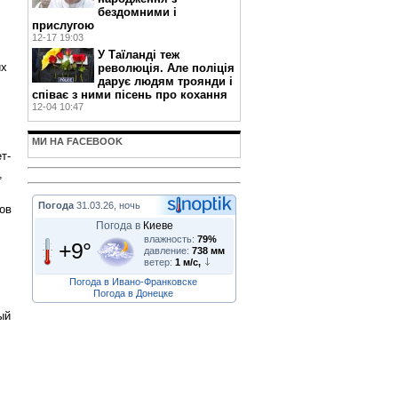
бездомними і
прислугою
12-17 19:03
У Таїланді теж
их
революція. Але поліція
дарує людям троянди і
співає з ними пісень про кохання
12-04 10:47
МИ НА FACEBOOK
т-
,
Погода
31.03.26, ночь
ов
Погода в
Киеве
влажность:
79%
+9°
давление:
738 мм
ветер:
1 м/с,
Погода в Ивано-Франковске
Погода в Донецке
ый