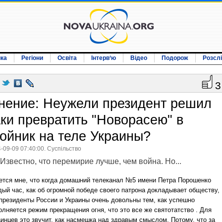
ика
Регіони
Освіта
Інтерв‘ю
Відео
Подорож
Розсл
3
нение: Неужели президент решил
аки превратить "Новорасею" в
нойник на теле Украины?
-09-09 07:40:00. Суспільство
Известно, что перемирие лучше, чем война.
Но...
ется мне, что когда домашний телеканал №5 имени Петра Порошенко
дый час, как об огромной победе своего патрона докладывает обществу,
 президенты России и Украины очень довольны тем, как успешно
олняется режим прекращения огня, что это все же святотатство .
Для
аинцев это звучит, как насмешка над здравым смыслом.
Потому, что за