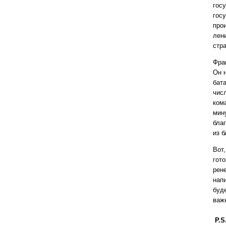
гос
гос
прои
лен
стр
Фра
Он 
бат
чис
ком
мин
бла
из 
Вот
гото
рен
нап
буд
важ
P.S