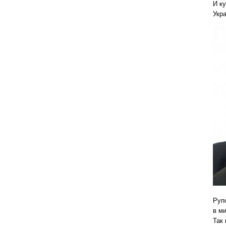
И ку
Укр
Руп
в ми
Так