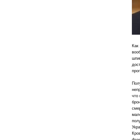
Как
воо
шпи
дос
про
Пол
неп
что
бро
сме
мал
пол
Укр
Кро
фун