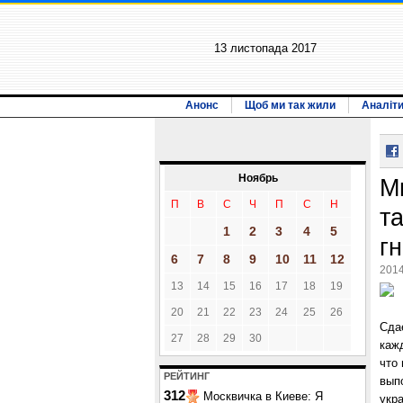
13 листопада 2017
Анонс
Щоб ми так жили
Аналіт
Ноябрь
М
П
В
С
Ч
П
С
Н
т
1
2
3
4
5
г
6
7
8
9
10
11
12
2014
13
14
15
16
17
18
19
20
21
22
23
24
25
26
Сда
27
28
29
30
каж
что
РЕЙТИНГ
вып
312
Москвичка в Киеве: Я
укр