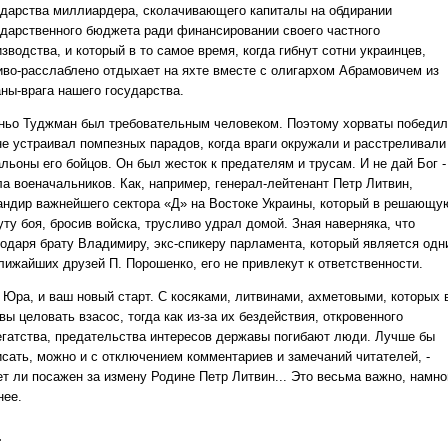
ударства миллиардера, сколачивающего капиталы на обдирании
ударственного бюджета ради финансировании своего частного
зводства, и который в то самое время, когда гибнут сотни украинцев,
иво-расслаблено отдыхает на яхте вместе с олигархом Абрамовичем из
аны-врага нашего государства.
ньо Туджман был требовательным человеком.
Поэтому хорваты победил
не устраивал помпезных парадов, когда враги окружали и расстреливали
альоны его бойцов.
Он был жесток к предателям и трусам.
И не дай Бог -
ла военачальников.
Как, например, генерал-лейтенант Петр Литвин,
андир важнейшего сектора «Д» на Востоке Украины, который в решающу
уту боя, бросив войска, трусливо удрал домой.
Зная наверняка, что
годаря брату Владимиру, экс-спикеру парламента, который является одн
ближайших друзей П. Порошенко, его не привлекут к ответственности.
, Юра, и ваш новый старт.
С косяками, литвинами, ахметовыми, которых 
вы целовать взасос, тогда как из-за их бездействия, откровенного
егатства, предательства интересов державы погибают люди.
Лучше бы
исать, можно и с отключением комментариев и замечаний читателей, -
ет ли посажен за измену Родине Петр Литвин... Это весьма важно, намно
нее.
.