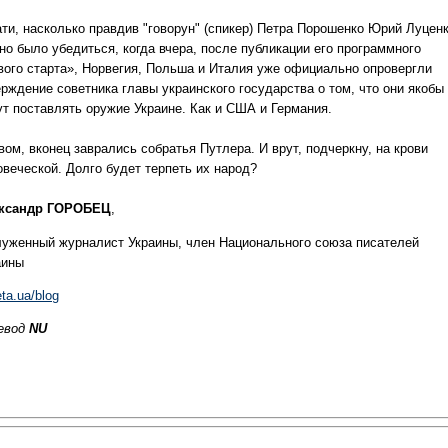
ати, насколько правдив "говорун" (спикер) Петра Порошенко Юрий Луценк
но было убедиться, когда вчера, после публикации его программного
вого старта», Норвегия, Польша и Италия уже официально опровергли
ерждение советника главы украинского государства о том, что они якобы
ут поставлять оружие Украине
.
Как и США и Германия.
вом, вконец заврались собратья Путлера.
И врут, подчеркну, на крови
овеческой.
Долго будет терпеть их народ?
ксандр ГОРОБЕЦ
,
луженный журналист Украины, член Национального союза писателей
аины
ta.ua/blog
евод
NU