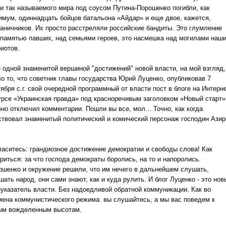
ки так называемого мира под соусом Путина-Порошенко погибли, как
имум, одиннадцать бойцов батальона «Айдар» и еще двое, кажется,
раничников.
Их просто расстреляли российские бандиты.
Это глумление
 памятью павших, над семьями героев, это насмешка над могилами наш
иотов.
 одной знаменитой вершиной "достижений" новой власти, на мой взгляд,
ло то, что советник главы государства Юрий Луценко, опубликовав 7
ября с.г. свой очередной программный от власти пост в блоге на Интерне
урсе «Украинская правда» под красноречивым заголовком
«Новый старт»
вно отключил комментарии.
Пошли вы все, мол... Точно, как когда
ствовал знаменитый политический и комический персонаж господин Азир
ласитесь: грандиозное достижение демократии и свободы слова!
Как
риться: за что господа демократы боролись, на то и напоролись.
ошенко и окружение решили, что им нечего в дальнейшем слушать,
шать народ, они сами знают, как и куда рулить.
И блог Луценко - это нов
еуказатель власти.
Без надоедливой обратной коммуникации.
Как во
мена коммунистического режима: вы слушайтесь, а мы вас поведем к
ым вожделенным высотам.