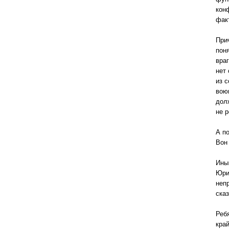
кон
фак
При
пон
враг
нет
из 
вою
дол
не 
А п
Вон
Ины
Юри
неп
сказ
Реб
кра