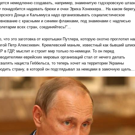
дется немедленно создавать, например, знаменитую гэдээровскую штази
у понадобится надевать брюки и очки Эриха Хонеккера... На каком берег
ерского Донца и Кальмиуса надо организовывать социалистическое
евнование с красными и синими флажками, под знаменами с надписью
летарии всех стран, соединяйтесь!"...
о, что это заготовка от коротышки Путлера, которую охотно проглотил н
огой Петр Алексеевич.
Кремлевский маньяк, известный как бывший шпио
Р в ГДР, мыслит и строит мир только по-немецки.
То он перед
оводителями еврейских мировых организаций стал от нечего делать
хвалять нациста Геббельса, то теперь хочет на территории Украины
родить страну, в которой он подглядывал за немцами в замочную щель...