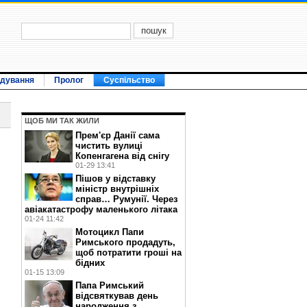
ідування
Пролог
Суспільство
ЩОБ МИ ТАК ЖИЛИ
Прем'єр Данії сама
чистить вулиці
Копенгагена від снігу
01-29 13:41
Пішов у відставку
міністр внутрішніх
справ… Румунії. Через
авіакатастрофу маленького літака
01-24 11:42
Мотоцикл Папи
Римського продадуть,
щоб потратити гроші на
бідних
01-15 13:09
Папа Римський
відсвяткував день
народження з