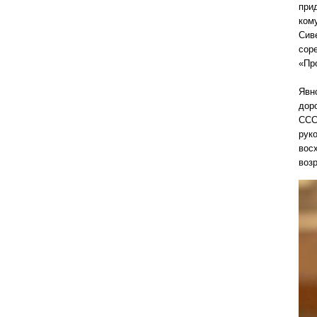
при
ком
Сив
сор
«Про
Явн
дор
ССС
рук
вос
воз