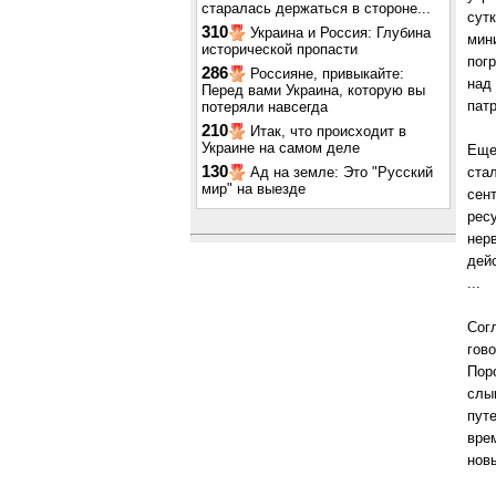
старалась держаться в стороне...
сут
310
Украина и Россия: Глубина
мин
исторической пропасти
пог
286
Россияне, привыкайте:
над
Перед вами Украина, которую вы
патр
потеряли навсегда
210
Итак, что происходит в
Украине на самом деле
Еще
130
Ад на земле: Это "Русский
ста
мир" на выезде
сент
рес
нер
дей
...
Сог
гово
Пор
слы
пут
вре
нов