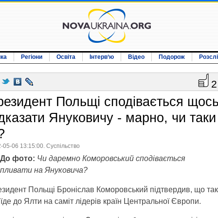
ика
Регіони
Освіта
Інтерв‘ю
Відео
Подорож
Розсл
2
резидент Польщі сподівається щос
ідказати Януковичу - марно, чи таки
?
-05-06 13:15:00. Суспільство
До фото:
Чи даремно Коморовський сподівається
пливати на Януковича?
зидент Польщі Броніслав Коморовський підтвердив, що та
їде до Ялти на саміт лідерів країн Центральної Європи.