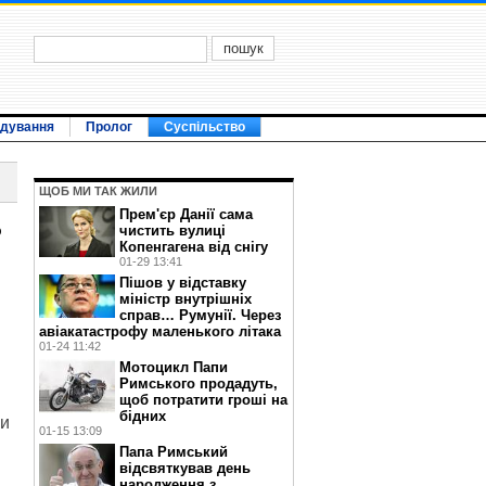
ідування
Пролог
Суспільство
ЩОБ МИ ТАК ЖИЛИ
Прем'єр Данії сама
ь
чистить вулиці
Копенгагена від снігу
01-29 13:41
Пішов у відставку
міністр внутрішніх
справ… Румунії. Через
авіакатастрофу маленького літака
01-24 11:42
Мотоцикл Папи
Римського продадуть,
щоб потратити гроші на
бідних
ки
01-15 13:09
Папа Римський
відсвяткував день
народження з