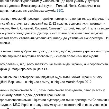
це він сказав журналістам у Словаччині, де брав участь у зустрічі
вників держав Вишеградської групи – Польщі, Чехії, Словаччини та
рщини, повідомляє українська служба
ВВС
.
 заяву польський президент зробив повторно та попри те, що від участі 
нській зустрічі, запланованій на 11-12 травня, відмовилися президенти
ччини, Чехії, Словенії, Хорватії, Словенії, Естонії, Австрії, Італії та інши
н – усього понад десяти. Декотрі з них прямо пояснили свою відмову
естом проти ставлення української влади до ув’язненої екс-прем'єра Юлі
ошенко.
а може стати доброю нагодою для того, щоб підказати українській сторо
вона вирішила внутрішні проблеми", - сказав польський президент.
ого словами, від цього залежить не лише імідж України, а й перспектива
фікації Угоди про асоціацію з ЄС.
м чином пан Коморовський відкинув будь-який бойкот України з боку
ійної Варшави – ні під час саміту, ні під час матчів Євро-2012.
даними українського МЗС, окрім польського президента, свою участь у
нському саміті з двох десятків країн-членів
тральноєвропейської ініціативи підтвердили лише президенти Словаччин
Молдови. МЗС України планує опублікувати остаточний список учасників