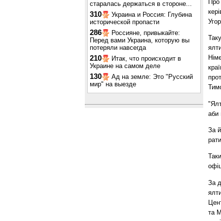
Про 
старалась держаться в стороне...
кері
310
Украина и Россия: Глубина
Уго
исторической пропасти
286
Россияне, привыкайте:
Таку
Перед вами Украина, которую вы
потеряли навсегда
ялти
Німе
210
Итак, что происходит в
Украине на самом деле
краї
130
Ад на земле: Это "Русский
прот
мир" на выезде
Тим
"Ялт
аби 
За й
рати
Таки
офіц
За 
ялти
Цен
та 