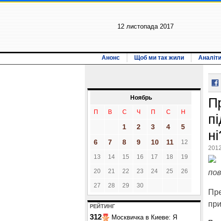
12 листопада 2017
Анонс
Щоб ми так жили
Аналіт
Ноябрь
П
П
В
С
Ч
П
С
Н
п
1
2
3
4
5
ні
6
7
8
9
10
11
12
2012
13
14
15
16
17
18
19
20
21
22
23
24
25
26
пов
27
28
29
30
Пре
при
РЕЙТИНГ
312
Москвичка в Киеве: Я