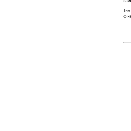
самі
Тим
фін