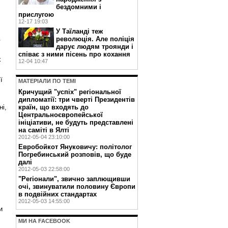
бездомними і
прислугою
12-17 19:03
У Таїланді теж
революція. Але поліція
в
дарує людям троянди і
співає з ними пісень про кохання
х
12-04 10:47
ї
МАТЕРIАЛИ ПО ТЕМI
Кричущий "успіх" регіональної
дипломатії: три чверті Президентів
ні,
країн, що входять до
Центральноєвропейської
ініціативи, не будуть представлені
на саміті в Ялті
2012-05-04 23:10:00
Евробойкот Януковичу: політолог
Погребинський розповів, що буде
далі
2012-05-03 22:58:00
"Регіонали", звично заплющивши
очі, звинуватили половину Європи
в подвійних стандартах
2012-05-03 14:55:00
и
МИ НА FACEBOOK