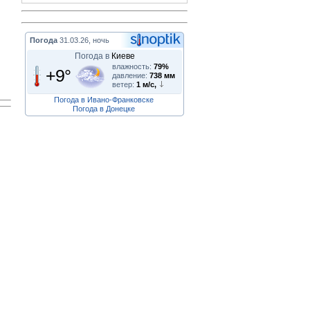
Погода
31.03.26, ночь
Погода в
Киеве
влажность:
79%
+9°
давление:
738 мм
ветер:
1 м/с,
Погода в Ивано-Франковске
Погода в Донецке