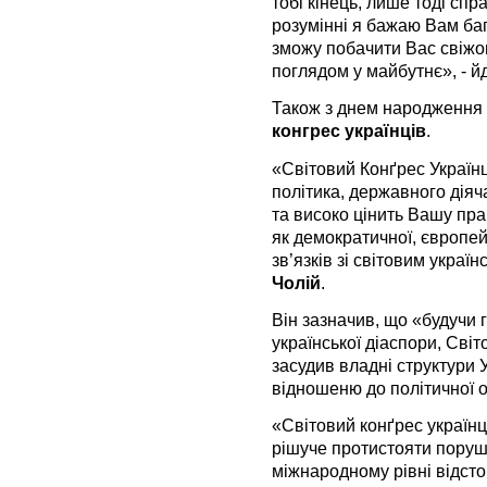
тобі кінець, лише тоді спр
розумінні я бажаю Вам баг
зможу побачити Вас свіжо
поглядом у майбутнє», - йд
Також з днем народження
конгрес українців
.
«Світовий Конґрес Українц
політика, державного діяч
та високо цінить Вашу пр
як демократичної, європей
зв’язків зі світовим україн
Чолій
.
Він зазначив, що «будучи
української діаспори, Сві
засудив владні структури У
відношеню до політичної оп
«Світовий конґрес українц
рішуче протистояти поруш
міжнародному рівні відст