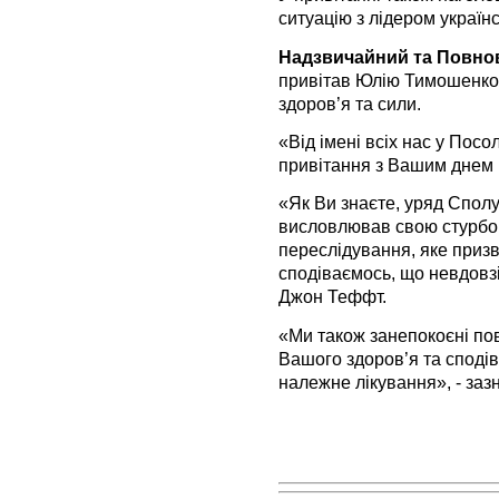
ситуацію з лідером українс
Надзвичайний та Повн
привітав Юлію Тимошенко 
здоров’я та сили.
«Від імені всіх нас у Пос
привітання з Вашим днем н
«Як Ви знаєте, уряд Спол
висловлював свою стурбов
переслідування, яке приз
сподіваємось, що невдовзі
Джон Теффт.
«Ми також занепокоєні по
Вашого здоров’я та споді
належне лікування», - зазн