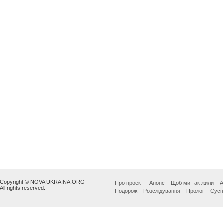
Copyright © NOVA UKRAINA.ORG
Про проект
Анонс
Щоб ми так жили
А
All rights reserved.
Подорож
Розслідування
Пролог
Сусп