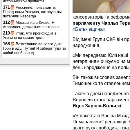
исторической пропасти
371
Россияне, привыкайте:
Перед вами Украина, которую вы
потеряли навсегда
консерваторів та реформа
312
Москвичка в Киеве: Я
парламенту Чарльз Тер
старалась держаться в стороне...
«Батьківщина»
.
210
Итак, что происходит в
Украине на самом деле
Від імені Групи ЄКР він п
168
Возжелание во благо дня:
народження.
Гори в аду, Путин! И забери туда за
собой свой народ
«Ми передаємо Юлії наші в
нетерпінням очікуємо на м
день народження на волі»,
Він також висловив занеп
Тимошенко та ставленням 
Також з днем народження
Європейського парламент
Яцек Зарюш-Вольскі
.
«Я пам’ятаю Вас на Майдан
Помаранчевої революції. В
цього руху свободи», - сказ