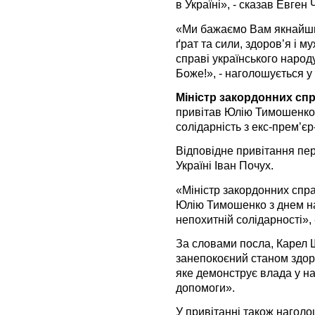
в Україні», - сказав Евген 
«Ми бажаємо Вам якнайшв
ґрат та сили, здоров’я і 
справі українського народу
Боже!», - наголошується у 
Міністр закордонних сп
привітав Юлію Тимошенко
солідарність з екс-прем’єр
Відповідне привітання пер
Україні Іван Почух.
«Міністр закордонних спра
Юлію Тимошенко з днем на
непохитній солідарності», -
За словами посла, Карел
занепокоєний станом здор
яке демонструє влада у на
допомоги».
У привітанні також наголо