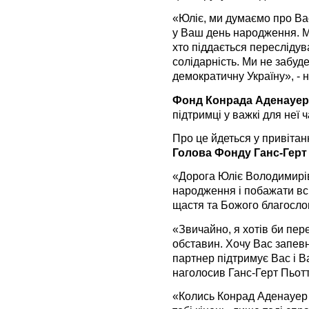
«Юліє, ми думаємо про Ва
у Ваш день народження. М
хто піддається пересліду
солідарність. Ми не забуд
демократичну Україну», -
Фонд Конрада Аденауер
підтримці у важкі для неї ч
Про це йдеться у привітан
Голова Фонду Ганс-Герт
«Дорога Юліє Володимирів
народження і побажати всь
щастя та Божого благослов
«Звичайно, я хотів би пер
обставин. Хочу Вас запев
партнер підтримує Вас і Ва
наголосив Ганс-Герт Пьотт
«Колись Конрад Аденауер 