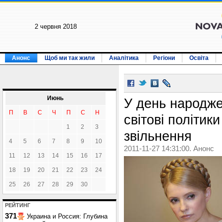
2 червня 2018
Анонс
Щоб ми так жили
Аналітика
Регіони
Освіта
Июнь
У день народж
П
В
С
Ч
П
С
Н
світові політики
1
2
3
звільнення
4
5
6
7
8
9
10
2011-11-27 14:31:00. Анонс
11
12
13
14
15
16
17
18
19
20
21
22
23
24
25
26
27
28
29
30
РЕЙТИНГ
371
Украина и Россия: Глубина