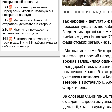
исторической пропасти
371
Россияне, привыкайте:
повернення радянськ
Перед вами Украина, которую вы
потеряли навсегда
312
Москвичка в Киеве: Я
Так народний депутат Укр
старалась держаться в стороне...
прокоментував те, що Кабі
210
Итак, что происходит в
бюджетним організаціям К
Украине на самом деле
вихідним днем із нагоди 70
168
Возжелание во благо дня:
фашистських загарбників.
Гори в аду, Путин! И забери туда за
собой свой народ
«Ми знаємо якими безкарн
знаємо, що простий народ 
воював залишилися одиниц
плацдармі) і тим, хто зали
лампочки». Краще б з вит
учасникам визволення Києв
ветеранів вистачило б. Але
О.Бригинець.
За словами О.Бригинця, та
складові - спроба актуаліз
ідеології, яка, на думку вл