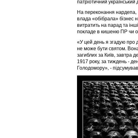
патріотичний український 
На переконання нардепа, 
влада «обібрала» бізнес н
витратить на парад та інші
покладе в кишеню ПР чи о
«У цей день я згадую про д
не може бути святом. Вона 
загиблих за Київ, завтра д
1917 року, за тиждень - де
Голодомору», - підсумува