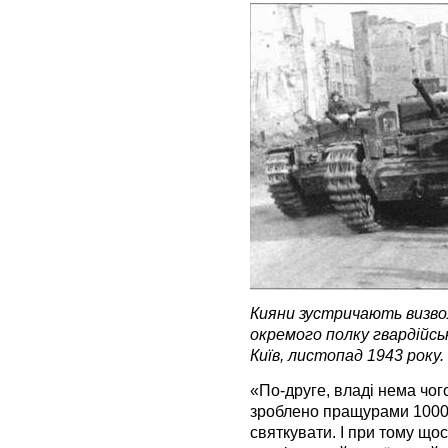
Кияни зустричають визволі
окремого полку гвардійськ
Київ, листопад 1943 року.
«По-друге, владі нема чог
зроблено пращурами 1000, 
святкувати. І при тому що