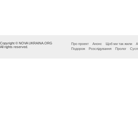
Copyright © NOVA UKRAINA.ORG
Про проект
Анонс
Щоб ми так жили
А
All rights reserved.
Подорож
Розслідування
Пролог
Сусп