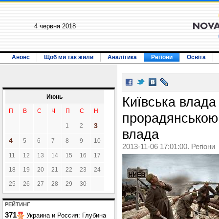
4 червня 2018
Анонс
Щоб ми так жили
Аналітика
Регіони
Освіта
Июнь
Київська влада
П
В
С
Ч
П
С
Н
прорадянською,
3
1
2
влада
4
5
6
7
8
9
10
2013-11-06 17:01:00. Регіони
11
12
13
14
15
16
17
18
19
20
21
22
23
24
25
26
27
28
29
30
РЕЙТИНГ
371
Украина и Россия: Глубина