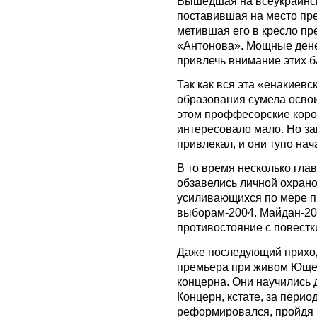
Вышедшая на всеукраинск
поставившая на место пр
метившая его в кресло пр
«Антонова». Мощные денеж
привлечь внимание этих б
Так как вся эта «енакиевс
образования сумела освои
этом проффесорские короч
интересовало мало. Но за
привлекал, и они тупо нач
В то время несколько гл
обзавелись личной охраной
усиливающихся по мере п
выборам-2004. Майдан-200
противостояние с повестк
Даже последующий приход
премьера при живом Ющен
концерна. Они научились 
Концерн, кстате, за перио
реформировался, пройдя 