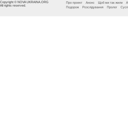
Copyright © NOVA UKRAINA.ORG
Про проект
Анонс
Щоб ми так жили
А
All rights reserved.
Подорож
Розслідування
Пролог
Сусп