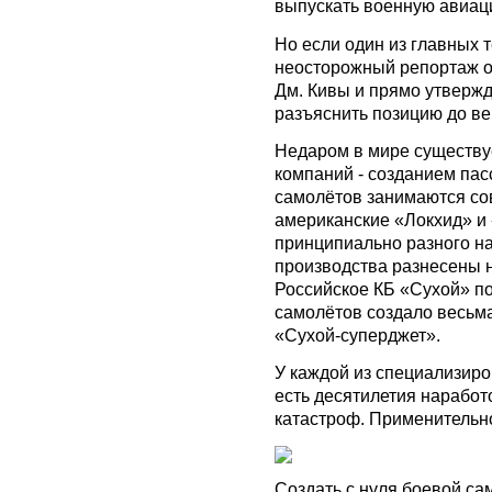
выпускать военную авиаци
Но если один из главных 
неосторожный репортаж о
Дм. Кивы и прямо утвержда
разъяснить позицию до ве
Недаром в мире существу
компаний - созданием пас
самолётов занимаются с
американские «Локхид» и
принципиально разного на
производства разнесены 
Российское КБ «Сухой» п
самолётов создало весьм
«Сухой-суперджет».
У каждой из специализир
есть десятилетия наработ
катастроф. Применительно
Создать с нуля боевой сам