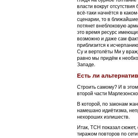
власти вокруг отсутствия
всё-таки начнётся в како
сценарии, то в ближайшие
потянет внеблоковую арми
это время ресурс имеющи
возможно и даже сам факт
приблизится к исчерпанию
Су и вертолёты Ми у вра
равно мы придём к необх
Западе.
Есть ли альтернати
Строить самому? И в этом
второй части Марлезонско
В которой, по законам жа
намешано идиётизма, неп
нехороших излишеств.
Итак, ТСН показал сюжет,
тиражом повторов по сети