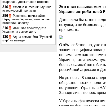
старалась держаться в стороне...
Это о так называемом «
310
Украина и Россия: Глубина
исторической пропасти
Украине истребителей F-
286
Россияне, привыкайте:
Перед вами Украина, которую вы
Даже если бы такое предл
потеряли навсегда
покупки, а не безвозмездн
210
Итак, что происходит в
принимать.
Украине на самом деле
130
Ад на земле: Это "Русский
мир" на выезде
О чём, собственно, уже о
знания специфики авиаци
пониманием как экономич
Украины, так и весьма ту
боевых самолётов в ближ
российской агрессии в До
Но до поры. В связи с п
общественности и полити
вступления Украины в НАТ
Западе лишь вопрос врем
У Украины фактически нет
глядя на бурное топтание