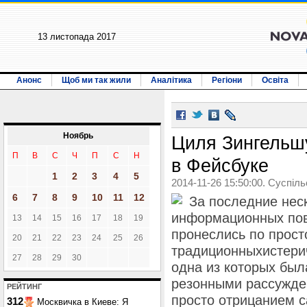
13 листопада 2017
Анонс
Щоб ми так жили
Аналітика
Регіони
Освіта
Ноябрь
Циля Зингельш
П
В
С
Ч
П
С
Н
в Фейсбуке
1
2
3
4
5
2014-11-26 15:50:00. Суспіл
6
7
8
9
10
11
12
За последние неск
информационных пов
13
14
15
16
17
18
19
пронеслись по прост
20
21
22
23
24
25
26
традиционныхистери
27
28
29
30
одна из которых был
резонными рассужде
РЕЙТИНГ
просто отрицанием с
312
Москвичка в Киеве: Я