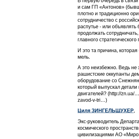
В первую очередь в связи 
и сам ГП «Антонов» (бывш
плотно и традиционно ор
сотрудничество с российс
распутье - или объявлять
продолжать сотрудничать
главного стратегического
И это та причина, котора
мель.
А это неизбежно. Ведь не 
рашистские оккупанты де
оборудование со Снежнян
который выпускал детали 
двигателей? (http://zn.ua/
zavod-v-tri…)
Циля ЗИНГЕЛЬШУХЕР
,
Экс-руководитель Департ
космического пространств
цивилизациями АО «Мирова