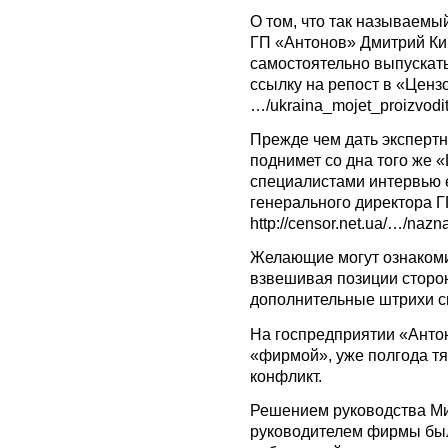
О том, что так называемы
ГП «Антонов» Дмитрий Кив
самостоятельно выпускать
ссылку на репост в «Цензор.
…/ukraina_mojet_proizvodit
Прежде чем дать экспертн
поднимет со дна того же 
специалистами интервью 
генерального директора 
http://censor.net.ua/…/naz
Желающие могут ознакоми
взвешивая позиции сторон
дополнительные штрихи с
На госпредприятии «Анто
«фирмой», уже полгода т
конфликт.
Решением руководства Ми
руководителем фирмы был