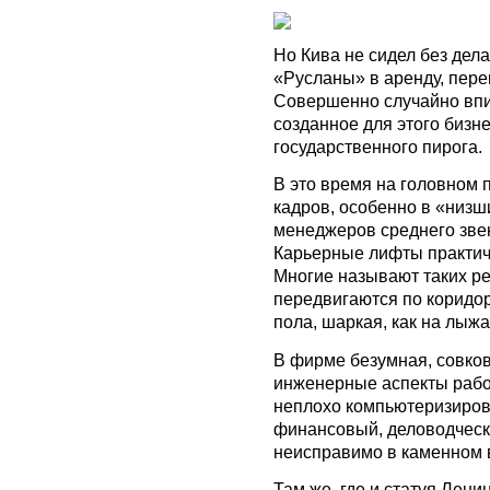
Но Кива не сидел без дел
«Русланы» в аренду, пере
Совершенно случайно впи
созданное для этого бизн
государственного пирога.
В это время на головном 
кадров, особенно в «низ
менеджеров среднего звена
Карьерные лифты практиче
Многие называют таких ре
передвигаются по коридо
пола, шаркая, как на лыжа
В фирме безумная, совков
инженерные аспекты рабо
неплохо компьютеризиров
финансовый, деловодческ
неисправимо в каменном 
Там же, где и статуя Лен