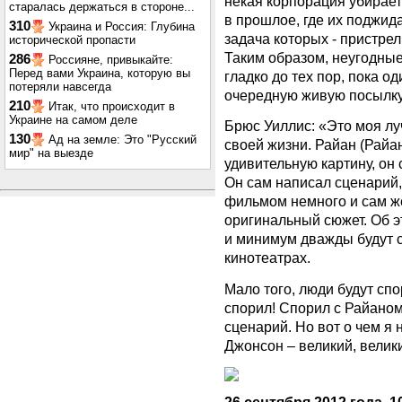
некая корпорация убирает
старалась держаться в стороне...
в прошлое, где их поджид
310
Украина и Россия: Глубина
задача которых - пристрел
исторической пропасти
Таким образом, неугодные
286
Россияне, привыкайте:
Перед вами Украина, которую вы
гладко до тех пор, пока о
потеряли навсегда
очередную живую посылку
210
Итак, что происходит в
Украине на самом деле
Брюс Уиллис: «Это моя луч
130
Ад на земле: Это "Русский
своей жизни. Райан (Райа
мир" на выезде
удивительную картину, он
Он сам написал сценарий,
фильмом немного и сам же
оригинальный сюжет. Об э
и минимум дважды будут 
кинотеатрах.
Мало того, люди будут спо
спорил! Спорил с Райаном 
сценарий. Но вот о чем я 
Джонсон – великий, велик