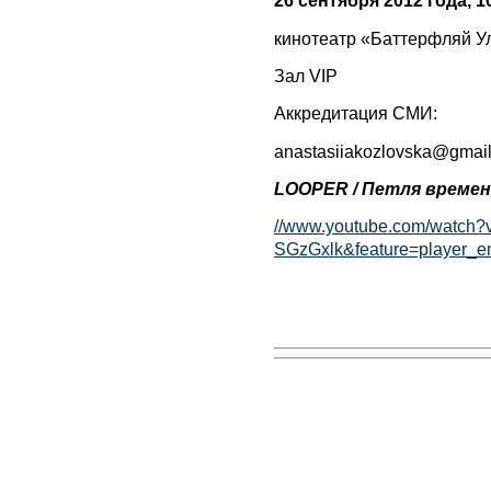
26 сентября 2012 года, 10
кинотеатр «Баттерфляй Ул
Зал VIP
Аккредитация СМИ:
anastasiiakozlovska@gmai
LOOPER / Петля времен
//www.youtube.com/watch
SGzGxlk&feature=player_