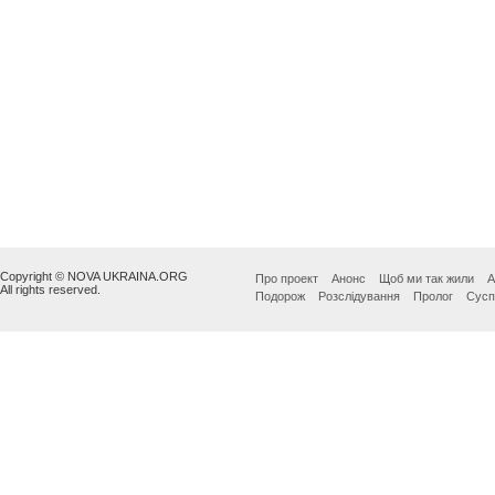
Copyright © NOVA UKRAINA.ORG
Про проект
Анонс
Щоб ми так жили
А
All rights reserved.
Подорож
Розслідування
Пролог
Сусп