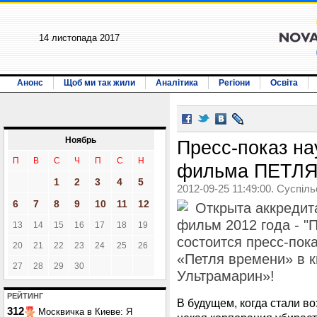
14 листопада 2017
Анонс
Щоб ми так жили
Аналітика
Регіони
Освіта
Ноябрь
Пресс-показ на
П
В
С
Ч
П
С
Н
фильма ПЕТЛ
1
2
3
4
5
2012-09-25 11:49:00. Суспіл
6
7
8
9
10
11
12
Открыта аккреди
фильм 2012 года - "
13
14
15
16
17
18
19
состоится преcc-пок
20
21
22
23
24
25
26
«Петля времени» в 
27
28
29
30
Ультрамарин»!
РЕЙТИНГ
В будущем, когда стали в
312
Москвичка в Киеве: Я