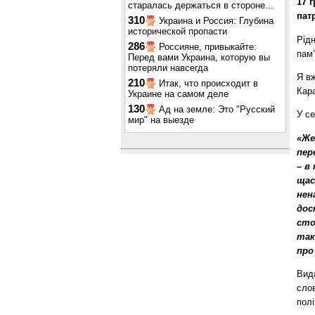
17 
старалась держаться в стороне...
пат
310
Украина и Россия: Глубина
исторической пропасти
Рід
286
Россияне, привыкайте:
пам’
Перед вами Украина, которую вы
потеряли навсегда
Я в
210
Итак, что происходит в
Кар
Украине на самом деле
130
Ад на земле: Это "Русский
У се
мир" на выезде
«Же
пер
– в
щас
нен
дос
сто
так
про
Вида
слов
полі