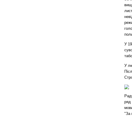
вищо
лис
неві
режи
голо
поль
У 19
сув
табо
У лю
Піс
Стр
Рад
ряд 
мови
"За 