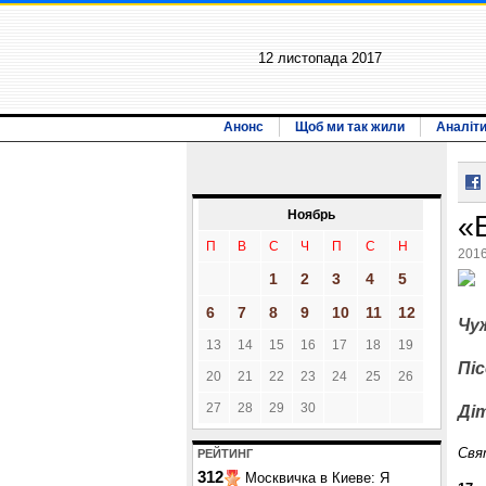
12 листопада 2017
Анонс
Щоб ми так жили
Аналіт
Ноябрь
«
П
В
С
Ч
П
С
Н
2016
1
2
3
4
5
6
7
8
9
10
11
12
Чу
13
14
15
16
17
18
19
Піс
20
21
22
23
24
25
26
27
28
29
30
Ді
Свя
РЕЙТИНГ
312
Москвичка в Киеве: Я