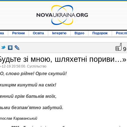
ика
Регіони
Освіта
Інтерв‘ю
Відео
Подорож
Розсл
9
Будьте зі мною, шляхетні пориви…»
-12-19 20:56:00. Суспільство
О, слово рідне! Орле скутий!
жинцям кинутий на сміх!
енний грім батьків моїх,
тьми безпам’ятно забутий.
тослав Караванський