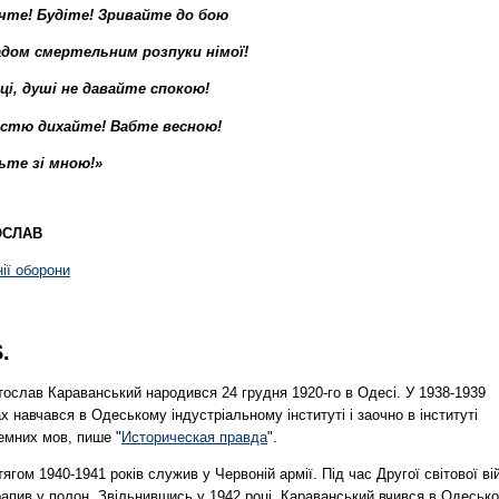
чте! Будіте! Зривайте до бою
адом смертельним розпуки німої!
ці, душі не давайте спокою!
стю дихайте! Вабте весною!
ьте зі мною!»
ОСЛАВ
нії оборони
S.
тослав Караванський народився 24 грудня 1920-го в Одесі. У 1938-1939
х навчався в Одеському індустріальному інституті і заочно в інституті
емних мов, пише "
Историческая правда
".
ягом 1940-1941 років служив у Червоній армії. Під час Другої світової ві
рапив у полон. Звільнившись у 1942 році, Караванський вчився в Одеськ