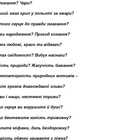
ликання? Чари?
ший змах крил у польоті за хмари?
того серця до правди змагання?
ки народження? Прокид кохання?
лка любові, краси та відваги?
лах свідомості? Вибух наснаги?
ість природи? Жагучість бажання?
неповторність природних мотивів –
кіт громів довгожданої зливи?
ви і нащо, нестямні пориви?
о серця ви ворушите й душі?
о бентежите юність тривожну?
лите міфами, даль бездорожну?
рість обачну зриваєте з ліжка?