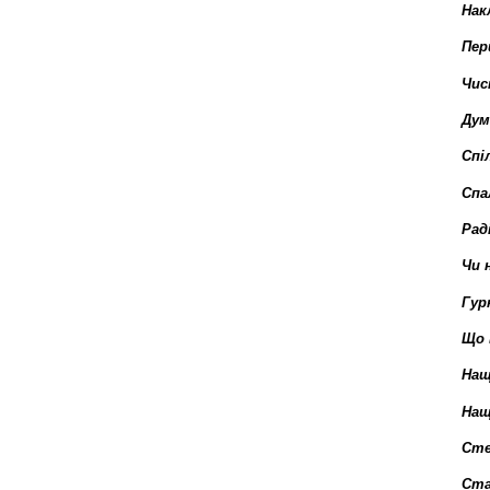
Нак
Пер
Чис
Дум
Спі
Спа
Рад
Чи 
Гур
Що 
Нащ
Нащ
Сте
Ста