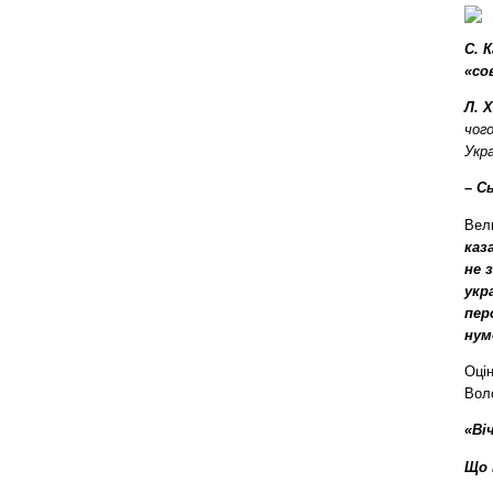
С. 
«со
Л. 
чого
Укра
– С
Вел
каз
не 
укр
пер
нум
Оцін
Вол
«Ві
Що 