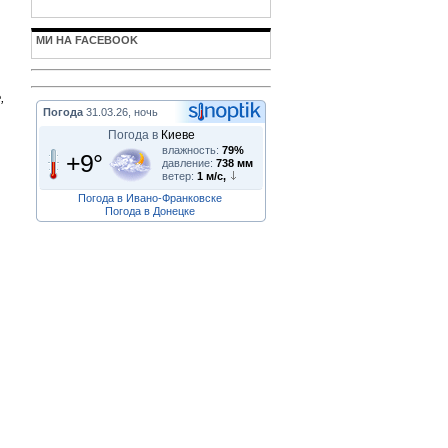
МИ НА FACEBOOK
,
Погода
31.03.26, ночь
Погода в
Киеве
влажность:
79%
+9°
давление:
738 мм
ветер:
1 м/с,
Погода в Ивано-Франковске
Погода в Донецке