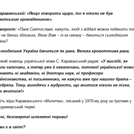
Караванський:
«Якщо говорити щиро, то я ніколи не був
вєтським громадянином».
Хворост:
«Пане Святославе, кажуть, іноді з віддалі можна побачити те
 не бачиш зблизька. Якою Вам – із-за океану – бачиться сьогоднішня
їна?
ьогоднішня Україна бачиться як рана. Велика кровоточива рана.
икий знавець української мови С. Караванський радив:
«У висліді, як
али галичани, а тепер уже й негаличани, питомої української мови
знають ні академіки, ні доктори наук, ні професори
аїнознавства, ні письменники, не кажучи вже про нашого брата –
одряпа. Тому, виходячи з мудрости, що вчитися ніколи не пізно,
о вчитися!»
іть вірш Караванського «Молитва», писаний у 1970-му році за ґратами у
одимирський тюрмі:
чні, безсмертні шляхетні пориви!
ви є в світі?