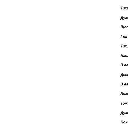
Тих
Дуж
Щеп
І н
Тих
Нащ
З в
Дес
З в
Лег
Тож
Дух
Пок