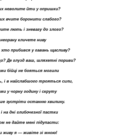
их неволите йти у опришки?
их вчите боронити слабого?
ите лють і зневагу до злого?
а неорану кличете ниву
, хто прибився у гавань щасливу?
о? Де глузд ваш, шляхетні пориви?
ами бійці не бояться могили
ь, і в найслабшого трояться сили,
ами у чорну годину і скруту
ше зустріти останню хвилину.
 і на дні глибочезної пастки
ом не дайте мені підупасти:
и живу я — живіте зі мною!