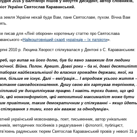
грудня 2016 у Балтіморі пішов у небуття дисидент, автор словників,
ріот України Святослав Караванський.
на земля України нехай буде Вам, пане Святославе, пухом. Вічна Вам
ять.
же писав для «Лінії оборони» коротеньку статтю про Святослава
аванського «
Найкоштовніший скарб українців – їх патріоти
».
рпні 2010 р. Люцина Хворост спілкувалася у Дентоні з С. Караванським:
реб, що випав на його долю, був би явно заважким для людини
есічної. Війна. Полон. Арешт. Довгі роки – ба ні, довгі десятиліт
 таборах найбезжальнішої до власних громадян держави, якої, на
тя, більше не існує. Далі – еміґрація… І впродовж усього життя 
астанне самовдосконалення. Душу свою він гартував терпінням, 
кіпливий ум дисциплінував працею. І навіть трохи дивно, що цей
їк, цей нонконформіст, цей непохитний максималіст може бути
им привітним, таким демократичним у спілкуванні – якщо йдет
 спілкування з тими, кого він вважає за однодумців».
тний український мовознавець, поет, письменник, автор унікальних
ників, методичних посібників з редагування і філології, публіцист,
тв’язень радянських тюрем Святослав Караванський провів у неволі 31 р