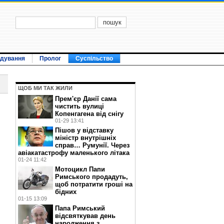
ідування
Пролог
Суспільство
ЩОБ МИ ТАК ЖИЛИ
Прем'єр Данії сама
чистить вулиці
Копенгагена від снігу
01-29 13:41
Пішов у відставку
міністр внутрішніх
справ… Румунії. Через
авіакатастрофу маленького літака
01-24 11:42
Мотоцикл Папи
Римського продадуть,
щоб потратити гроші на
бідних
01-15 13:09
Папа Римський
відсвяткував день
народження з