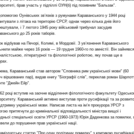
ерситеті, брав участь у підпіллі ОУН(б) під позивним "Бальзак".
опомогою Оунівських зв’язків з румунами Караванського у 1944 році
нтували з літака на територію СРСР, однак через кілька днів його
ештували, і 7 лютого 1945 року військовий трибунал засудив
ванського до 25 років таборів.
к відбував на Печорі, Колимі, в Мордовії. З ув’язнення Караванського
ьнили майже через 16 років — 19 грудня 1960-го по амністії. Він зайнявс
алістською, літературної та філологічної роботою, яку почав ще в
рах.
рема, Караванський став автором "Словника рим української мови" (60
ч віршованих пар), видав книгу "Біографії слів", переклав роман Шарлот
нте "Джейн Ейр".
62 році вступив на заочне відділення філологічного факультету Одесько
ерситету. Караванський активно виступав проти русифікації та за розвит
ідтримку української мови. Написав листа на ім’я прокурора УРСР з
гою притягнути до кримінальної відповідальності міністра вищої і
дньої спеціальної освіти УРСР (1960-1973) Юрія Даденкова за помилки, 
вели до порушення прав української нації.
аміздатську статтю "Про одну політичну помилку" з критикою русифікаці