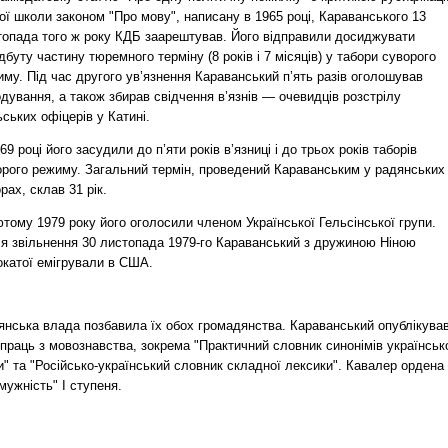
ї школи законом "Про мову", написану в 1965 році, Караванського 13
топада того ж року КДБ заарештував. Його відправили досиджувати
дбуту частину тюремного терміну (8 років і 7 місяців) у табори суворого
му. Під час другого ув’язнення Караванський п’ять разів оголошував
дування, а також збирав свідчення в’язнів — очевидців розстрілу
ських офіцерів у Катині.
69 році його засудили до п’яти років в’язниці і до трьох років таборів
орого режиму. Загальний термін, проведений Караванським у радянських
рах, склав 31 рік.
тому 1979 року його оголосили членом Української Гельсінської групи.
ля звільнення 30 листопада 1979-го Караванський з дружиною Ніною
окатої емігрували в США.
янська влада позбавила їх обох громадянства. Караванський опублікува
праць з мовознавства, зокрема "Практичний словник синонімів українськ
" та "Російсько-український словник складної лексики". Кавалер ордена
мужність" I ступеня.