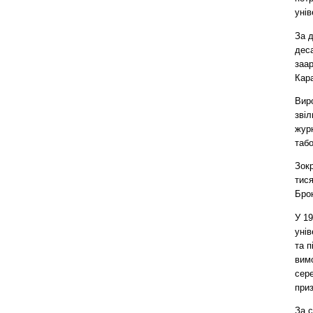
унів
За д
деса
заар
Кара
Виро
звіл
журн
табо
Зок
тися
Бро
У 19
унів
та п
вимо
сере
приз
За с