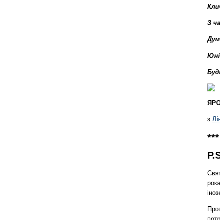
Кли
З ч
Дум
Юні
Буд
ЯР
з
Лі
***
P.
Свя
рока
іноз
Прот
пот