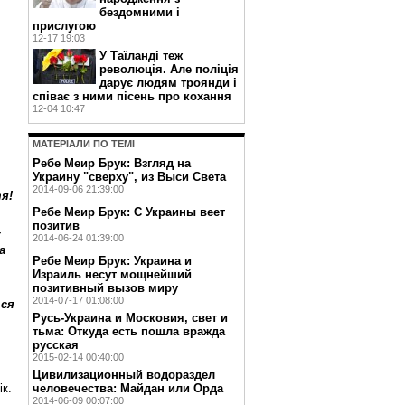
бездомними і
прислугою
12-17 19:03
У Таїланді теж
революція. Але поліція
дарує людям троянди і
співає з ними пісень про кохання
12-04 10:47
МАТЕРIАЛИ ПО ТЕМI
Ребе Меир Брук: Взгляд на
Украину "сверху", из Выси Света
2014-09-06 21:39:00
тя!
Ребе Меир Брук: С Украины веет
позитив
–
2014-06-24 01:39:00
а
Ребе Меир Брук: Украина и
Израиль несут мощнейший
позитивный вызов миру
2014-07-17 01:08:00
ься
Русь-Украина и Московия, свет и
тьма: Откуда есть пошла вражда
русская
2015-02-14 00:40:00
Цивилизационный водораздел
ік.
человечества: Майдан или Орда
2014-06-09 00:07:00