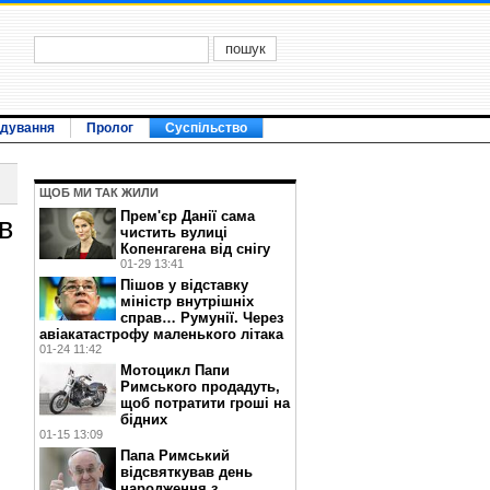
ідування
Пролог
Суспільство
ЩОБ МИ ТАК ЖИЛИ
Прем'єр Данії сама
в
чистить вулиці
Копенгагена від снігу
01-29 13:41
Пішов у відставку
міністр внутрішніх
справ… Румунії. Через
авіакатастрофу маленького літака
01-24 11:42
Мотоцикл Папи
Римського продадуть,
щоб потратити гроші на
бідних
01-15 13:09
Папа Римський
відсвяткував день
народження з