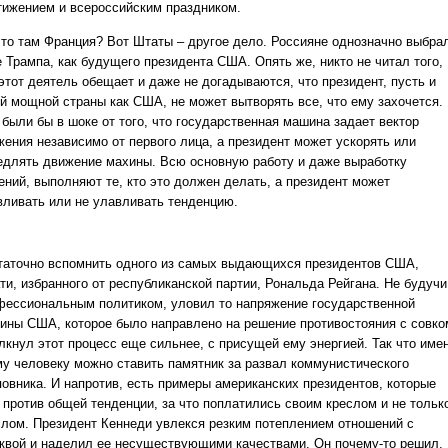
тижением и всероссийским праздником.
что там Франция? Вот Штаты – другое дело. Россияне однозначно выбра
е Трампа, как будущего президента США. Опять же, никто не читал того,
 этот деятель обещает и даже не догадываются, что президент, пусть и
ой мощной страны как США, не может вытворять все, что ему захочется.
 были бы в шоке от того, что государственная машина задает вектор
жения независимо от первого лица, а президент может ускорять или
едлять движение махины. Всю основную работу и даже выработку
ений, выполняют те, кто это должен делать, а президент может
вливать или не улавливать тенденцию.
таточно вспомнить одного из самых выдающихся президентов США,
ти, избранного от республиканской партии, Рональда Рейгана. Не будучи
фессиональным политиком, уловил то напряжение государственной
ины США, которое было направлено на решение противостояния с совко
олкнул этот процесс еще сильнее, с присущей ему энергией. Так что име
му человеку можно ставить памятник за развал коммунистического
повника. И напротив, есть примеры американских президентов, которые
 против общей тенденции, за что поплатились своим креслом и не тольк
слом. Президент Кеннеди увлекся резким потеплением отношений с
квой и наделил ее несуществующими качествами. Он почему-то решил,