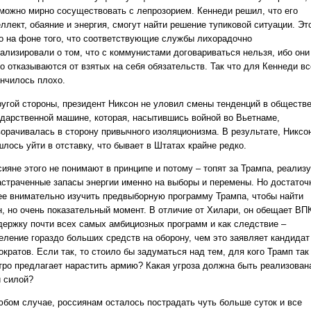
 можно мирно сосуществовать с лепрозорием. Кеннеди решил, что его
ллект, обаяние и энергия, смогут найти решение тупиковой ситуации. Эт
о на фоне того, что соответствующие службы лихорадочно
нализировали о том, что с коммунистами договариваться нельзя, ибо они
о отказываются от взятых на себя обязательств. Так что для Кеннеди вс
ончилось плохо.
ругой стороны, президент Никсон не уловил смены тенденций в обществе
ударственной машине, которая, насытившись войной во Вьетнаме,
ворачивалась в сторону привычного изоляционизма. В результате, Никсо
лось уйти в отставку, что бывает в Штатах крайне редко.
ияне этого не понимают в принципе и потому – топят за Трампа, реализ
астраченные запасы энергии именно на выборы и перемены. Но достаточ
ее внимательно изучить предвыборную программу Трампа, чтобы найти
н, но очень показательный момент. В отличие от Хилари, он обещает ВП
держку почти всех самых амбициозных программ и как следствие –
еление гораздо больших средств на оборону, чем это заявляет кандидат
кратов. Если так, то стоило бы задуматься над тем, для кого Трамп так
тро предлагает нарастить армию? Какая угроза должна быть реализован
й силой?
юбом случае, россиянам осталось пострадать чуть больше суток и все