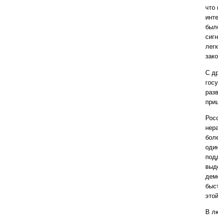
что
инте
был
сиг
легк
зак
С д
гос
раз
приш
Росс
нер
бол
оди
под
выд
демо
быс
это
В л