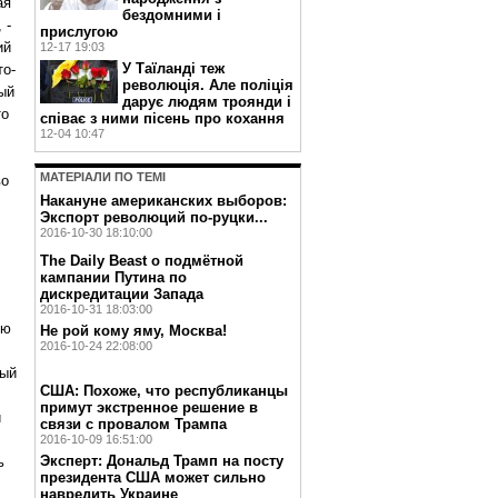
ая
бездомними і
 -
прислугою
ий
12-17 19:03
У Таїланді теж
то-
революція. Але поліція
ый
дарує людям троянди і
то
співає з ними пісень про кохання
12-04 10:47
МАТЕРIАЛИ ПО ТЕМI
во
Накануне американских выборов:
Экспорт революций по-руцки...
2016-10-30 18:10:00
The Daily Beast о подмётной
кампании Путина по
дискредитации Запада
2016-10-31 18:03:00
ию
Не рой кому яму, Москва!
2016-10-24 22:08:00
ный
США: Похоже, что республиканцы
примут экстренное решение в
и
связи с провалом Трампа
2016-10-09 16:51:00
Эксперт: Дональд Трамп на посту
ь
президента США может сильно
навредить Украине