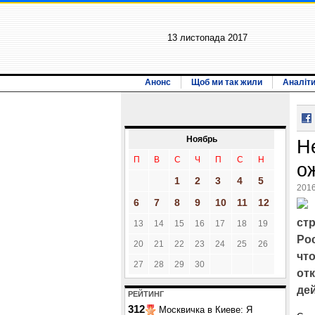
13 листопада 2017
Анонс
Щоб ми так жили
Аналіт
Ноябрь
Н
П
В
С
Ч
П
С
Н
о
1
2
3
4
5
2016
6
7
8
9
10
11
12
ст
13
14
15
16
17
18
19
Ро
20
21
22
23
24
25
26
что
27
28
29
30
отк
де
РЕЙТИНГ
312
Москвичка в Киеве: Я