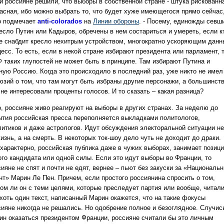
и россияне решили, что выборы в собственной стране - штука рискованн
пасная, ибо можно выбрать то, что будет хуже имеющегося прямо сейчас,
о подмечает
anti-colorados
на
Линии обороны
. - Посему, единожды севш
ресло Путин или Кадыров, обречены в нем состариться и умереть, если к
не снабдит кресло нехитрым устройством, многократно ускоряющим данн
есс. То есть, если в некой стране избирают президента или парламент, 
Ф таких глупостей не может быть в принципе. Там избирают Путина и
ную Россию. Когда это происходило в последний раз, уже никто не имел
юзий о том, что там могут быть избраны другие персонажи, а большинст
не интересовали проценты голосов. И то сказать – какая разница?
о, россияне живо реагируют на выборы в других странах. За неделю до
ытия российская пресса переполняется выкладками политологов,
литиков и даже астрологов. Идут обсуждения электоральной ситуации не
изнь, а на смерть. В некоторых ток-шоу дело чуть не доходит до драки.
 характерно, российская публика даже в чужих выборах, занимает позиц
ого кандидата или одной силы. Если это идут выборы во Франции, то
ияне не спят и почти не едят, вернее – пьют без закуски за «Националь
нт» Марин Ле Пен. Причем, если простого россиянина спросить о том,
ком ли он с теми целями, которые преследует партия или вообще, читал
 хоть один текст, написанный Марин окажется, что на такие фокусы
сияне никогда не решались. Но одобрение полное и безоглядное. Случис
ин оказаться президентом Франции, россияне считали бы это личным