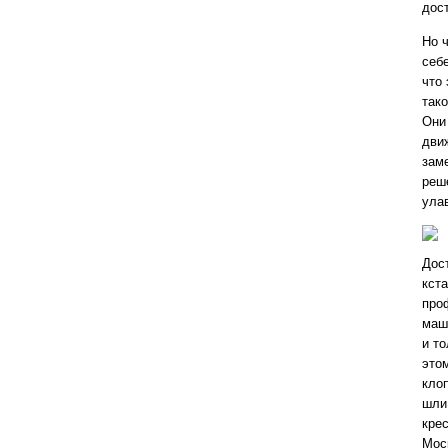
дос
Но 
себ
что
так
Они
дви
зам
реш
ула
Дос
кста
про
маш
и т
это
кло
шли
кре
Мос