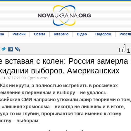
ика
Регіони
Освіта
Інтерв‘ю
Відео
Подорож
Розсл
1
е вставая с колен: Россия замерла 
жидании выборов. Американских
-11-07 17:21:00. Суспільство
Как ни крути, а полностью истребить в россиянах
ремление к переменам и выбору – не удалось.
ссийские СМИ напрасно утюжили эфир теориями о том,
 «лишняя хромосома – никогда не лишняя» и в итоге,
уда-то из глубин, прорывается тяга именно к этому
йству – выборам.