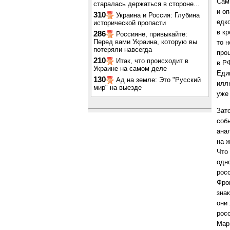
Сам
старалась держаться в стороне...
и о
310
Украина и Россия: Глубина
едк
исторической пропасти
в к
286
Россияне, привыкайте:
Перед вами Украина, которую вы
то 
потеряли навсегда
проц
210
Итак, что происходит в
в Р
Украине на самом деле
Еди
130
Ад на земле: Это "Русский
илл
мир" на выезде
уже 
Зат
соб
ана
на ж
Что
одн
росс
Фро
зна
они
рос
Мар