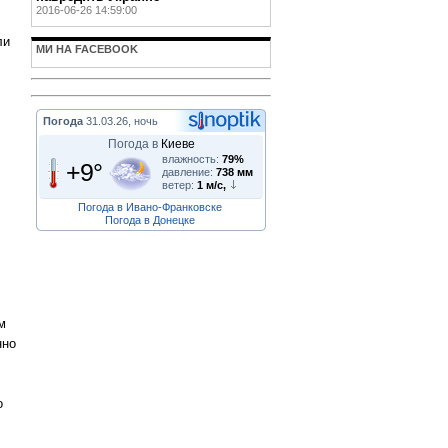
2016-06-26 14:59:00
ли
МИ НА FACEBOOK
Погода
31.03.26, ночь
Погода в
Киеве
влажность:
79%
+9°
давление:
738 мм
ветер:
1 м/с,
Погода в Ивано-Франковске
Погода в Донецке
м
нно
о