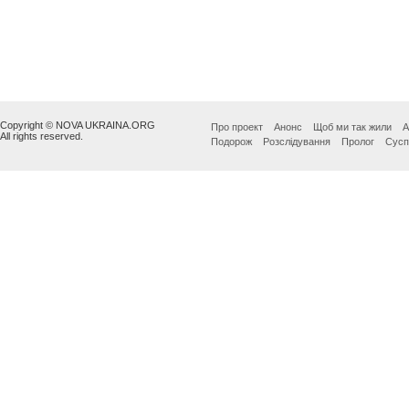
Copyright © NOVA UKRAINA.ORG
Про проект
Анонс
Щоб ми так жили
А
All rights reserved.
Подорож
Розслідування
Пролог
Сусп