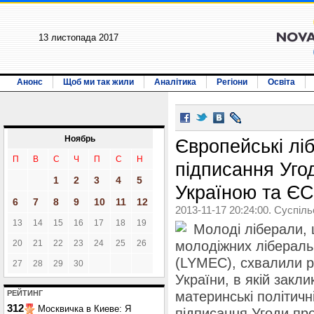
13 листопада 2017
Анонс
Щоб ми так жили
Аналітика
Регіони
Освіта
Ноябрь
Європейські лі
П
В
С
Ч
П
С
Н
підписання Уго
1
2
3
4
5
Україною та ЄС
6
7
8
9
10
11
12
2013-11-17 20:24:00. Суспіл
13
14
15
16
17
18
19
Молоді ліберали,
20
21
22
23
24
25
26
молодіжних лібераль
(LYMEC), схвалили р
27
28
29
30
України, в якій закли
РЕЙТИНГ
материнські політичн
312
Москвичка в Киеве: Я
підписання Угоди про