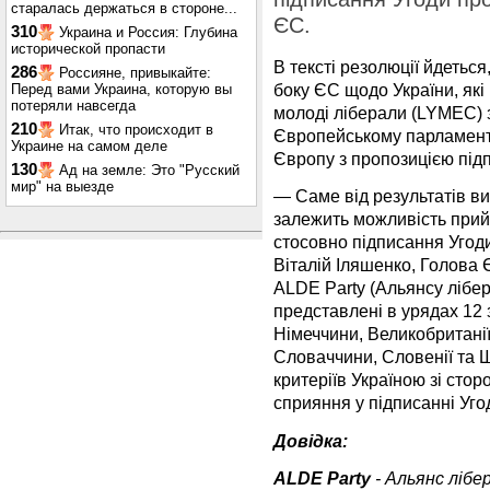
старалась держаться в стороне...
ЄС.
310
Украина и Россия: Глубина
исторической пропасти
В тексті резолюції йдеться
286
Россияне, привыкайте:
боку ЄС щодо України, які
Перед вами Украина, которую вы
потеряли навсегда
молоді ліберали (LYMEC) 
210
Итак, что происходит в
Європейському парламенті 
Украине на самом деле
Європу з пропозицією підп
130
Ад на земле: Это "Русский
мир" на выезде
— Саме від результатів в
залежить можливість при
стосовно підписання Угоди
Віталій Іляшенко, Голова 
ALDE Party (Альянсу лібер
представлені в урядах 12 з
Німеччини, Великобританії, 
Словаччини, Словенії та Ш
критеріїв Україною зі сто
сприяння у підписанні Уго
Довідка:
ALDE Party
- Альянс лібе