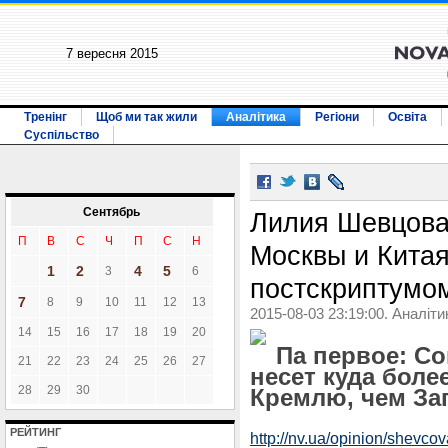
7 вересня 2015
Тренінг
Щоб ми так жили
Аналітика
Регіони
Освіта
Суспільство
Сентябрь
Лилия Шевцова
П
В
С
Ч
П
С
Н
Москвы и Китая
1
2
4
5
3
6
постскриптумо
7
8
9
10
11
12
13
2015-08-03 23:19:00. Аналіти
14
15
16
17
18
19
20
Па первое: Со
21
22
23
24
25
26
27
несет куда боле
28
29
30
Кремлю, чем Зап
РЕЙТИНГ
http://nv.ua/opinion/shevco