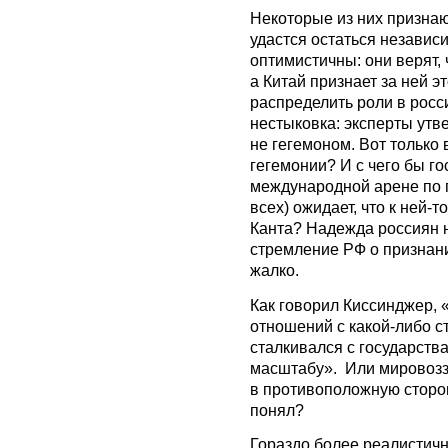
Некоторые из них признаю
удастся остаться независ
оптимистичны: они верят,
а Китай признает за ней эт
распределить роли в росс
нестыковка: эксперты утве
не гегемоном. Вот только
гегемонии? И с чего бы го
международной арене по 
всех) ожидает, что к ней-т
Канта? Надежда россиян н
стремление РФ о признан
жалко.
Как говорил Киссинджер, 
отношений с какой-либо ст
сталкивался с государств
масштабу». Или мировозз
в противоположную сторону
понял?
Гораздо более реалистичн