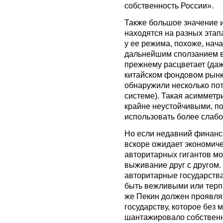
собственность России».
Также большое значение им
находятся на разных этап
у ее режима, похоже, нач
дальнейшим сползанием в 
прежнему расцветает (даж
китайском фондовом рынк
обнаружили несколько по
системе). Такая асимметр
крайне неустойчивыми, п
использовать более слабо
Но если недавний финансо
вскоре ожидает экономиче
авторитарных гигантов мо
выживание друг с другом. 
авторитарные государства
быть вежливыми или терп
же Пекин должен проявля
государству, которое без
шантажировало собственн