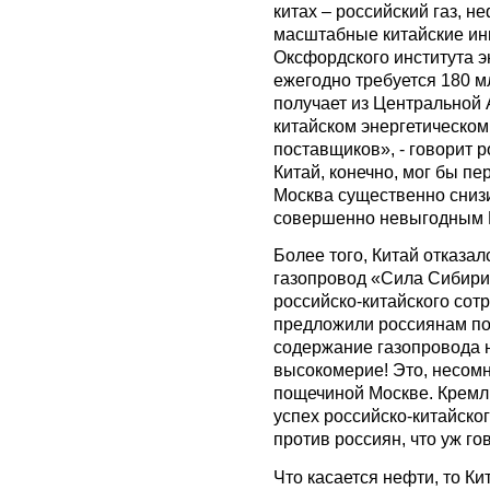
китах – российский газ, н
масштабные китайские ин
Оксфордского института э
ежегодно требуется 180 м
получает из Центральной 
китайском энергетическом
поставщиков», - говорит 
Китай, конечно, мог бы пе
Москва существенно снизи
совершенно невыгодным 
Более того, Китай отказа
газопровод «Сила Сибири
российско-китайского сот
предложили россиянам пок
содержание газопровода н
высокомерие! Это, несом
пощечиной Москве. Кремль
успех российско-китайско
против россиян, что уж г
Что касается нефти, то К