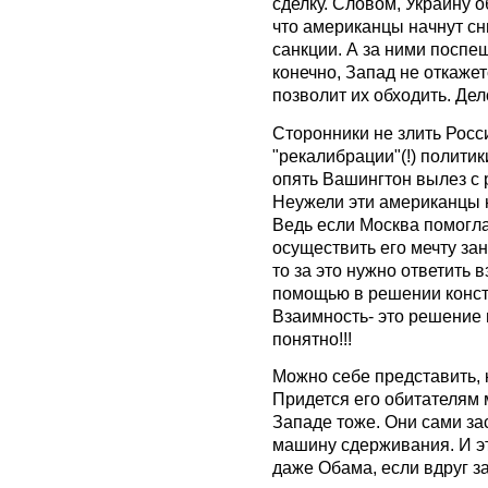
сделку. Словом, Украину 
что американцы начнут сн
санкции. А за ними поспеш
конечно, Запад не откажет
позволит их обходить. Дел
Сторонники не злить Росс
"рекалибрации"(!) полити
опять Вашингтон вылез с 
Неужели эти американцы н
Ведь если Москва помогл
осуществить его мечту зан
то за это нужно ответить 
помощью в решении конст
Взаимность- это решение 
понятно!!!
Можно себе представить, 
Придется его обитателям 
Западе тоже. Они сами за
машину сдерживания. И э
даже Обама, если вдруг за