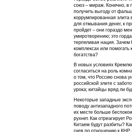
союз – мираж. Конечно, в
получить выгоду от фаль
коррумпированная элита 
для отмывания денег, к пр
пройдет – они гораздо мен
умиротворению; это горда
терпеливая нация. Зачем 
комплексах или помогать 
богатства?
В новых условиях Кремлю 
согласиться на роль комн
о том, что Россию снова 
российской элите с забот
урока; китайцы вряд ли бу
Некоторые западные эксп
поводу антизападного пот
их месте больше беспокоил
рухнет. Как отреагирует Ро
Китаем будут разбиты? Ка
гнев по отношению к КНР,