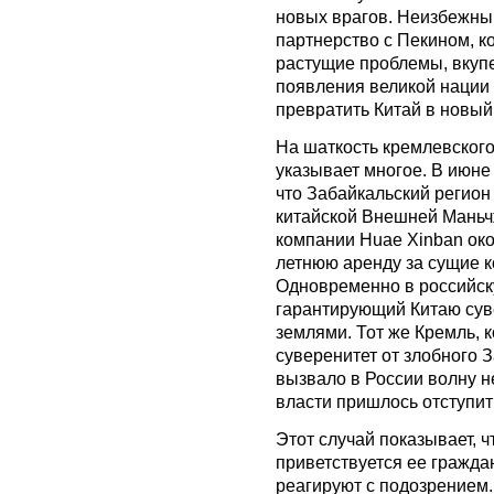
новых врагов. Неизбежны
партнерство с Пекином, к
растущие проблемы, вкуп
появления великой нации у
превратить Китай в новый
На шаткость кремлевского
указывает многое. В июне
что Забайкальский регион
китайской Внешней Маньч
компании Huae Xinban око
летнюю аренду за сущие к
Одновременно в российск
гарантирующий Китаю сув
землями. Тот же Кремль, 
суверенитет от злобного З
вызвало в России волну н
власти пришлось отступит
Этот случай показывает, 
приветствуется ее гражда
реагируют с подозрением.