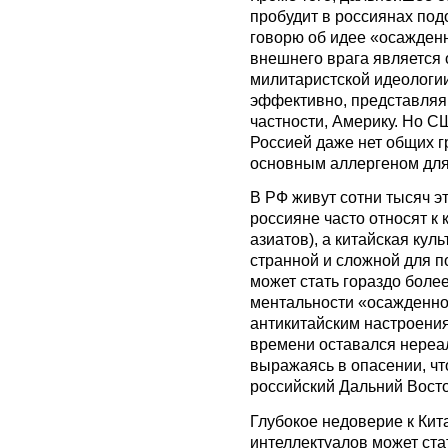
пробудит в россиянах под
говорю об идее «осажденн
внешнего врага является
милитаристской идеологии
эффективно, представляя
частности, Америку. Но СШ
Россией даже нет общих г
основным аллергеном для
В РФ живут сотни тысяч эт
россияне часто относят к
азиатов), а китайская ку
странной и сложной для п
может стать гораздо бол
ментальности «осажденной
антикитайским настроения
времени оставался нереа
выражаясь в опасении, чт
российский Дальний Восто
Глубокое недоверие к Кит
интеллектуалов может ста