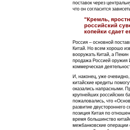
поставок через центральну
что он согласится зависет
"Кремль, ярос
российский суве
копейки сдает е
Россия – основной постав
Китай. Но всем хорошо из
вооружать Китай, а Пекин 
продажа Россией оружия И
коммерческая деятельност
И, наконец, уже очевидно,
китайские кредиты помогу
оказались напрасными. Пр
крупнейших российских ба
пожаловались, что «Осно
развитие двустороннего с
позиция Китая по отношен
время большинство китайс
межбанковские операции с