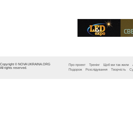
Copyright © NOVA UKRAINA.ORG
Про проект
Тренінг
Щоб ми так жили
All rights reserved.
Подорож
Розслідування
Творчість
Су