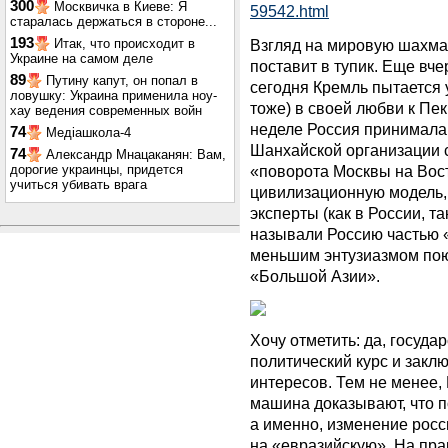
300
Москвичка в Киеве: Я
59542.html
старалась держаться в стороне...
193
Итак, что происходит в
Взгляд на мировую шахмат
Украине на самом деле
поставит в тупик. Еще вч
89
Путину капут, он попал в
сегодня Кремль пытается у
ловушку: Украина применила ноу-
тоже) в своей любви к Пе
хау ведения современных войн
неделе Россия принимала
74
Медіашкола-4
Шанхайской организации 
74
Александр Мнацаканян: Вам,
дорогие украинцы, придется
«поворота Москвы на Вост
учиться убивать врага
цивилизационную модель,
эксперты (как в России, т
называли Россию частью 
меньшим энтузиазмом пою
«Большой Азии».
Хочу отметить: да, госуд
политический курс и закл
интересов. Тем не менее,
машина доказывают, что п
а именно, изменение рос
на «евразийскую». На пра