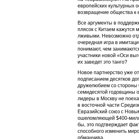
европейских культурных о
возвращение общества к 
Все аргументы в поддержк
плясок с Китаем кажутся 
лживыми. Невозможно отд
очередная игра в имитаци
понимают, чем занимаются
участники новой «Оси выг
их заведет это танго?
Новое партнерство уже от
подписанием десятков до
дружелюбием со стороны 
семидесятой годовщины о
лидеры в Москву не поех
в восточной части Среди
Евразийский союз с Новы
ошеломляющей $400-милли
бы, это подтверждает фак
способного изменить мир
обманчива.