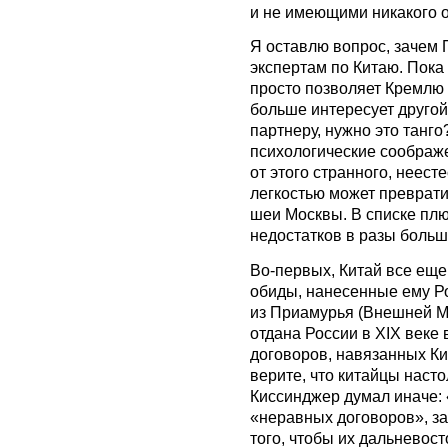
и не имеющими никакого 
Я оставлю вопрос, зачем П
экспертам по Китаю. Пока 
просто позволяет Кремлю 
больше интересует другой
партнеру, нужно это танго
психологические соображ
от этого странного, неест
легкостью может преврати
шеи Москвы. В списке плю
недостатков в разы больш
Во-первых, Китай все еще
обиды, нанесенные ему Р
из Приамурья (Внешней Ма
отдана России в ХІХ веке 
договоров, навязанных К
верите, что китайцы нас
Киссинджер думал иначе:
«неравных договоров», за
того, чтобы их дальневос