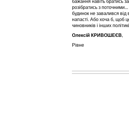
бажання навіть братись за
розібратись з поточними...
будинок не завалився від 
напасті. Або хоча б, щоб ц
чиновників і інших політикі
Олексій КРИВОШЕЄВ
,
Рівне