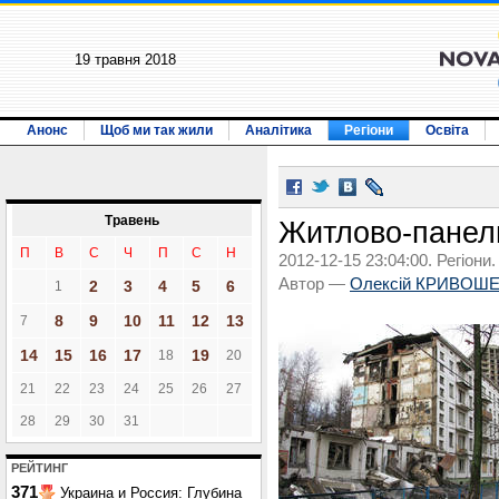
19 травня 2018
Анонс
Щоб ми так жили
Аналітика
Регіони
Освіта
Травень
Житлово-панел
П
В
С
Ч
П
С
Н
2012-12-15 23:04:00. Регіони.
Автор —
Олексій КРИВОШ
2
3
4
5
6
1
8
9
10
11
12
13
7
14
15
16
17
19
18
20
21
22
23
24
25
26
27
28
29
30
31
РЕЙТИНГ
371
Украина и Россия: Глубина