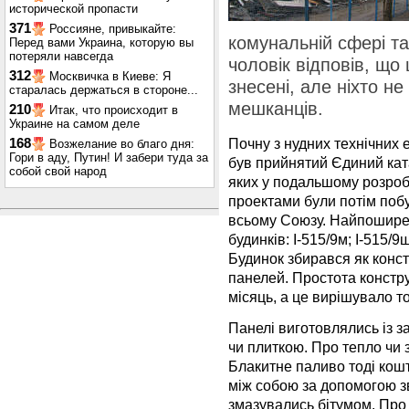
исторической пропасти
371
Россияне, привыкайте:
комунальній сфері та
Перед вами Украина, которую вы
потеряли навсегда
чоловік відповів, що
312
Москвичка в Киеве: Я
знесені, але ніхто не
старалась держаться в стороне...
мешканців.
210
Итак, что происходит в
Украине на самом деле
Почну з нудних технічних 
168
Возжелание во благо дня:
Гори в аду, Путин! И забери туда за
був прийнятий Єдиний ката
собой свой народ
яких у подальшому розроб
проектами були потім побу
всьому Союзу. Найпоширен
будинків: I-515/9м; I-515/9ш; 
Будинок збирався як конс
панелей. Простота констру
місяць, а це вирішувало т
Панелі виготовлялись із з
чи плиткою. Про тепло чи з
Блакитне паливо тоді кош
між собою за допомогою зв
змазувались бітумом. Про я