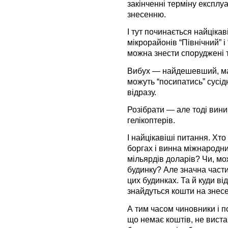
закінченні терміну експлуа
знесенню.
І тут починається найціка
мікрорайонів “Північний” 
можна знести споруджені 
Вибух — найдешевший, мабу
можуть “посипатись” сусід
відразу.
Розібрати — але тоді вини
гелікоптерів.
І найцікавіші питання. Хт
боргах і винна міжнародн
мільярдів доларів? Чи, мо
будинку? Але значна части
цих будинках. Та й куди в
знайдуться кошти на знес
А тим часом чиновники і п
що немає коштів, не виста