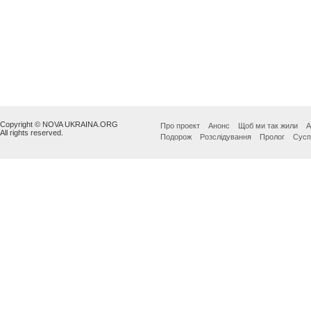
Copyright © NOVA UKRAINA.ORG
Про проект
Анонс
Щоб ми так жили
А
All rights reserved.
Подорож
Розслідування
Пролог
Сусп