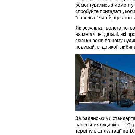
ремонтувались з моменту б
спробуйте пригадати, кол
“панельці” чи тій, що стоїть
Як результат, волога потр
на металічні деталі, які п
скільки років вашому буди
подумайте, до якої глибин
За радянськими стандартам
панельних будинків — 25 
терміну експлуатації на 10