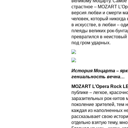
великому Моцарту. Самое
страстное – MOZART L’Op
версия любви и смерти ма
человек, который никогда 
в искусстве, в любви – од
плеяды великих рок-бунтар
превратился в неистовый р
под гром ударных.
История Моцарта – ярк
гениальность вечна…
MOZART L’Opera Rock 
публике – легкое, красоч
заразительных рок-хитов
поколение зрителей, тем н
каждая из наполненных н
рассказывает свою истор
отдельно взятую тему, мно