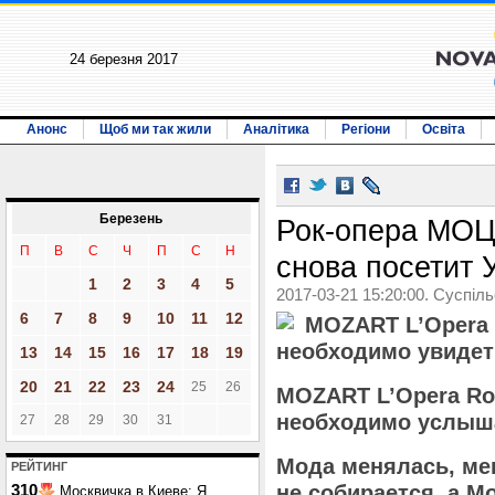
24 березня 2017
Анонс
Щоб ми так жили
Аналітика
Регіони
Освіта
Березень
Рок-опера МО
П
В
С
Ч
П
С
Н
снова посетит 
1
2
3
4
5
2017-03-21 15:20:00. Суспіл
6
7
8
9
10
11
12
MOZART L’Opera R
необходимо увидет
13
14
15
16
17
18
19
20
21
22
23
24
25
26
MOZART L’Opera Roc
необходимо услыша
27
28
29
30
31
Мода менялась, ме
РЕЙТИНГ
не собирается, а М
310
Москвичка в Киеве: Я