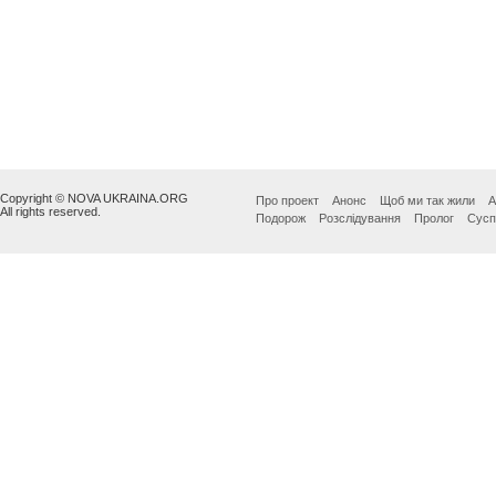
Copyright © NOVA UKRAINA.ORG
Про проект
Анонс
Щоб ми так жили
А
All rights reserved.
Подорож
Розслідування
Пролог
Сусп