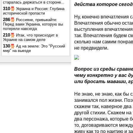
старалась держаться в стороне...
действа которое сегод
310
Украина и Россия: Глубина
исторической пропасти
Ну, конечно впечатления 
286
Россияне, привыкайте:
Впечатления обычно остаю
Перед вами Украина, которую вы
потеряли навсегда
выступления впечатления
210
так. Впечатления будем см
Итак, что происходит в
Украине на самом деле
сколько нам самим понрав
130
Ад на земле: Это "Русский
не предвидели.
мир" на выезде
Вопрос из среды сравн
чему конкретно у вас 
или бросать маваши, г
Не знаю, не знаю, как бы 
занимался пол жизни. Поэ
скажем так, наверное два 
другой стихии. Скажем на
два персонажа, которые б
то, договариваются между 
живу как то по наитию и з