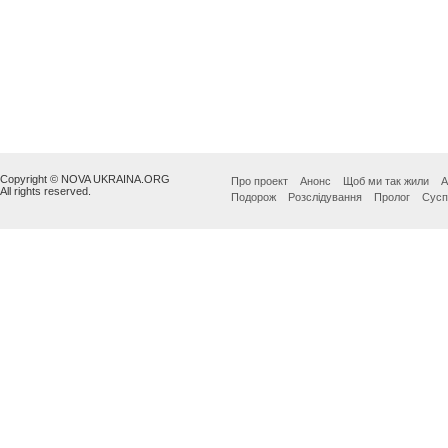
Copyright © NOVA UKRAINA.ORG
Про проект
Анонс
Щоб ми так жили
А
All rights reserved.
Подорож
Розслідування
Пролог
Сусп