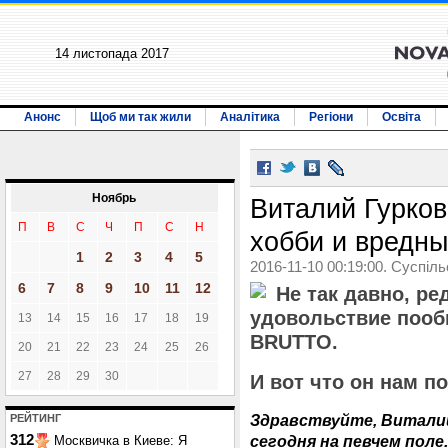
14 листопада 2017
Анонс
Щоб ми так жили
Аналітика
Регіони
Освіта
Ноябрь
Виталий Гурков
П
В
С
Ч
П
С
Н
хобби и вредн
1
2
3
4
5
2016-11-10 00:19:00. Суспіл
6
7
8
9
10
11
12
Не так давно, ре
удовольствие пооб
13
14
15
16
17
18
19
BRUTTO.
20
21
22
23
24
25
26
27
28
29
30
И вот что он нам п
Здравствуйте, Виталий
РЕЙТИНГ
312
сегодня на певчем пол
Москвичка в Киеве: Я