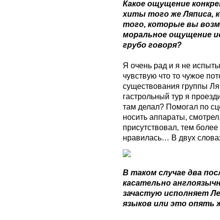
Какое ощущение конкре
хиты того же Ляписа,
того, которые вы возм
моральное ощущение ис
грубо говоря?
Я очень рад и я не испыт
чувствую что то чужое по
существования группы Ляп
гастрольный тур я проезди
там делал? Помогал по сц
носить аппараты, смотрел,
присутствовал, тем более 
нравилась… В двух словах
В таком случае два по
касательно англоязычн
зачастую исполняет Леф
языков или это опять 