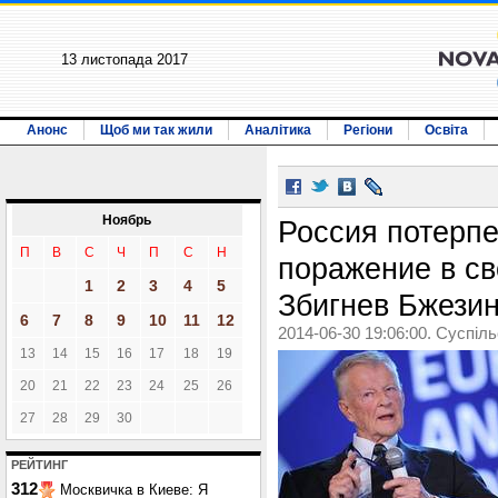
13 листопада 2017
Анонс
Щоб ми так жили
Аналітика
Регіони
Освіта
Ноябрь
Россия потерп
П
В
С
Ч
П
С
Н
поражение в св
1
2
3
4
5
Збигнев Бжези
6
7
8
9
10
11
12
2014-06-30 19:06:00. Суспіл
13
14
15
16
17
18
19
20
21
22
23
24
25
26
27
28
29
30
РЕЙТИНГ
312
Москвичка в Киеве: Я