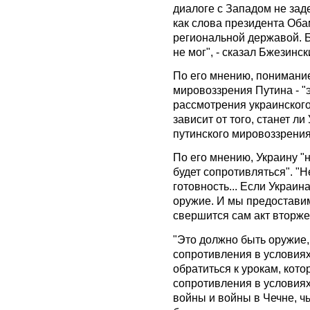
диалоге с Западом не зад
как слова президента Оба
региональной державой. Б
не мог", - сказал Бжезинск
По его мнению, понимани
мировоззрения Путина - "
рассмотрения украинского 
зависит от того, станет л
путинского мировоззрения
По его мнению, Украину "
будет сопротивляться". "Н
готовность... Если Украин
оружие. И мы предоставим
свершится сам акт вторжен
"Это должно быть оружие
сопротивления в условиях
обратиться к урокам, кот
сопротивления в условия
войны и войны в Чечне, ч