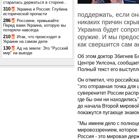
старалась держаться в стороне...
310
Украина и Россия: Глубина
поддержать, если он
исторической пропасти
286
Россияне, привыкайте:
никаких причин скрыв
Перед вами Украина, которую вы
Украина будет сопро
потеряли навсегда
оружие. И мы предос
210
Итак, что происходит в
Украине на самом деле
как свершится сам ак
130
Ад на земле: Это "Русский
мир" на выезде
Об этом доктор Збигнев Б
Центре Уилсона, сообщае
Полный текст его выступ
Он отметил, что российск
"это отправная точка для 
суверенитет России распр
где бы они ни находились"
до начала Второй мировой
покажутся пугающе знаком
"Мы имеем дело с полноц
мировоззрением, которое 
Россия - это мировая дер