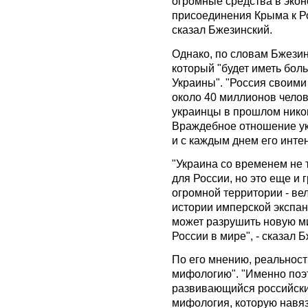
огромные средства в эко
присоединения Крыма к Ро
сказал Бжезинский.
Однако, по словам Бжезин
который "будет иметь бол
Украины". "Россия своими
около 40 миллионов челове
украинцы в прошлом никог
Враждебное отношение укр
и с каждым днем его интен
"Украина со временем не 
для России, но это еще и 
огромной территории - ве
истории имперской экспан
может разрушить новую м
России в мире", - сказал 
По его мнению, реальност
мифологию". "Именно поэт
развивающийся российский
мифология, которую навя