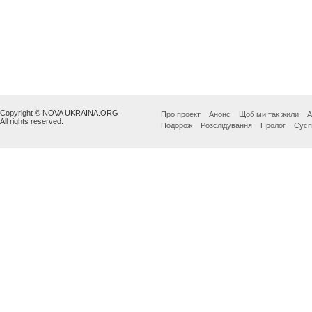
Copyright © NOVA UKRAINA.ORG
Про проект
Анонс
Щоб ми так жили
А
All rights reserved.
Подорож
Розслідування
Пролог
Сусп