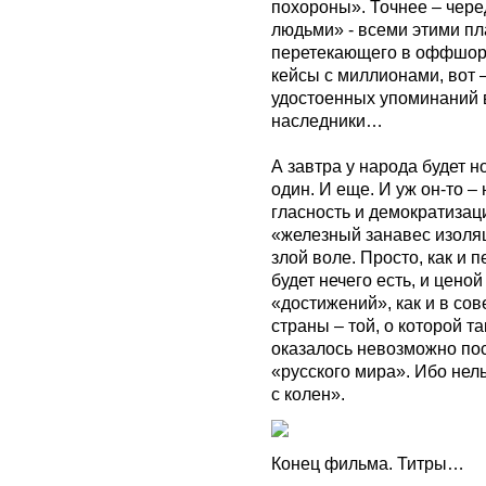
похороны». Точнее – чер
людьми» - всеми этими п
перетекающего в оффшоры
кейсы с миллионами, вот 
удостоенных упоминаний 
наследники…
А завтра у народа будет 
один. И еще. И уж он-то –
гласность и демократизац
«железный занавес изоляц
злой воле. Просто, как и 
будет нечего есть, и цен
«достижений», как и в со
страны – той, о которой т
оказалось невозможно пос
«русского мира». Ибо нел
с колен».
Конец фильма. Титры…