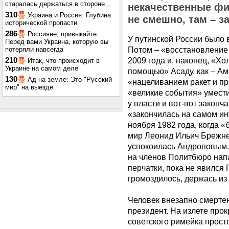
старалась держаться в стороне...
некачественные фил
310
Украина и Россия: Глубина
не смешно, там – з
исторической пропасти
286
Россияне, привыкайте:
У путинской России было в
Перед вами Украина, которую вы
Потом – «восстановление 
потеряли навсегда
2009 года и, наконец, «Х
210
Итак, что происходит в
Украине на самом деле
помощью» Асаду, как – А
130
Ад на земле: Это "Русский
«нацеливанием ракет и пр
мир" на выезде
«великие события» умести
у власти и вот-вот законч
«закончилась на самом ин
ноября 1982 года, когда 
мир Леонид Ильич Брежне
успокоилась Андроповым. 
на членов Политбюро напа
перчатки, пока не явился 
громоздилось, держась из
Человек внезапно смертен.
президент. На излете про
советского римейка прост