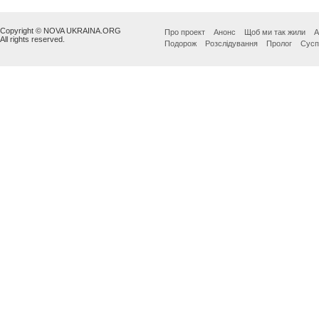
Copyright © NOVA UKRAINA.ORG
Про проект
Анонс
Щоб ми так жили
А
All rights reserved.
Подорож
Розслідування
Пролог
Сусп