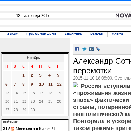
12 листопада 2017
Анонс
Щоб ми так жили
Аналітика
Регіони
Освіта
Ноябрь
Александр Сотн
П
В
С
Ч
П
С
Н
перемотки
1
2
3
4
5
2015-11-10 18:09:00. Суспіл
6
7
8
9
10
11
12
Россия вступил
«проживания жизни
13
14
15
16
17
18
19
эпоха» фактически 
20
21
22
23
24
25
26
страны, потерянной
27
28
29
30
геополитической к
Повторяла в ускор
РЕЙТИНГ
таком режиме зрит
312
Москвичка в Киеве: Я