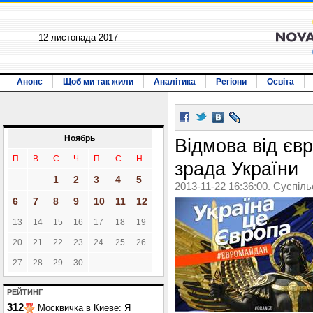
12 листопада 2017
Анонс
Щоб ми так жили
Аналітика
Регіони
Освіта
Ноябрь
Відмова від єв
П
В
С
Ч
П
С
Н
зрада України
1
2
3
4
5
2013-11-22 16:36:00. Суспіл
6
7
8
9
10
11
12
13
14
15
16
17
18
19
20
21
22
23
24
25
26
27
28
29
30
РЕЙТИНГ
312
Москвичка в Киеве: Я