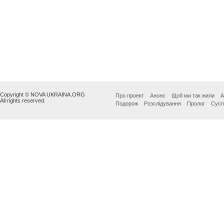
Copyright © NOVA UKRAINA.ORG
Про проект
Анонс
Щоб ми так жили
А
All rights reserved.
Подорож
Розслідування
Пролог
Сусп