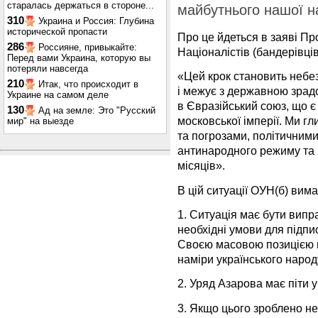
старалась держаться в стороне...
майбутнього нашої на
310
Украина и Россия: Глубина
исторической пропасти
Про це йдеться в заяві Пр
286
Россияне, привыкайте:
Націоналістів (бандерівців
Перед вами Украина, которую вы
потеряли навсегда
«Цей крок становить небе
210
Итак, что происходит в
і межує з державною зрадо
Украине на самом деле
в Євразійський союз, що 
130
Ад на земле: Это "Русский
московської імперії. Ми 
мир" на выезде
та погрозами, політичними
антинародного режиму та 
місяців».
В цій ситуації ОУН(б) вима
1. Ситуація має бути випр
необхідні умови для підпи
Своєю масовою позицією 
наміри українського народ
2. Уряд Азарова має піти у
3. Якщо цього зроблено н