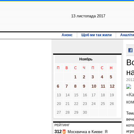
13 листопада 2017
Анонс
Щоб ми так жили
Аналіт
Ноябрь
В
П
В
С
Ч
П
С
Н
н
1
2
3
4
5
2012
6
7
8
9
10
11
12
«Ка
13
14
15
16
17
18
19
ко
20
21
22
23
24
25
26
27
28
29
30
Тем
веч
кот
РЕЙТИНГ
игр
312
Москвичка в Киеве: Я