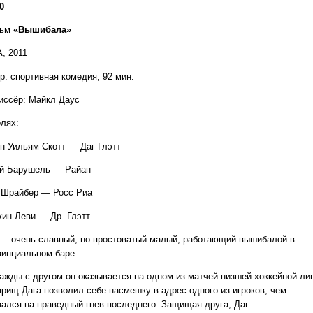
0
льм
«Вышибала»
, 2011
р: спортивная комедия, 92 мин.
иссёр: Майкл Даус
олях:
н Уильям Скотт — Даг Глэтт
й Барушель — Райан
 Шрайбер — Росс Риа
ин Леви — Др. Глэтт
 — очень славный, но простоватый малый, работающий вышибалой в
винциальном баре.
ажды с другом он оказывается на одном из матчей низшей хоккейной лиг
арищ Дага позволил себе насмешку в адрес одного из игроков, чем
вался на праведный гнев последнего. Защищая друга, Даг