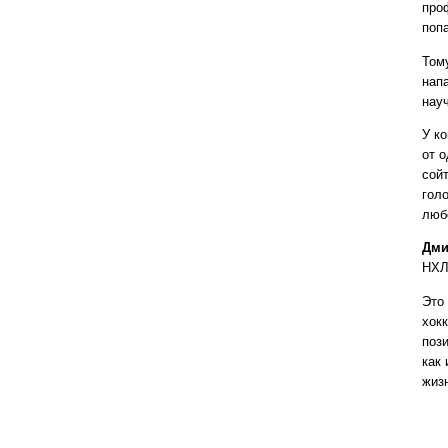
про
поп
Том
нап
нау
У к
от о
сой
гол
люб
Дми
НХЛ
Это
хок
пози
как 
жиз