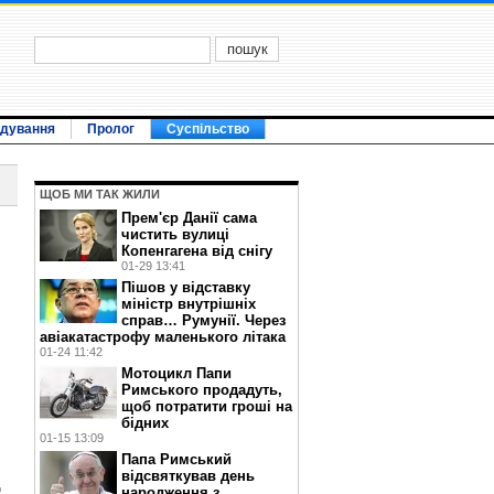
ідування
Пролог
Суспільство
ЩОБ МИ ТАК ЖИЛИ
Прем'єр Данії сама
чистить вулиці
Копенгагена від снігу
01-29 13:41
Пішов у відставку
міністр внутрішніх
справ… Румунії. Через
авіакатастрофу маленького літака
01-24 11:42
Мотоцикл Папи
Римського продадуть,
щоб потратити гроші на
бідних
01-15 13:09
Папа Римський
відсвяткував день
д
народження з