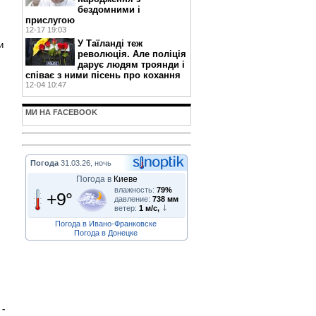
бездомними і
прислугою
12-17 19:03
У Таїланді теж
и
революція. Але поліція
дарує людям троянди і
співає з ними пісень про кохання
12-04 10:47
МИ НА FACEBOOK
Погода
31.03.26, ночь
Погода в
Киеве
влажность:
79%
+9°
давление:
738 мм
ветер:
1 м/с,
Погода в Ивано-Франковске
Погода в Донецке
-