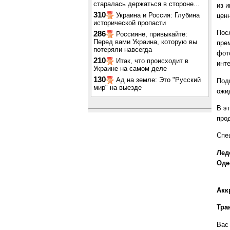
старалась держаться в стороне...
из 
310
Украина и Россия: Глубина
цен
исторической пропасти
Посл
286
Россияне, привыкайте:
Перед вами Украина, которую вы
пре
потеряли навсегда
фот
210
Итак, что происходит в
инт
Украине на самом деле
130
Ад на земле: Это "Русский
Под
мир" на выезде
ожи
В эт
про
Спе
Лед
Оде
Акк
Тра
Вас