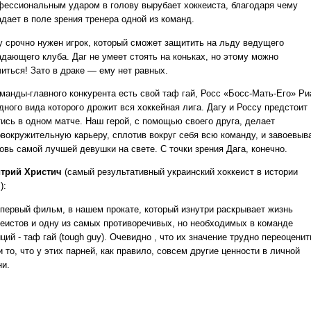
фессиональным ударом в голову вырубает хоккеиста, благодаря чему
адает в поле зрения тренера одной из команд.
у срочно нужен игрок, который сможет защитить на льду ведущего
адающего клуба. Даг не умеет стоять на коньках, но этому можно
читься! Зато в драке — ему нет равных.
оманды-главного конкурента есть свой таф гай, Росс «Босс-Мать-Его» Ри
дного вида которого дрожит вся хоккейная лига. Дагу и Россу предстоит
тись в одном матче. Наш герой, с помощью своего друга, делает
овокружительную карьеру, сплотив вокруг себя всю команду, и завоевыв
овь самой лучшей девушки на свете. С точки зрения Дага, конечно.
трий Христич
(самый результативный украинский хоккеист в истории
):
 первый фильм, в нашем прокате, который изнутри раскрывает жизнь
кеистов и одну из самых противоречивых, но необходимых в команде
ций - таф гай (tough guy). Очевидно , что их значение трудно переоценит
и то, что у этих парней, как правило, совсем другие ценности в личной
ни.