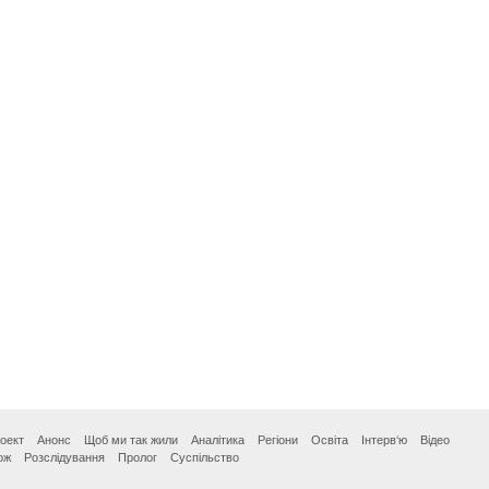
оект
Анонс
Щоб ми так жили
Аналітика
Регіони
Освіта
Інтерв‘ю
Відео
ож
Розслідування
Пролог
Суспільство