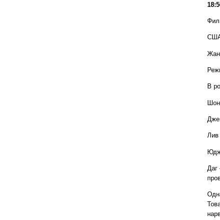
18:5
Фи
США
Жан
Реж
В р
Шон
Дже
Лив
Юдж
Даг
про
Одн
Тов
нар