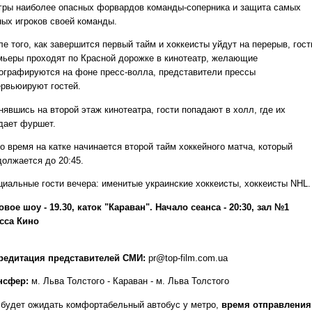
игры наиболее опасных форвардов команды-соперника и защита самых
ных игроков своей команды.
е того, как завершится первый тайм и хоккеисты уйдут на перерыв, гост
мьеры проходят по Красной дорожке в кинотеатр, желающие
ографируются на фоне пресс-волла, представители прессы
ервьюируют гостей.
нявшись на второй этаж кинотеатра, гости попадают в холл, где их
дает фуршет.
о время на катке начинается второй тайм хоккейного матча, который
должается до 20:45.
циальные гости вечера: именитые украинские хоккеисты, хоккеисты NHL.
овое шоу - 19.30, каток "Караван". Начало сеанса - 20:30, зал №1
сса Кино
редитация представителей СМИ:
pr@top-film.com.ua
нсфер:
м. Льва Толстого - Караван - м. Льва Толстого
 будет ожидать комфортабельный автобус у метро,
время отправления 