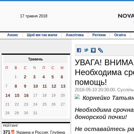
17 травня 2018
Анонс
Щоб ми так жили
Аналітика
Регіони
Освіта
Травень
УВАГА! ВНИМА
П
В
С
Ч
П
С
Н
Необходима ср
2
3
4
5
6
1
помощь!
8
9
10
11
12
13
7
2018-05-10 20:30:00. Суспіл
14
15
16
17
18
19
20
Корнейко Татьян
21
22
23
24
25
26
27
Необходима срочна
28
29
30
31
донорской почки!
РЕЙТИНГ
Не оставайтесь р
371
Украина и Россия: Глубина