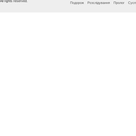
All rights reserved.
Подорож
Розслідування
Пролог
Сусп