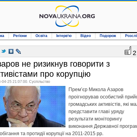
ика
Регіони
Освіта
Інтерв‘ю
Відео
Подорож
Розсл
2
заров не ризикнув говорити з
ктивістами про корупцію
-04-25 21:07:00. Суспільство
Прем’єр Микола Азаров
проігнорував особистий прий
громадських активістів, які м
представити главі уряду
результати моніторингу
виконання Державної програ
обігання та протидії корупції на 2011-2015 рр.