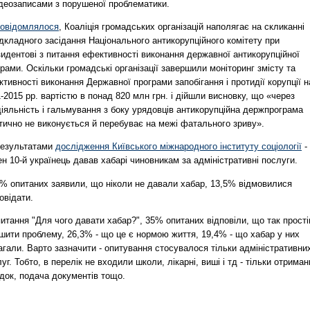
ідеозаписами з порушеної проблематики.
повідомлялося
, Коаліція громадських організацій наполягає на скликанні
дкладного засідання Національного антикорупційного комітету при
идентові з питання ефективності виконання державної антикорупційної
рами. Оскільки громадські організації завершили моніторинг змісту та
тивності виконання Державної програми запобігання і протидії корупції н
-2015 рр. вартістю в понад 820 млн грн. і дійшли висновку, що «через
іяльність і гальмування з боку урядовців антикорупційна держпрограма
тично не виконується й перебуває на межі фатального зриву».
результатами
дослідження Київського міжнародного інституту соціології
-
н 10-й українець давав хабарі чиновникам за адміністративні послуги.
7% опитаних заявили, що ніколи не давали хабар, 13,5% відмовилися
овідати.
итання "Для чого давати хабар?", 35% опитаних відповіли, що так прост
шити проблему, 26,3% - що це є нормою життя, 19,4% - що хабар у них
гали. Варто зазначити - опитування стосувалося тільки адміністративни
уг. Тобто, в перелік не входили школи, лікарні, виші і тд - тільки отриман
док, подача документів тощо.