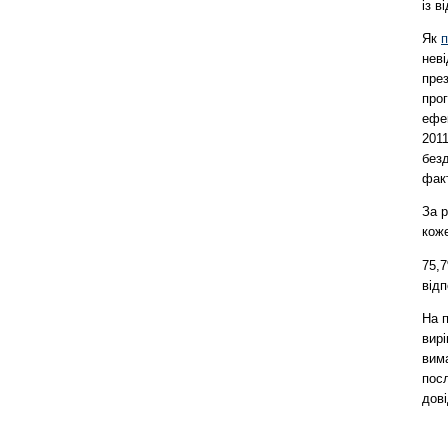
із в
Як
неві
през
прог
ефек
2011
безд
фак
За 
коже
75,
відп
На п
вирі
вима
посл
дові