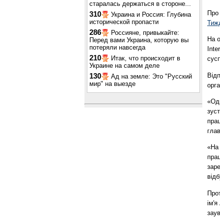
старалась держаться в стороне...
Про
310
Украина и Россия: Глубина
исторической пропасти
Тиж
286
Россияне, привыкайте:
На 
Перед вами Украина, которую вы
потеряли навсегда
Inte
210
Итак, что происходит в
сусп
Украине на самом деле
Відп
130
Ад на земле: Это "Русский
мир" на выезде
орга
«Одн
зус
прац
глав
«На
пра
заре
відб
Прот
ім'я
заув