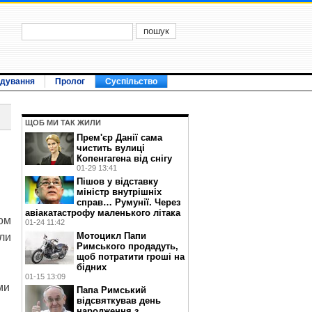
ідування
Пролог
Суспільство
ЩОБ МИ ТАК ЖИЛИ
Прем'єр Данії сама
чистить вулиці
Копенгагена від снігу
01-29 13:41
Пішов у відставку
міністр внутрішніх
справ… Румунії. Через
авіакатастрофу маленького літака
ом
01-24 11:42
Мотоцикл Папи
али
Римського продадуть,
щоб потратити гроші на
бідних
01-15 13:09
ми
Папа Римський
відсвяткував день
народження з