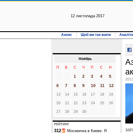
12 листопада 2017
Анонс
Щоб ми так жили
Аналіт
Ноябрь
А
П
В
С
Ч
П
С
Н
а
1
2
3
4
5
2013
6
7
8
9
10
11
12
13
14
15
16
17
18
19
20
21
22
23
24
25
26
27
28
29
30
РЕЙТИНГ
зап
312
Москвичка в Киеве: Я