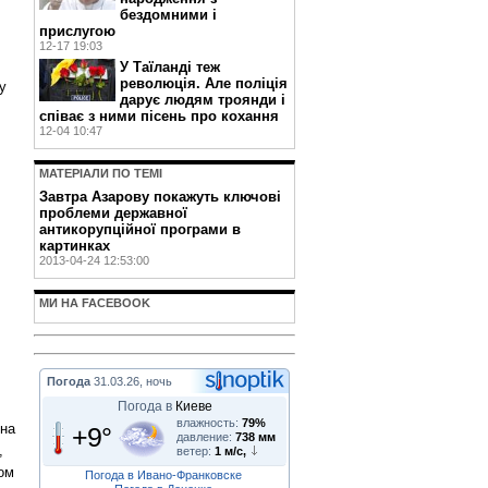
бездомними і
прислугою
12-17 19:03
У Таїланді теж
революція. Але поліція
y
дарує людям троянди і
співає з ними пісень про кохання
12-04 10:47
МАТЕРIАЛИ ПО ТЕМI
Завтра Азарову покажуть ключові
проблеми державної
антикорупційної програми в
картинках
2013-04-24 12:53:00
МИ НА FACEBOOK
Погода
31.03.26, ночь
Погода в
Киеве
влажность:
79%
 на
+9°
давление:
738 мм
,
ветер:
1 м/с,
ком
Погода в Ивано-Франковске