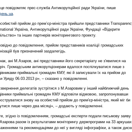
 це повідомляє прес-служба Антикорупційної ради України, пише
день.ua
.
особистий прийом до прем’єр-міністра прийшли представники Transparenc
rnational Україна, Антикорупційної ради України, Фундації «Відкрите
ільство» та інших партнерів моніторингового проекту.
овідно до повідомлення, прийом представників коаліції громадських
нізацій був призначений заздалегідь.
ак, ані М.Азаров, ані представники його секретаріату не з'явилися на
тріч. Громадським антикорупціонерам вдалося поспілкуватися лише з
івниками приймальні громадян КМУ, які й записували їх на прийом до
и Уряду 06.03.2013 р», – сказано у повідомленні.
 звернення делегатів зустрітися з М.Азаровим у інший найближчий день
цівники приймальні громадян КМУ відповіли відмовою, запропонувавши
єструватися знову на особистий прийом до прем'єр-міністра, який міг би
утися лише через два місяці», – додають у повідомленні.
е, згідно із повідомленням, громадські експерти подали письмову заяву
 Азарова разом із результатами моніторингу держпрограми на 33 аркушах
аженнями та рекомендаціями до неї у вигляді інфографіки, а також дис