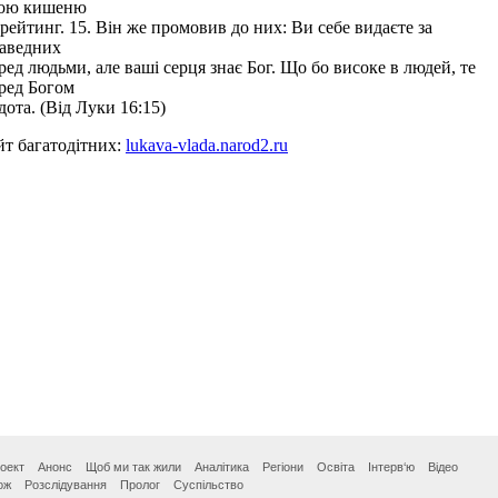
оект
Анонс
Щоб ми так жили
Аналітика
Регіони
Освіта
Інтерв‘ю
Відео
ож
Розслідування
Пролог
Суспільство