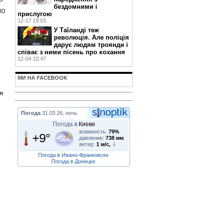
бездомними і
ло
прислугою
12-17 19:03
У Таїланді теж
революція. Але поліція
дарує людям троянди і
співає з ними пісень про кохання
12-04 10:47
МИ НА FACEBOOK
я
Погода
31.03.26, ночь
Погода в
Киеве
влажность:
79%
+9°
давление:
738 мм
ветер:
1 м/с,
Погода в Ивано-Франковске
Погода в Донецке