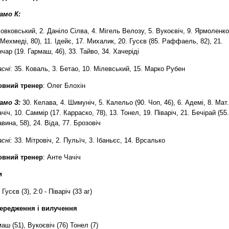
амо К:
овковський, 2. Даніло Сілва, 4. Мігель Велозу, 5. Вукоєвіч, 9. Ярмоленко
 Мехмеді, 80), 11. Ідейє, 17. Михалик, 20. Гусєв (85. Раффаель, 82), 21.
чар (19. Гармаш, 46), 33. Тайво, 34. Хачеріді
асні
: 35. Коваль, 3. Бетао, 10. Мілевський, 15. Марко Рубен
овний тренер
: Олег Блохін
амо З:
30. Келава, 4. Шимуніч, 5. Калельо (90. Чоп, 46), 6. Адемі, 8. Мат.
чіч, 10. Саммір (17. Карраско, 78), 13. Тонел, 19. Піваріч, 21. Бечірай (55.
вина, 58), 24. Віда, 77. Брозовіч
сні:
33. Мітровіч, 2. Пульїч, 3. Ібаньєс, 14. Врсалько
овний тренер
: Анте Чачіч
и
- Гусєв (3), 2:0 - Піваріч (33 аг)
ередження і вилучення
аш (51), Вукоєвіч (76)
Тонел (7)