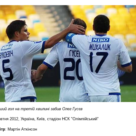
ший гол на третій хвилині забив Олег Гусєв
втня 2012, Україна, Київ, стадіон НСК "Олімпійський"
ітр
: Мартін Аткінсон