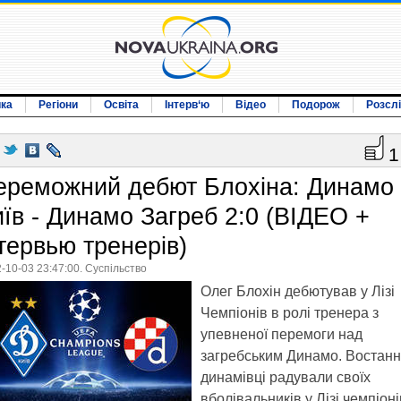
ика
Регіони
Освіта
Інтерв‘ю
Відео
Подорож
Розсл
1
ереможний дебют Блохіна: Динамо
иїв - Динамо Загреб 2:0 (ВІДЕО +
нтервью тренерів)
-10-03 23:47:00. Суспільство
Олег Блохін дебютував у Лізі
Чемпіонів в ролі тренера з
упевненої перемоги над
загребським Динамо. Востанн
динамівці радували своїх
вболівальників у Лізі чемпіоні