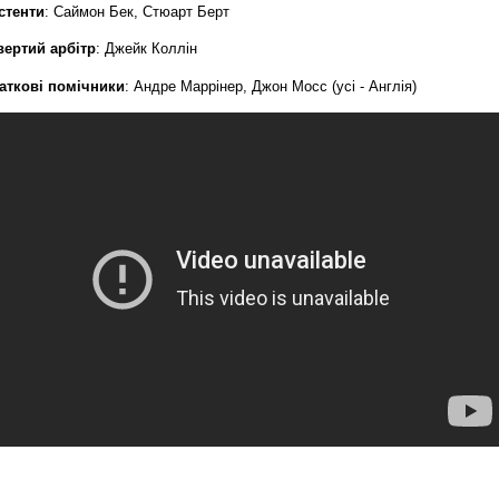
стенти
: Саймон Бек, Стюарт Берт
вертий арбітр
: Джейк Коллін
аткові помічники
: Андре Маррінер, Джон Мосс (усі - Англія)