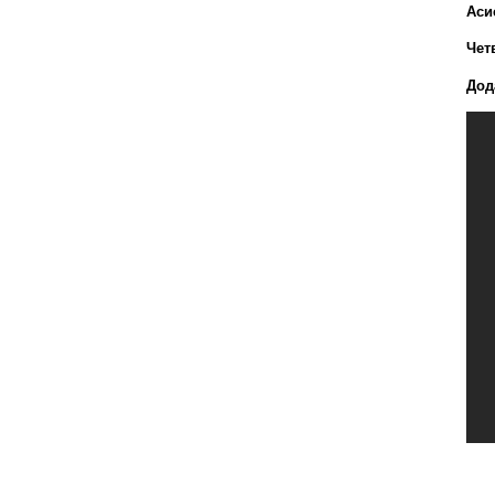
Аси
Чет
Дод