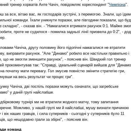
вний тренер хорватів Анте Чачіч, повідомляє кореспондент "
Чемпіона
".
ш за все, вітаю вас, як господарів зустрічі, з перемогою. Знали, що їдем
ильної команди. Їхали уникнути поразки, але півгодини показали, що бу
 складно", - сказав він. - "Намагалися втримати рахунок 0:1. Майже змо
робити, проте не судилося - помилка задньої лінії призвела до 0:2", - до
ер.
ловами Чачіча, другу половину його підопічні намагалися не втратити
ву, виправити рахунок. "Але "Динамо" робило все настільки правильно і
о, що не змогли зменшити рахунок", - пояснив він. Швидкий гол тренер
ей прокоментував так: "Справді, ідеальний сценарій вийшов для "Динамо
на початку мати перевагу. Гол змусив повністю змінити стратегію гри,
нувши на весь результат чи процес гри".
умку Чачіча, дві поспіль поразки можуть означати, що загребське
амо" у даній групі найслабше.
ідбірковому турнірі ми не втратили жодного матчу, тому запитання
оречне. Можливо, у нашій групі ми й найслабші, мушу визнати причиною
 і вік наших гравців, і сила суперників - сьогодні у суперників було 11
ців, що нещодавно грали за збірні", - пояснив він.
ади команд