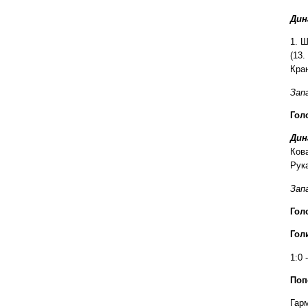
Дин
1. Ш
(13.
Кран
Зап
Гол
Дин
Кова
Рука
Запа
Гол
Гол
1:0 
Поп
Гарм