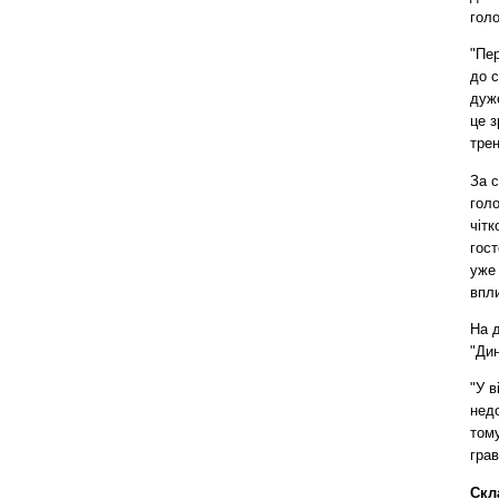
голо
"Пер
до с
дуже
це з
трен
За с
голо
чітк
гост
уже 
впли
На д
"Дин
"У в
нед
тому
грав
Скл