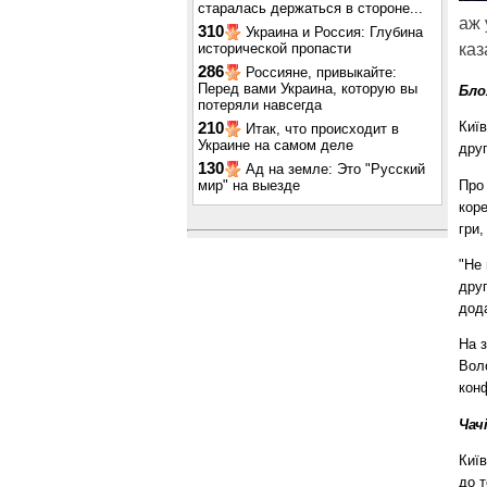
старалась держаться в стороне...
аж 
310
Украина и Россия: Глубина
исторической пропасти
каз
286
Россияне, привыкайте:
Перед вами Украина, которую вы
Бло
потеряли навсегда
Киї
210
Итак, что происходит в
Украине на самом деле
друг
130
Ад на земле: Это "Русский
Про 
мир" на выезде
кор
гри,
"Не
друг
дод
На з
Вол
конф
Чач
Київ
до т