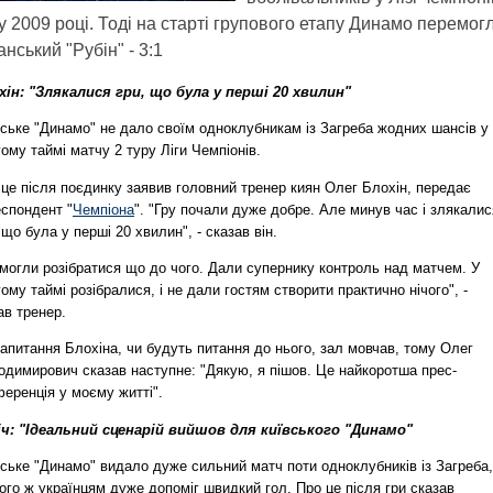
у 2009 році. Тоді на старті групового етапу Динамо перемог
анський "Рубін" - 3:1
хін: "Злякалися гри, що була у перші 20 хвилин"
вське "Динамо" не дало своїм одноклубникам із Загреба жодних шансів у
ому таймі матчу 2 туру Ліги Чемпіонів.
це після поєдинку заявив головний тренер киян Олег Блохін, передає
еспондент "
Чемпіона
". "Гру почали дуже добре. Але минув час і злякалис
 що була у перші 20 хвилин", - сказав він.
 могли розібратися що до чого. Дали супернику контроль над матчем. У
ому таймі розібралися, і не дали гостям створити практично нічого", -
ав тренер.
апитання Блохіна, чи будуть питання до нього, зал мовчав, тому Олег
одимирович сказав наступне: "Дякую, я пішов. Це найкоротша прес-
еренція у моєму житті".
іч: "Ідеальний сценарій вийшов для київського "Динамо"
ське "Динамо" видало дуже сильний матч поти одноклубників із Загреба,
ого ж українцям дуже допоміг швидкий гол. Про це після гри сказав