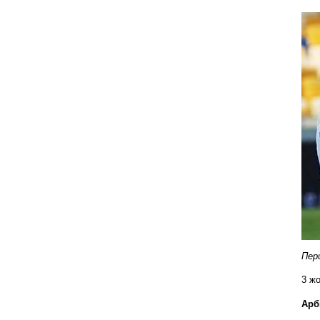
Пер
3 жо
Арб