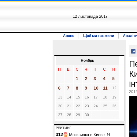
12 листопада 2017
Анонс
Щоб ми так жили
Аналіт
Ноябрь
П
П
В
С
Ч
П
С
Н
К
1
2
3
4
5
і
6
7
8
9
10
11
12
2012
13
14
15
16
17
18
19
20
21
22
23
24
25
26
27
28
29
30
РЕЙТИНГ
312
Москвичка в Киеве: Я