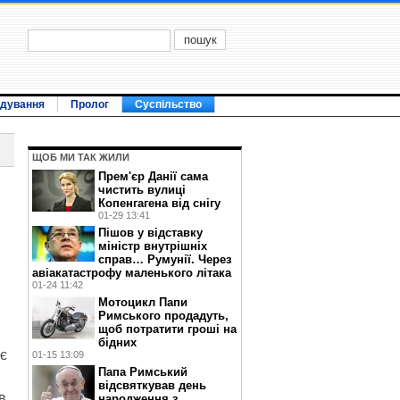
ідування
Пролог
Суспільство
ЩОБ МИ ТАК ЖИЛИ
Прем'єр Данії сама
чистить вулиці
Копенгагена від снігу
01-29 13:41
Пішов у відставку
міністр внутрішніх
справ… Румунії. Через
авіакатастрофу маленького літака
01-24 11:42
Мотоцикл Папи
Римського продадуть,
щоб потратити гроші на
бідних
є
01-15 13:09
Папа Римський
відсвяткував день
в
народження з