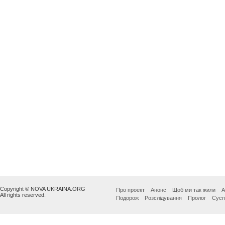
Copyright © NOVA UKRAINA.ORG
Про проект
Анонс
Щоб ми так жили
А
All rights reserved.
Подорож
Розслідування
Пролог
Сусп