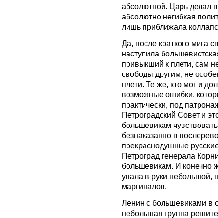
абсолютной. Царь делал вс
абсолютно негибкая полит
лишь приближала коллапс
Да, после краткого мига 
наступила большевистская
привыкший к плети, сам 
свободы другим, не особ
плети. Те же, кто мог и д
возможные ошибки, котор
практически, под патрона
Петроградский Совет и эт
большевикам чувствовать
безнаказанно в послерев
прекраснодушные русские
Петроград генерала Корни
большевикам. И конечно ж
упала в руки небольшой, 
маргиналов.
Ленин с большевиками в о
небольшая группа решите