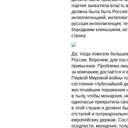
партия захватила власть в
должна была быть Россия,
интеллигенцией, интеллек
русская интеллигенция, те
бородками клинышком, кот
страну.
Да, тогда повезло больше
России. Впрочем, для пос
привычное. Проблема лишь 
за компанию достаётся и 
Первой Мировой войны па
состоянии глубочайшей де
жесточайшие поражения н
в тылу, чтобы монархия, н
одночасье прекратила сво
в этой стране и должно бы
отсталой и патриархально
европейских держав. Сос
оседлости, монархия, то