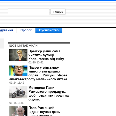
ідування
Пролог
Суспільство
ЩОБ МИ ТАК ЖИЛИ
Прем'єр Данії сама
чистить вулиці
Копенгагена від снігу
01-29 13:41
Пішов у відставку
міністр внутрішніх
справ… Румунії. Через
авіакатастрофу маленького літака
01-24 11:42
Мотоцикл Папи
Римського продадуть,
щоб потратити гроші на
бідних
01-15 13:09
.
Папа Римський
відсвяткував день
народження з