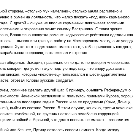
дной стороны, «столько мук намелено», столько бабла распилено и
ачено в обмен на лояльность, что жалко пускать «под нож» карманного
тада. С другой – он уже не вполне карманный: поигрывает золотыми
толетиками и откровенно хамит самому Бастрыкину. С точки зрения
зана, Вован явно «попутал рамсы»: кадыровские ребятишки сделали «п
ятное» — выполнили грязную работу на Москворецком мосту, а их усерд
ценили. Хуже того: подставили, вместо того, чтобы приласкать каждого,
 разрабатывал операцию, выслеживал и стрелял.
зан обиделся. Выходит, правильно он когда-то не доверял «неверным».
мль коварен: допустил такую подлую подставу, что впору доставать
рый кинжал, которым «пехотинец» пользовался в шестнадцатилетнем
расте, отрезая головы русским солдатам.
очем, логичнее сделать другой шаг. К примеру, объявить Референдум о
ависимости Чеченской республики и, пользуясь приемами Чурова, хорош
атанными за последние годы в России и за ее пределами (Крым, Донецк,
нск), выйти из состава России. В этом случае, конечно, третья чеченска
новится неизбежной, но «русня» настолько ослаблена коррупцией,
циями и войной с Украиной, что долго воевать не сможет – развалится.
ойной или без нее, Путину осталось совсем немного. Когда между