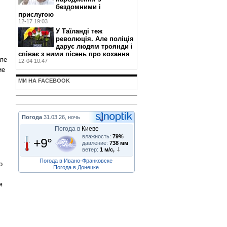
бездомними і
прислугою
12-17 19:03
У Таїланді теж
революція. Але поліція
дарує людям троянди і
співає з ними пісень про кохання
апе
12-04 10:47
ие
МИ НА FACEBOOK
Погода
31.03.26, ночь
Погода в
Киеве
влажность:
79%
+9°
давление:
738 мм
ветер:
1 м/с,
Погода в Ивано-Франковске
о
Погода в Донецке
я