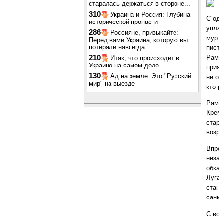
старалась держаться в стороне...
310
Украина и Россия: Глубина
С о
исторической пропасти
упл
286
Россияне, привыкайте:
мур
Перед вами Украина, которую вы
потеряли навсегда
пис
Рам
210
Итак, что происходит в
Украине на самом деле
при
130
Ад на земле: Это "Русский
не о
мир" на выезде
кто
Рам
Кре
ста
воз
Впр
нез
обк
Луга
ста
санк
С в