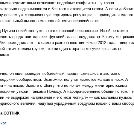
овыми ведомствами возникают подобные конфликты – у трона
нчательно подкашиваются и без того шатающиеся ножки. А если добавит
му совсем уж «подмоченную сортиром» репутацию — приходится сделат
тешительный вывод о его полной нежизнеспособности.
д Путина неизбежен уже в краткосрочной перспективе. Изгой не может
олнять представительских функций главы государства. К тому же, роков
ки последних лет – с самого разгона шествия 6 мая 2012 года – висят з
ой таким тяжким грузом, что ни один стерх на могучих крыльях не
нимет.
ечно, он еще проведет «юбилейный парад», слившись в экстазе с
оедским сообществом. Возможно, получит «золотое кольцо в нос». А
ом – на покой. Вместе с Шойгу, что по ночам между милитаристскими
люциями утюжит танками Польшу. А народонаселению объявят о том, чт
ний не выдержал напряжения и его мозг лопнул» — как мыльный пузырь
едоносного величия, надутый украденным воздухом нашей с вами свобо
а СОТНИК
iktv