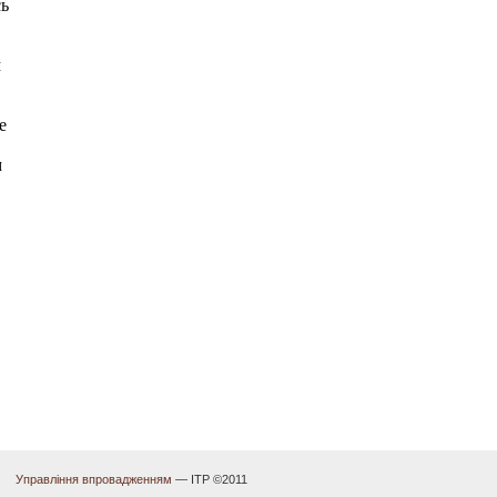
Управління впровадженням
— ІТР ©2011