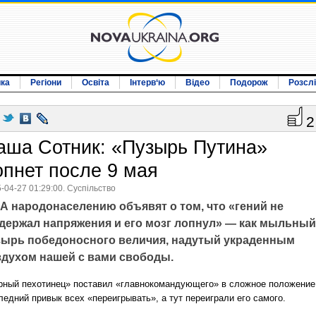
ика
Регіони
Освіта
Інтерв‘ю
Відео
Подорож
Розсл
2
аша Сотник: «Пузырь Путина»
опнет после 9 мая
-04-27 01:29:00. Суспільство
А народонаселению объявят о том, что «гений не
держал напряжения и его мозг лопнул» — как мыльный
зырь победоносного величия, надутый украденным
здухом нашей с вами свободы.
рный пехотинец» поставил «главнокомандующего» в сложное положение
ледний привык всех «переигрывать», а тут переиграли его самого.