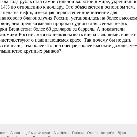
оект
Анонс
Щоб ми так жили
Аналітика
Регіони
Освіта
Інтерв‘ю
Відео