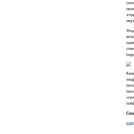
сил
око
это
неу
Ухо
исп
ошиб
спин
под
Кон
люд
пот
пол
«ге
поб
Саш
sotn