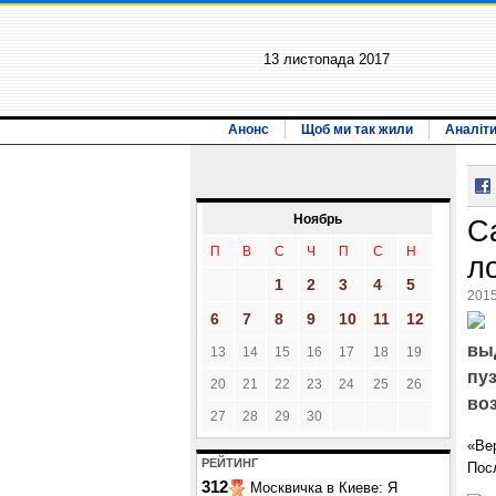
13 листопада 2017
Анонс
Щоб ми так жили
Аналіт
Ноябрь
С
П
В
С
Ч
П
С
Н
л
1
2
3
4
5
2015
6
7
8
9
10
11
12
вы
13
14
15
16
17
18
19
пу
20
21
22
23
24
25
26
во
27
28
29
30
«Ве
РЕЙТИНГ
Пос
312
Москвичка в Киеве: Я