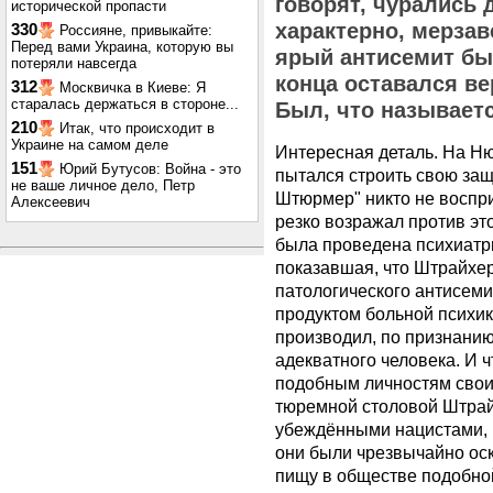
говорят, чурались 
исторической пропасти
характерно, мерзаве
330
Россияне, привыкайте:
Перед вами Украина, которую вы
ярый антисемит бы
потеряли навсегда
конца оставался ве
312
Москвичка в Киеве: Я
старалась держаться в стороне...
Был, что называется
210
Итак, что происходит в
Украине на самом деле
Интересная деталь. На Ню
151
Юрий Бутусов: Война - это
пытался строить свою защи
не ваше личное дело, Петр
Штюрмер" никто не воспр
Алексеевич
резко возражал против это
была проведена психиатри
показавшая, что Штрайхер
патологического антисеми
продуктом больной психик
производил, по признанию
адекватного человека. И 
подобным личностям свои
тюремной столовой Штрай
убеждёнными нацистами, ка
они были чрезвычайно ос
пищу в обществе подобно