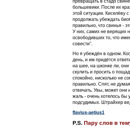
превращать в стадо свине
большевики. После их кра
этой ситуации. Киселёву 
продолжать убеждать биом
правильно, что свинья - эт
У них, самих не верящих н
освободивших то, что име
совести".
Но я убеждён в одном. Ко
день, и им придётся ответ
на шее, на шконке ли, они
скулить и просить о пощад
спокойно, нисколько не сом
правильно. Спят, не думая
отвечать. Увы, может они 
жаль - очень хотелось бы 
подсудимых. Штрайхер вед
flavius-aetius1
P.S.
Пару слов в тем