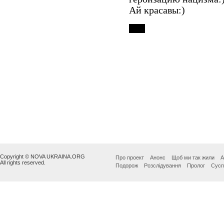
Copyright © NOVA UKRAINA.ORG
Про проект
Анонс
Щоб ми так жили
А
All rights reserved.
Подорож
Розслідування
Пролог
Сусп