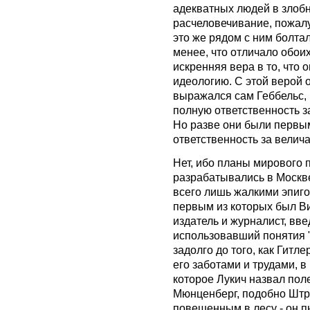
адекватных людей в злобн
расчеловечивание, пожалу
это же рядом с ним болтал
менее, что отличало обоих
искренняя вера в то, что 
идеологию. С этой верой 
выражался сам Геббельс, в
полную ответственность з
Но разве они были первым
ответственность за велич
Нет, ибо планы мирового 
разрабатывались в Москве
всего лишь жалкими эпиг
первым из которых был В
издатель и журналист, вв
использовавший понятия 
задолго до того, как Гитл
его заботами и трудами, в
которое Лукич назвал пол
Мюнценберг, подобно Штра
повешенным в лесу - он п