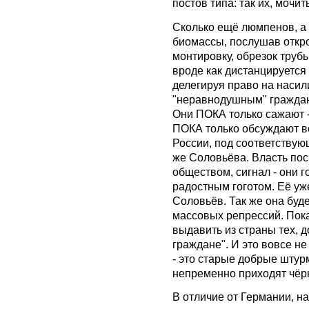
постов типа: так их, мочит
Сколько ещё люмпенов, а
биомассы, послушав откр
монтировку, обрезок труб
вроде как дистанцируется 
делегируя право на наси
"неравнодушным" гражда
Они ПОКА только сажают - 
ПОКА только обсуждают в
России, под соответству
же Соловьёва. Власть пос
обществом, сигнал - они г
радостным гоготом. Её уж
Соловьёв. Так же она буде
массовых репрессий. Пока
выдавить из страны тех, 
граждане". И это вовсе не
- это старые добрые штур
непременно приходят чёр
В отличие от Германии, н