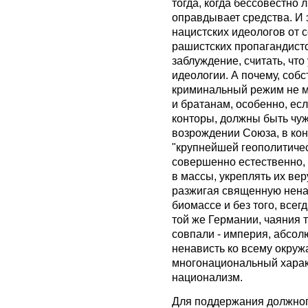
тогда, когда бессовестно л
оправдывает средства. И э
нацистских идеологов от с
рашистских пропагандистов
заблуждение, считать, что
идеологии. А почему, собс
криминальный режим не м
и братанам, особенно, ес
конторы, должны быть чу
возрождении Союза, в кон
"крупнейшей геополитичес
совершенно естественно, 
в массы, укреплять их ве
разжигая священную ненав
биомассе и без того, всег
той же Германии, чаяния 
совпали - империя, абсол
ненависть ко всему окруж
многонациональный харак
национализм.
Для поддержания должног