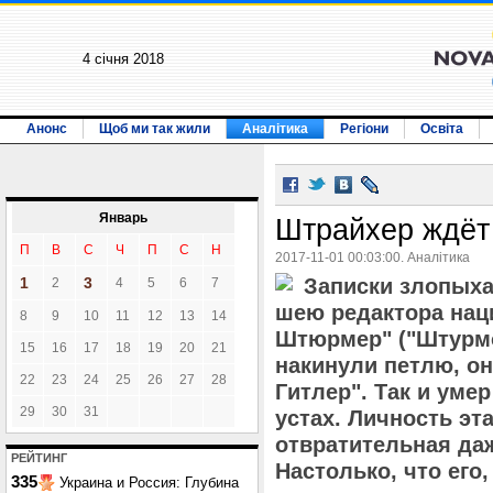
4 січня 2018
Анонс
Щоб ми так жили
Аналітика
Регіони
Освіта
Январь
Штрайхер ждёт 
П
В
С
Ч
П
С
Н
2017-11-01 00:03:00. Аналітика
1
3
Записки злопыхат
2
4
5
6
7
шею редактора нац
8
9
10
11
12
13
14
Штюрмер" ("Штурм
15
16
17
18
19
20
21
накинули петлю, он
22
23
24
25
26
27
28
Гитлер". Так и уме
29
30
31
устах. Личность э
отвратительная да
РЕЙТИНГ
Настолько, что его
335
Украина и Россия: Глубина