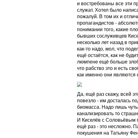
и востребованы все эти п
служат. Хотел было написать
пожалуй. В том их и отлич
пропагандистов - абсолю
понимании того, какие пл
бывших сослуживцев Кисел
несколько лет назад в при
как-то надо, мол, что под
ещё остаётся, как не буди
люмпене ещё больше злобы
что рабство это и есть св
как именно они являются
Да, ещё раз скажу, всей э
повезло - им досталась п
биомасса. Надо лишь чуть-
канализировать то страшн
И Киселёв с Соловьёвым п
ещё раз - это несложно. 
покушения на Татьяну Фе