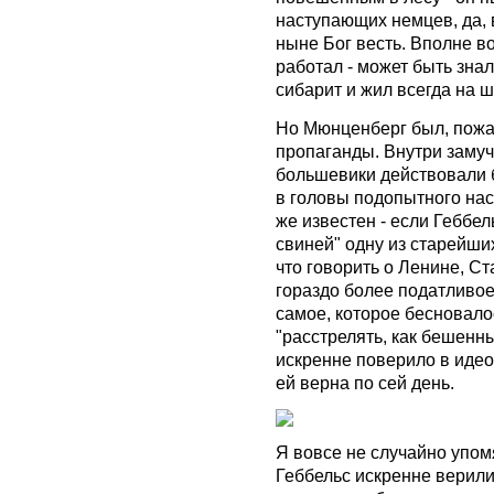
наступающих немцев, да, в
ныне Бог весть. Вполне во
работал - может быть зна
сибарит и жил всегда на ш
Но Мюнценберг был, пожа
пропаганды. Внутри заму
большевики действовали 
в головы подопытного нас
же известен - если Геббел
свиней" одну из старейши
что говорить о Ленине, Ст
гораздо более податливое
самое, которое бесновало
"расстрелять, как бешенны
искренне поверило в иде
ей верна по сей день.
Я вовсе не случайно упомя
Геббельс искренне верили