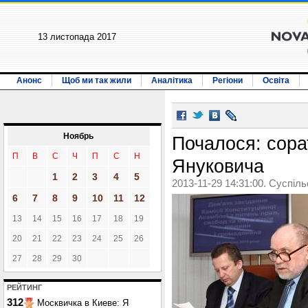
13 листопада 2017
Анонс
Щоб ми так жили
Аналітика
Регіони
Освіта
Ноябрь
Почалося: сорат
П
В
С
Ч
П
С
Н
Януковича
1
2
3
4
5
2013-11-29 14:31:00. Суспіл
6
7
8
9
10
11
12
13
14
15
16
17
18
19
20
21
22
23
24
25
26
27
28
29
30
РЕЙТИНГ
312
Москвичка в Киеве: Я