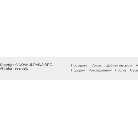
Copyright © NOVA UKRAINA.ORG
Про проект
Анонс
Щоб ми так жили
А
All rights reserved.
Подорож
Розслідування
Пролог
Сусп