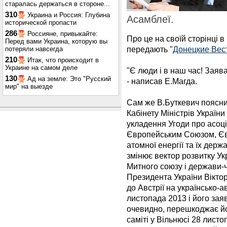
старалась держаться в стороне...
310
Украина и Россия: Глубина
Асамблеї.
исторической пропасти
286
Россияне, привыкайте:
Про це на своїй сторінці 
Перед вами Украина, которую вы
передають "
Донецкие Вес
потеряли навсегда
210
Итак, что происходит в
Украине на самом деле
"Є люди і в наш час! Заява
130
Ад на земле: Это "Русский
- написав Е.Магда.
мир" на выезде
Сам же В.Буткевич поясни
Кабінету Міністрів України
укладення Угоди про асоціа
Європейським Союзом, Єв
атомної енергії та їх держ
змінює вектор розвитку Ук
Митного союзу і держави-​
Президента України Віктор
до Австрії на українсько-
листопада 2013 і його зая
очевидно, перешкоджає йо
саміті у Вільнюсі 28 листо