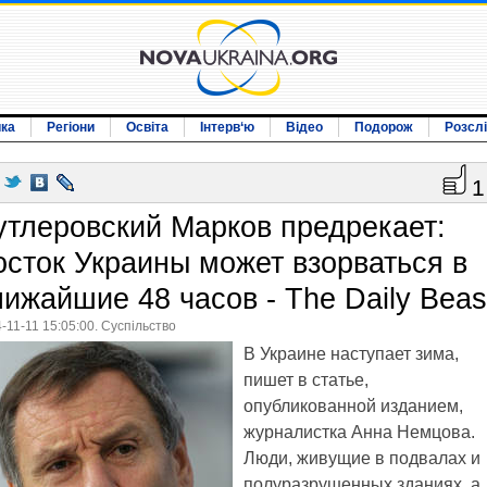
ика
Регіони
Освіта
Інтерв‘ю
Відео
Подорож
Розсл
1
утлеровский Марков предрекает:
осток Украины может взорваться в
лижайшие 48 часов - The Daily Beas
-11-11 15:05:00. Суспільство
В Украине наступает зима,
пишет в статье,
опубликованной изданием,
журналистка Анна Немцова.
Люди, живущие в подвалах и
полуразрушенных зданиях, а