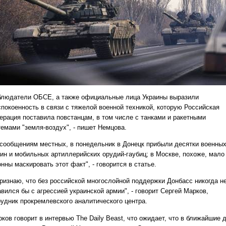
блюдатели ОБСЕ, а также официальные лица Украины выразили
спокоенность в связи с тяжелой военной техникой, которую Российская
ерация поставила повстанцам, в том числе с танками и ракетными
темами "земля-воздух", - пишет Немцова.
 сообщениям местных, в понедельник в Донецк прибыли десятки военны
ин и мобильных артиллерийских орудий-гаубиц; в Москве, похоже, мало
нны маскировать этот факт", - говорится в статье.
признаю, что без российской многослойной поддержки Донбасс никогда н
вился бы с агрессией украинской армии", - говорит Сергей Марков,
рудник прокремлевского аналитического центра.
ков говорит в интервью The Daily Beast, что ожидает, что в ближайшие 