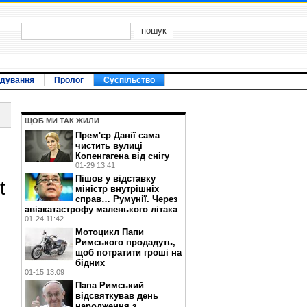
ідування
Пролог
Суспільство
ЩОБ МИ ТАК ЖИЛИ
Прем'єр Данії сама
чистить вулиці
Копенгагена від снігу
01-29 13:41
Пішов у відставку
t
міністр внутрішніх
справ… Румунії. Через
авіакатастрофу маленького літака
01-24 11:42
Мотоцикл Папи
Римського продадуть,
щоб потратити гроші на
бідних
01-15 13:09
Папа Римський
відсвяткував день
народження з