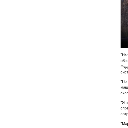
"На
обе
Фед
сис
"По
маш
скло
"Я 
спра
сот
"Мар