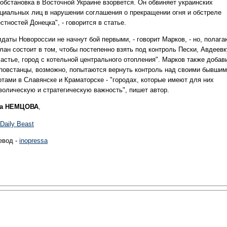
 обстановка в Восточной Украине взорвется. Он обвиняет украинских
циальных лиц в нарушении соглашения о прекращении огня и обстреле
стностей Донецка", - говорится в статье.
даты Новороссии не начнут бой первыми, - говорит Марков, - но, полага
лан состоит в том, чтобы постепенно взять под контроль Пески, Авдеевк
частье, город с котельной центрального отопления". Марков также добав
 повстанцы, возможно, попытаются вернуть контроль над своими бывши
отами в Славянске и Краматорске - "городах, которые имеют для них
волическую и стратегическую важность", пишет автор.
а НЕМЦОВА
,
Daily Beast
евод -
inopressa