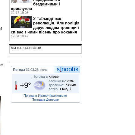
бездомними і
прислугою
12-17 19:03
У Таїланді теж
революція. Але поліція
дарує людям троянди і
и
співає з ними пісень про кохання
12-04 10:47
МИ НА FACEBOOK
ня
Погода
31.03.26, ночь
Погода в
Киеве
влажность:
79%
+9°
давление:
738 мм
ветер:
1 м/с,
Погода в Ивано-Франковске
Погода в Донецке