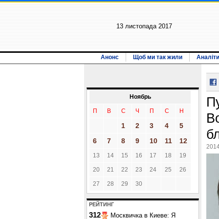
13 листопада 2017
Анонс
Щоб ми так жили
Аналіт
Ноябрь
П
П
В
С
Ч
П
С
Н
В
1
2
3
4
5
б
6
7
8
9
10
11
12
2014
13
14
15
16
17
18
19
20
21
22
23
24
25
26
27
28
29
30
РЕЙТИНГ
312
Москвичка в Киеве: Я