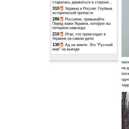
старалась держаться в стороне...
310
Украина и Россия: Глубина
исторической пропасти
286
Россияне, привыкайте:
Перед вами Украина, которую вы
потеряли навсегда
210
Итак, что происходит в
Украине на самом деле
130
Ад на земле: Это "Русский
мир" на выезде
нати
на 
пос
одн
терр