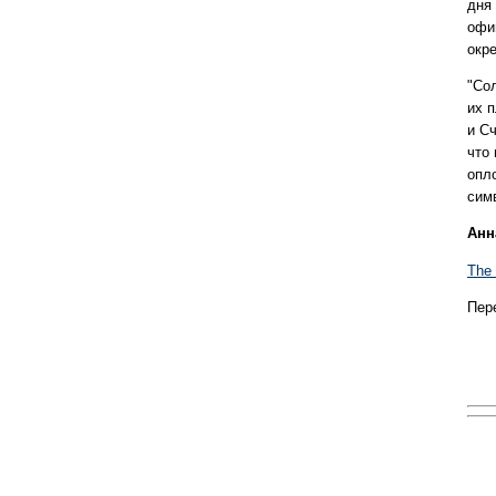
дня
офи
окре
"Сол
их п
и С
что
опл
сим
Анн
The 
Пер