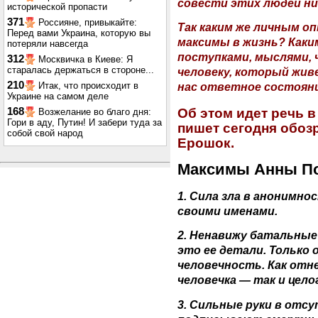
совести этих людей ни
исторической пропасти
371
Россияне, привыкайте:
Так каким же личным 
Перед вами Украина, которую вы
максимы в жизнь? Каки
потеряли навсегда
поступками, мыслями, 
312
Москвичка в Киеве: Я
старалась держаться в стороне...
человеку, который жив
210
Итак, что происходит в
нас ответное состоян
Украине на самом деле
Об этом идет речь в
168
Возжелание во благо дня:
Гори в аду, Путин! И забери туда за
пишет сегодня обоз
собой свой народ
Ерошок.
Максимы Анны По
1. Сила зла в анонимно
своими именами.
2. Ненавижу батальные
это ее детали. Только 
человечность. Как отн
человечка — так и цело
3. Сильные руки в отс