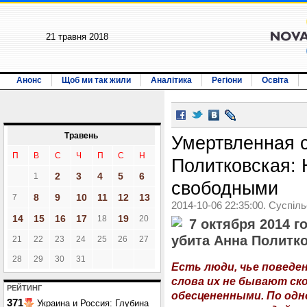
21 травня 2018
Анонс
Щоб ми так жили
Аналітика
Регіони
Освіта
Травень
Умертвленная с
П
В
С
Ч
П
С
Н
Политковская: 
2
3
4
5
6
1
свободными
8
9
10
11
12
13
7
2014-10-06 22:35:00. Суспіл
14
15
16
17
19
18
20
7 октября 2014 г
убита Анна Политк
21
22
23
24
25
26
27
28
29
30
31
Есть люди, чье поведен
слова их не бывают с
РЕЙТИНГ
обесцененными. По одн
371
Украина и Россия: Глубина