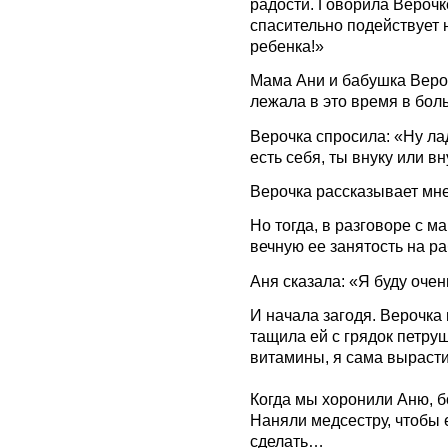
радости. Говорила Верочк
спасительно подействует 
ребенка!»
Мама Ани и бабушка Веро
лежала в это время в бол
Верочка спросила: «Ну лад
есть себя, ты внуку или в
Верочка рассказывает мне
Но тогда, в разговоре с ма
вечную ее занятость на ра
Аня сказала: «Я буду очен
И начала загодя. Верочка
тащила ей с грядок петруш
витамины, я сама вырасти
Когда мы хоронили Аню, б
Наняли медсестру, чтобы е
сделать…