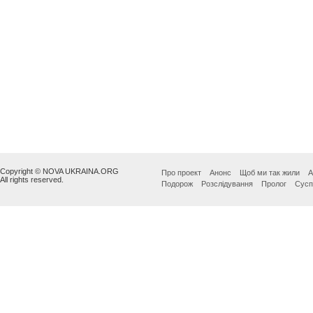
Copyright © NOVA UKRAINA.ORG
Про проект
Анонс
Щоб ми так жили
А
All rights reserved.
Подорож
Розслідування
Пролог
Сусп