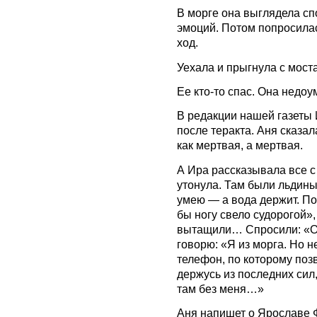
В морге она выглядела сп
эмоций. Потом попросилас
ход.
Уехала и прыгнула с мост
Ее кто-то спас. Она недо
В редакции нашей газеты 
после теракта. Аня сказал
как мертвая, а мертвая.
А Ира рассказывала все с
утонула. Там были льдины
умею — а вода держит. Пон
бы ногу свело судорогой»,
вытащили… Спросили: «От
говорю: «Я из морга. Но н
телефон, по которому поз
держусь из последних сил,
там без меня…»
Аня напишет о Ярославе 