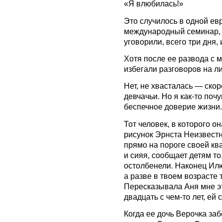
«Я влюбилась!»
Это случилось в одной ев
международный семинар, о
уговорили, всего три дня,
Хотя после ее развода с 
избегали разговоров на л
Нет, не хвасталась — ско
девчачьи. Но я как-то поч
беспечное доверие жизни.
Тот человек, в которого о
рисунок Эрнста Неизвестн
прямо на пороге своей ква
и сияя, сообщает детям то
остолбенели. Наконец Ил
а разве в твоем возрасте
Пересказывала Аня мне э
двадцать с чем-то лет, ей 
Когда ее дочь Верочка за