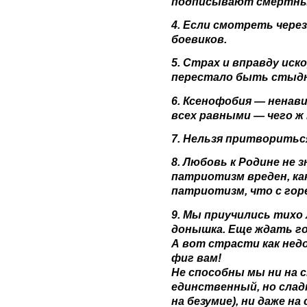
подписывают смертны
4. Если смотреть через
боевиков.
5. Страх и вправду иск
перестало быть стыдн
6. Ксенофобия — ненави
всех равными — чего 
7. Нельзя притворитьс
8. Любовь к Родине не
патриотизм вреден, ка
патриотизм, что с гор
9. Мы приучились тихо
донышка. Еще ждать го
А вот страсти как не
фиг вам!
Не способны мы ни на 
единственный, но слад
на безумие), ни даже н