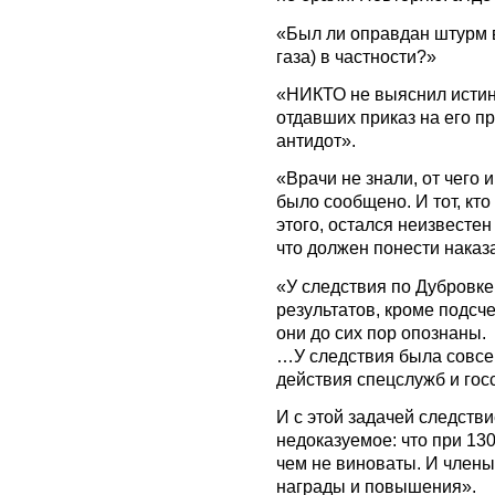
«Был ли оправдан штурм 
газа) в частности?»
«НИКТО не выяснил истинн
отдавших приказ на его п
антидот».
«Врачи не знали, от чего и
было сообщено. И тот, кто
этого, остался неизвестен
что должен понести наказ
«У следствия по Дубровке
результатов, кроме подсче
они до сих пор опознаны.
…У следствия была совсем
действия спецслужб и госс
И с этой задачей следстви
недоказуемое: что при 13
чем не виноваты. И член
награды и повышения».