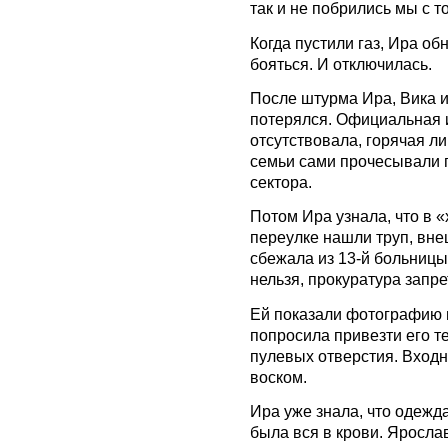
так и не побрились мы с то
Когда пустили газ, Ира об
бояться. И отключилась.
После штурма Ира, Вика и
потерялся. Официальная
отсутствовала, горячая л
семьи сами прочесывали г
сектора.
Потом Ира узнала, что в 
переулке нашли труп, вне
сбежала из 13-й больницы
нельзя, прокуратура запре
Ей показали фотографию 
попросила привезти его т
пулевых отверстия. Вход
воском.
Ира уже знала, что одежда
была вся в крови. Яросла