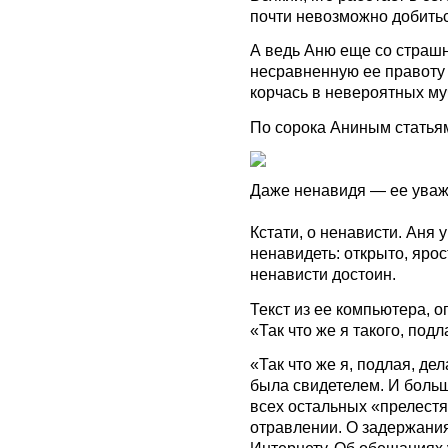
почти невозможно добиться
А ведь Аню еще со страшн
несравненную ее правоту
корчась в невероятных м
По сорока Аниным статья
Даже ненавидя — ее уваж
Кстати, о ненависти. Аня 
ненавидеть: открыто, ярост
ненависти достоин.
Текст из ее компьютера, 
«Так что же я такого, подл
«Так что же я, подлая, де
была свидетелем. И боль
всех остальных «прелестя
отравлении. О задержания