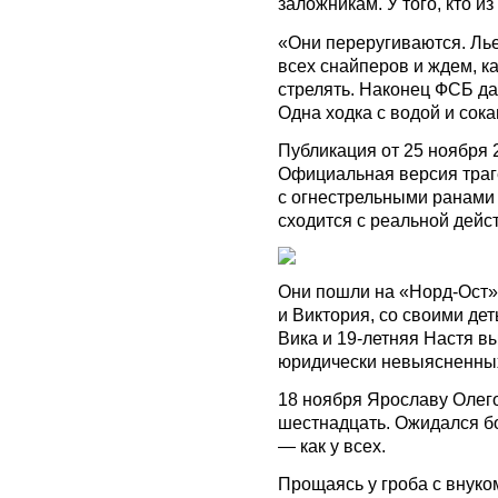
заложникам. У того, кто и
«Они переругиваются. Льет
всех снайперов и ждем, ка
стрелять. Наконец ФСБ да
Одна ходка с водой и сока
Публикация от 25 ноября 2
Официальная версия траг
с огнестрельными ранами
сходится с реальной дейс
Они пошли на «Норд-Ост»
и Виктория, со своими де
Вика и 19-летняя Настя в
юридически невыясненных
18 ноября Ярославу Олег
шестнадцать. Ожидался б
— как у всех.
Прощаясь у гроба с внуком