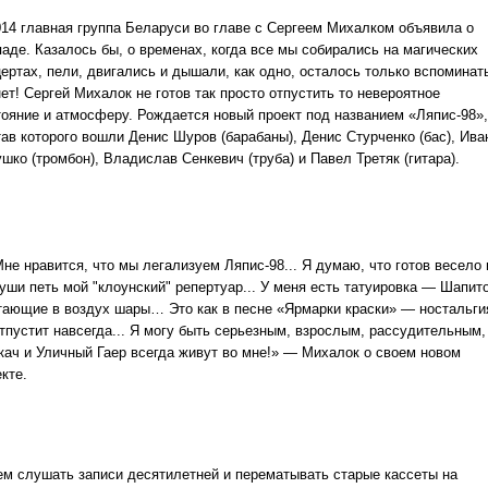
014 главная группа Беларуси во главе с Сергеем Михалком объявила о
паде. Казалось бы, о временах, когда все мы собирались на магических
ертах, пели, двигались и дышали, как одно, осталось только вспоминат
ет! Сергей Михалок не готов так просто отпустить то невероятное
тояние и атмосферу. Рождается новый проект под названием «Ляпис-98»,
тав которого вошли Денис Шуров (барабаны), Денис Стурченко (бас), Ива
шко (тромбон), Владислав Сенкевич (труба) и Павел Третяк (гитара).
Мне нравится, что мы легализуем Ляпис-98... Я думаю, что готов весело 
уши петь мой "клоунский" репертуар... У меня есть татуировка — Шапит
тающие в воздух шары… Это как в песне «Ярмарки краски» — ностальги
отпустит навсегда... Я могу быть серьезным, взрослым, рассудительным,
кач и Уличный Гаер всегда живут во мне!» — Михалок о своем новом
кте.
ем слушать записи десятилетней и перематывать старые кассеты на