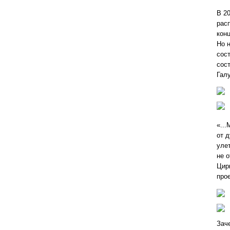
В 2
рас
конц
Но н
сос
сос
Галу
«...
от д
уле
не 
Цир
прое
Зач