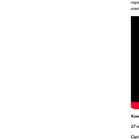
кар
ком
Кие
17 н
Car