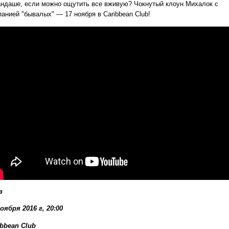
андаше, если можно ощутить все вживую? Чокнутый клоун Михалок с
панией "бывалых" — 17 ноября в Caribbean Club!
в
оября 2016 г, 20:00
ibbean Club