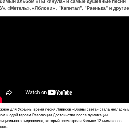
бимый альбом «Ты кинула» и самые душевные песни
У», «Метель», «Яблони» , "Капитал", "Раенька" и другие
ажное для Украины время песня Ляписов «Воины света» стала негласны
ном и одой героям Революции Достоинства после публикации
фициального видеоклипа, который посмотрели больше 12 миллионов
овек.