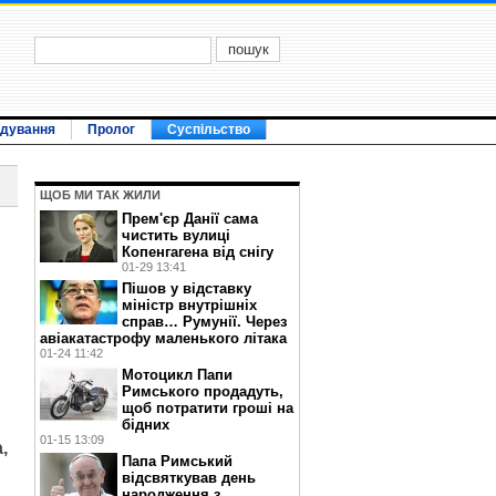
ідування
Пролог
Суспільство
ЩОБ МИ ТАК ЖИЛИ
Прем'єр Данії сама
чистить вулиці
Копенгагена від снігу
01-29 13:41
Пішов у відставку
міністр внутрішніх
справ… Румунії. Через
авіакатастрофу маленького літака
й
01-24 11:42
Мотоцикл Папи
Римського продадуть,
щоб потратити гроші на
бідних
01-15 13:09
,
Папа Римський
відсвяткував день
народження з