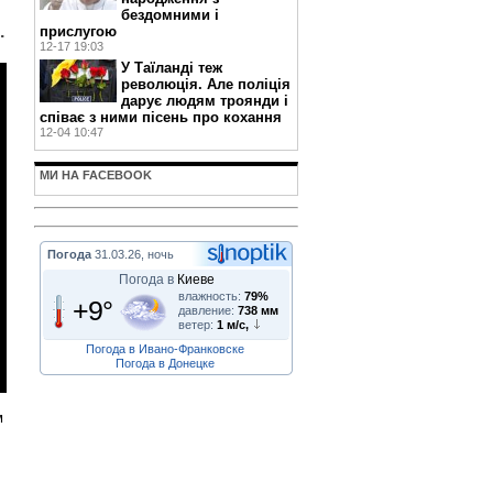
бездомними і
.
прислугою
12-17 19:03
У Таїланді теж
революція. Але поліція
дарує людям троянди і
співає з ними пісень про кохання
12-04 10:47
МИ НА FACEBOOK
Погода
31.03.26, ночь
Погода в
Киеве
влажность:
79%
+9°
давление:
738 мм
ветер:
1 м/с,
Погода в Ивано-Франковске
Погода в Донецке
м