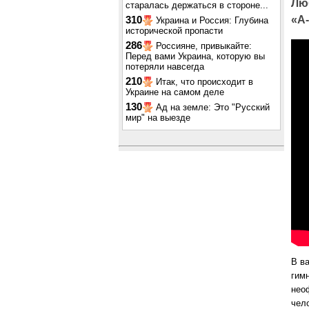
Лю
старалась держаться в стороне...
«А-
310
Украина и Россия: Глубина
исторической пропасти
286
Россияне, привыкайте:
Перед вами Украина, которую вы
потеряли навсегда
210
Итак, что происходит в
Украине на самом деле
130
Ад на земле: Это "Русский
мир" на выезде
В в
гим
нео
чел