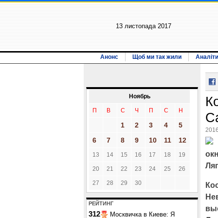
13 листопада 2017
Анонс
Щоб ми так жили
Аналіт
Ноябрь
К
П
В
С
Ч
П
С
Н
C
1
2
3
4
5
2016
6
7
8
9
10
11
12
окн
13
14
15
16
17
18
19
Ля
20
21
22
23
24
25
26
27
28
29
30
Ко
Нев
РЕЙТИНГ
вы
312
Москвичка в Киеве: Я