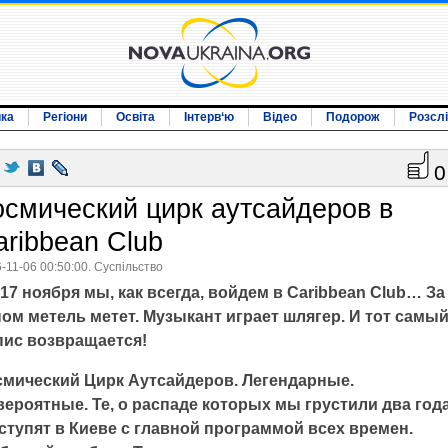
ика
Регіони
Освіта
Інтерв‘ю
Відео
Подорож
Розсл
0
осмический цирк аутсайдеров в
aribbean Club
-11-06 00:50:00. Суспільство
17 ноября мы, как всегда, войдем в Caribbean Club… За
ом метель метет. Музыкант играет шлягер. И тот самы
пис возвращается!
смический Цирк Аутсайдеров. Легендарные.
ероятные. Те, о распаде которых мы грустили два года
ступят в Киеве с главной программой всех времен.